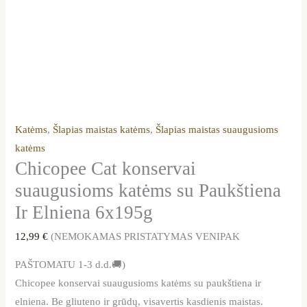
Katėms
,
Šlapias maistas katėms
,
Šlapias maistas suaugusioms
katėms
Chicopee Cat konservai
suaugusioms katėms su Paukštiena
Ir Elniena 6x195g
12,99
€
(NEMOKAMAS PRISTATYMAS VENIPAK
PAŠTOMATU 1-3 d.d.🚚)
Chicopee konservai suaugusioms katėms su paukštiena ir
elniena. Be gliuteno ir grūdų, visavertis kasdienis maistas.