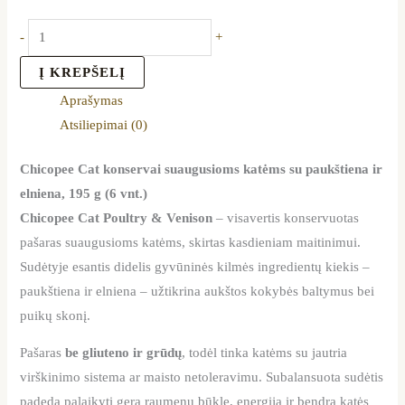
-
+
Į KREPŠELĮ
Aprašymas
Atsiliepimai (0)
Chicopee Cat konservai suaugusioms katėms su paukštiena ir
elniena, 195 g (6 vnt.)
Chicopee Cat Poultry & Venison
– visavertis konservuotas
pašaras suaugusioms katėms, skirtas kasdieniam maitinimui.
Sudėtyje esantis didelis gyvūninės kilmės ingredientų kiekis –
paukštiena ir elniena – užtikrina aukštos kokybės baltymus bei
puikų skonį.
Pašaras
be gliuteno ir grūdų
, todėl tinka katėms su jautria
virškinimo sistema ar maisto netoleravimu. Subalansuota sudėtis
padeda palaikyti gerą raumenų būklę, energiją ir bendrą katės