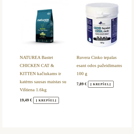
NATUREA Bastet
Ruvera Cinko tepalas
CHICKEN CAT &
esant odos pažeidimams
KITTEN kačiukams ir
100 g
katėms sausas maistas su
7,89
€
Į KREPŠELĮ
Vištiena 1.6kg
19,49
€
Į KREPŠELĮ