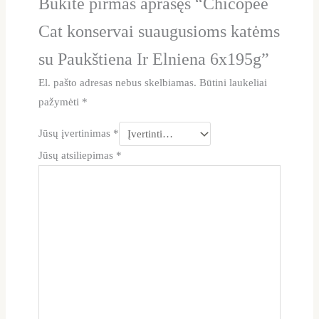
Būkite pirmas aprašęs “Chicopee
Cat konservai suaugusioms katėms
su Paukštiena Ir Elniena 6x195g”
El. pašto adresas nebus skelbiamas.
Būtini laukeliai
pažymėti
*
Jūsų įvertinimas
*
Jūsų atsiliepimas
*