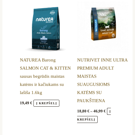
Price
This
range:
product
18,80 €
through
has
46,99 €
multiple
variants.
The
options
NATUREA Barong
NUTRIVET INNE ULTRA
may
SALMON CAT & KITTEN
PREMIUM ADULT
be
sausas begrūdis maistas
MAISTAS
chosen
katėms ir kačiukams su
SUAUGUSIOMS
on
lašiša 1.6kg
KATĖMS SU
the
PAUKŠTIENA
product
19,49
€
Į KREPŠELĮ
page
18,80
€
–
46,99
€
Į
KREPŠELĮ