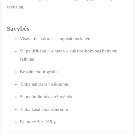
savijautą.
Savybės
Visavertis pašaras suaugusioms katėms
Su paukštiena ir elniena – aukštos kokybės baltymų
šaltiniai
Be gliuteno ir grūdų
Tinka jautriam virškinimui
Su natūraliomis daržovėmis
Tinka kasdieniam šėrimui
Pakuotė:
6 × 195 g