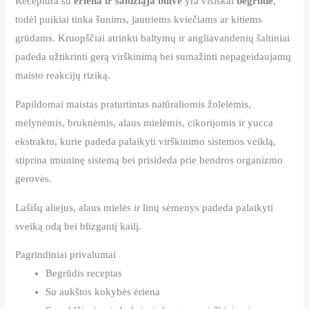
Receptūra su
ėriena ir saldžiąja bulve
yra visiškai
begrūdė
,
todėl puikiai tinka šunims, jautriems kviečiams ar kitiems
grūdams. Kruopščiai atrinkti baltymų ir angliavandenių šaltiniai
padeda užtikrinti gerą virškinimą bei sumažinti nepageidaujamų
maisto reakcijų riziką.
Papildomai maistas praturtintas natūraliomis žolelėmis,
mėlynėmis, bruknėmis, alaus mielėmis, cikorijomis ir yucca
ekstraktu, kurie padeda palaikyti virškinimo sistemos veiklą,
stiprina imuninę sistemą bei prisideda prie bendros organizmo
gerovės.
Lašišų aliejus, alaus mielės ir linų sėmenys padeda palaikyti
sveiką odą bei blizgantį kailį.
Pagrindiniai privalumai
Begrūdis receptas
Su aukštos kokybės ėriena