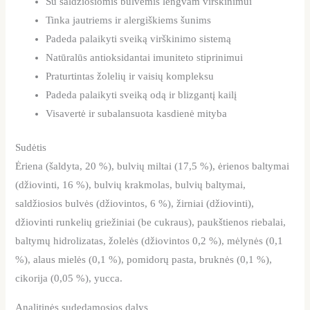
Su saldžiosiomis bulvėmis lengvam virškinimui
Tinka jautriems ir alergiškiems šunims
Padeda palaikyti sveiką virškinimo sistemą
Natūralūs antioksidantai imuniteto stiprinimui
Praturtintas žolelių ir vaisių kompleksu
Padeda palaikyti sveiką odą ir blizgantį kailį
Visavertė ir subalansuota kasdienė mityba
Sudėtis
Ėriena (šaldyta, 20 %), bulvių miltai (17,5 %), ėrienos baltymai
(džiovinti, 16 %), bulvių krakmolas, bulvių baltymai,
saldžiosios bulvės (džiovintos, 6 %), žirniai (džiovinti),
džiovinti runkelių griežiniai (be cukraus), paukštienos riebalai,
baltymų hidrolizatas, žolelės (džiovintos 0,2 %), mėlynės (0,1
%), alaus mielės (0,1 %), pomidorų pasta, bruknės (0,1 %),
cikorija (0,05 %), yucca.
Analitinės sudedamosios dalys