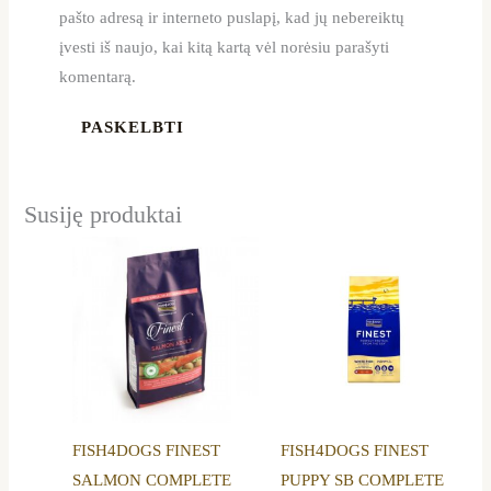
pašto adresą ir interneto puslapį, kad jų nebereiktų
įvesti iš naujo, kai kitą kartą vėl norėsiu parašyti
komentarą.
Susiję produktai
Price
Price
This
This
range:
range:
product
product
19,40 €
20,00 €
through
through
has
has
85,99 €
82,99 €
multiple
multiple
variants.
variants.
The
The
options
options
FISH4DOGS FINEST
FISH4DOGS FINEST
may
may
SALMON COMPLETE
PUPPY SB COMPLETE
be
be