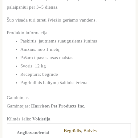
palaipsniui per 3–5 dienas.
Šuo visada turi turėti šviežio geriamo vandens.
Produkto informacija
Paskirtis: jautriems suaugusiems šunims
Amžius: nuo 1 metų
Pašaro tipas: sausas maistas
Svoris: 12 kg
Receptūra: begrūdė
Pagrindinis baltymų šaltinis: ėriena
Gamintojas
Gamintojas:
Harrison Pet Products Inc.
Kilmės šalis:
Vokietija
Begrūdis
,
Bulvės
Angliavandeniai