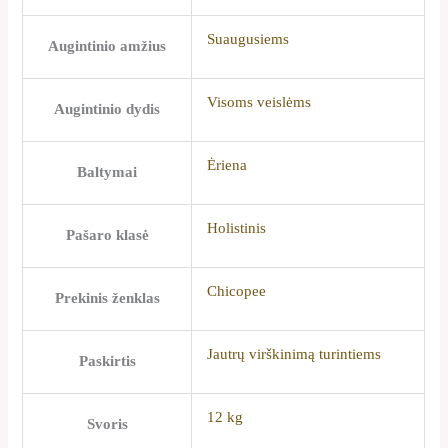
Suaugusiems
Augintinio amžius
Visoms veislėms
Augintinio dydis
Ėriena
Baltymai
Holistinis
Pašaro klasė
Chicopee
Prekinis ženklas
Jautrų virškinimą turintiems
Paskirtis
12 kg
Svoris