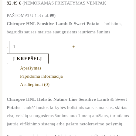
82,49
€
(NEMOKAMAS PRISTATYMAS VENIPAK
PAŠTOMATU 1-3 d.d.🚚)
Chicopee HNL Sensitive Lamb & Sweet Potato
– holistinis,
begrūdis sausas maistas suaugusiems jautriems šunims
-
+
Į KREPŠELĮ
Aprašymas
Papildoma informacija
Atsiliepimai (0)
Chicopee HNL Holistic Nature Line Sensitive Lamb & Sweet
Potato
– aukščiausios kokybės holistinis sausas maistas, skirtas
visų veislių suaugusiems šunims nuo 1 metų amžiaus, turintiems
jautrią virškinimo sistemą arba pašaro netoleravimo požymių.