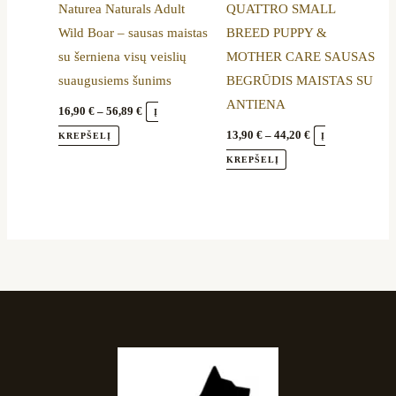
Naturea Naturals Adult
QUATTRO SMALL
chosen
chosen
Wild Boar – sausas maistas
BREED PUPPY &
on
on
su šerniena visų veislių
MOTHER CARE SAUSAS
the
the
suaugusiems šunims
BEGRŪDIS MAISTAS SU
product
product
ANTIENA
page
page
16,90
€
–
56,89
€
Į
13,90
€
–
44,20
€
KREPŠELĮ
Į
KREPŠELĮ