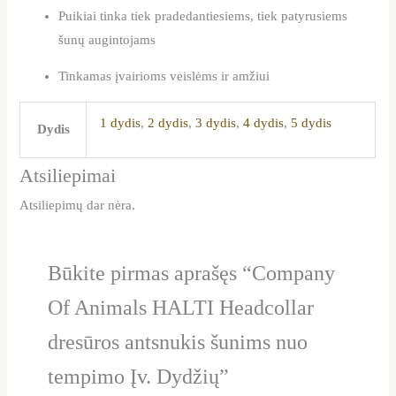
Puikiai tinka tiek pradedantiesiems, tiek patyrusiems
šunų augintojams
Tinkamas įvairioms veislėms ir amžiui
1 dydis
,
2 dydis
,
3 dydis
,
4 dydis
,
5 dydis
Dydis
Atsiliepimai
Atsiliepimų dar nėra.
Būkite pirmas aprašęs “Company
Of Animals HALTI Headcollar
dresūros antsnukis šunims nuo
tempimo Įv. Dydžių”