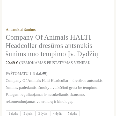
Antsnukiai šunims
Company Of Animals HALTI
Headcollar dresūros antsnukis
šunims nuo tempimo Įv. Dydžių
20,49
€
(NEMOKAMAS PRISTATYMAS VENIPAK
PAŠTOMATU 1-3 d.d.🚚)
Company Of Animals Halti Headcollar – dresūros antsnukis
šunims, padedantis išmokyti vaikščioti greta be tempimo.
Patogus, reguliuojamas ir nesukeliantis skausmo,
rekomenduojamas veterinarų ir kinologų.
1 dydis
2 dydis
3 dydis
4 dydis
5 dydis