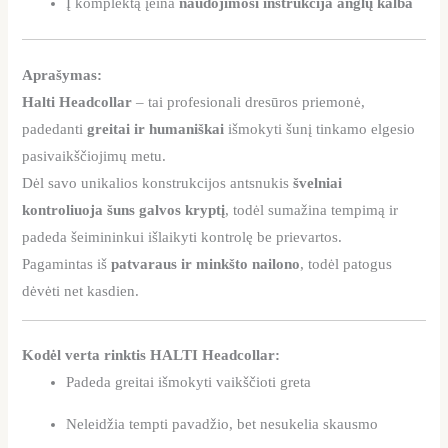
Į komplektą įeina
naudojimosi instrukcija anglų kalba
Aprašymas:
Halti Headcollar
– tai profesionali dresūros priemonė,
padedanti
greitai ir humaniškai
išmokyti šunį tinkamo elgesio
pasivaikščiojimų metu.
Dėl savo unikalios konstrukcijos antsnukis
švelniai
kontroliuoja šuns galvos kryptį
, todėl sumažina tempimą ir
padeda šeimininkui išlaikyti kontrolę be prievartos.
Pagamintas iš
patvaraus ir minkšto nailono
, todėl patogus
dėvėti net kasdien.
Kodėl verta rinktis HALTI Headcollar:
Padeda greitai išmokyti vaikščioti greta
Neleidžia tempti pavadžio, bet nesukelia skausmo