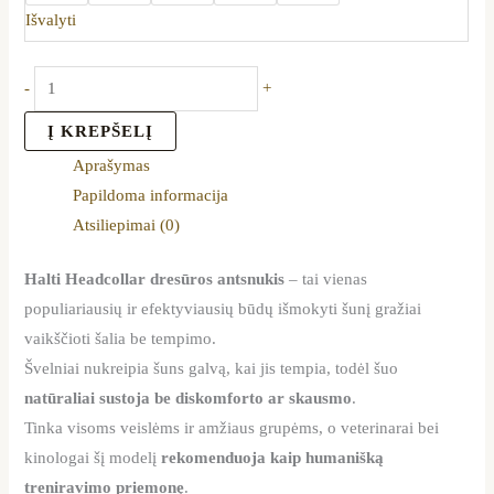
Išvalyti
-
+
Į KREPŠELĮ
Aprašymas
Papildoma informacija
Atsiliepimai (0)
Halti Headcollar dresūros antsnukis
– tai vienas
populiariausių ir efektyviausių būdų išmokyti šunį gražiai
vaikščioti šalia be tempimo.
Švelniai nukreipia šuns galvą, kai jis tempia, todėl šuo
natūraliai sustoja be diskomforto ar skausmo
.
Tinka visoms veislėms ir amžiaus grupėms, o veterinarai bei
kinologai šį modelį
rekomenduoja kaip humanišką
treniravimo priemonę
.