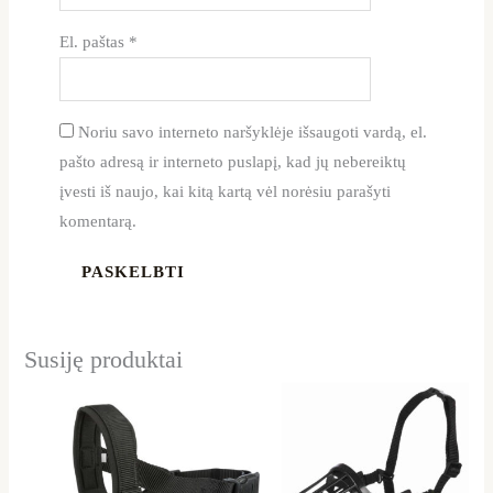
El. paštas
*
Noriu savo interneto naršyklėje išsaugoti vardą, el.
pašto adresą ir interneto puslapį, kad jų nebereiktų
įvesti iš naujo, kai kitą kartą vėl norėsiu parašyti
komentarą.
Susiję produktai
Price
Price
This
This
range:
range:
product
product
8,39 €
7,59 €
through
through
has
has
8,99 €
9,49 €
multiple
multiple