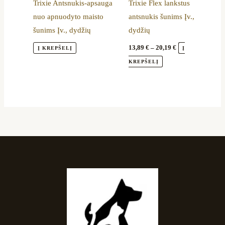
Trixie Antsnukis-apsauga
Trixie Flex lankstus
may
nuo apnuodyto maisto
antsnukis šunims Įv.,
be
šunims Įv., dydžių
dydžių
chosen
on
13,89
€
–
20,19
€
Į KREPŠELĮ
Į
the
KREPŠELĮ
product
page