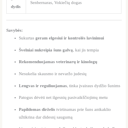
Senbernaras, Vokiečių dogas
dydis
Savybės:
Sukurtas
geram elgesiui ir kontrolės lavinimui
Švelniai nukreipia šuns galvą
, kai jis tempia
Rekomenduojamas veterinarų ir kinologų
Nesukelia skausmo ir nevaržo judesių
Lengvas ir reguliuojamas
, tinka įvairaus dydžio šunims
Patogus dėvėti net ilgesnių pasivaikščiojimų metu
Papildomas dirželis
tvirtinamas prie šuns antkaklio
užtikrina dar didesnį saugumą