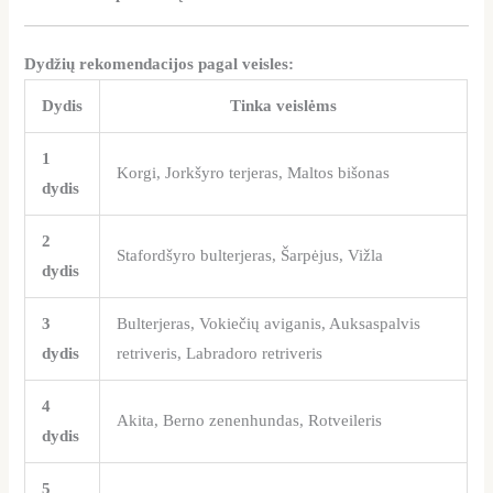
Dydžių rekomendacijos pagal veisles:
Dydis
Tinka veislėms
1
Korgi, Jorkšyro terjeras, Maltos bišonas
dydis
2
Stafordšyro bulterjeras, Šarpėjus, Vižla
dydis
3
Bulterjeras, Vokiečių aviganis, Auksaspalvis
dydis
retriveris, Labradoro retriveris
4
Akita, Berno zenenhundas, Rotveileris
dydis
5