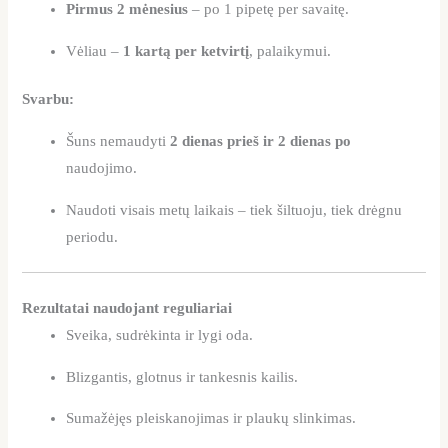
Pirmus 2 mėnesius
– po 1 pipetę per savaitę.
Vėliau –
1 kartą per ketvirtį
, palaikymui.
Svarbu:
Šuns nemaudyti
2 dienas prieš ir 2 dienas po
naudojimo.
Naudoti visais metų laikais – tiek šiltuoju, tiek drėgnu
periodu.
Rezultatai naudojant reguliariai
Sveika, sudrėkinta ir lygi oda.
Blizgantis, glotnus ir tankesnis kailis.
Sumažėjęs pleiskanojimas ir plaukų slinkimas.