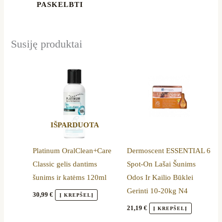
Susiję produktai
IŠPARDUOTA
Platinum OralClean+Care
Dermoscent ESSENTIAL 6
Classic gelis dantims
Spot-On Lašai Šunims
šunims ir katėms 120ml
Odos Ir Kailio Būklei
Gerinti 10-20kg N4
30,99
€
Į KREPŠELĮ
21,19
€
Į KREPŠELĮ