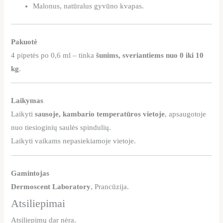
Malonus, natūralus gyvūno kvapas.
Pakuotė
4 pipetės po 0,6 ml – tinka
šunims, sveriantiems nuo 0 iki 10
kg
.
Laikymas
Laikyti
sausoje, kambario temperatūros vietoje
, apsaugotoje
nuo tiesioginių saulės spindulių.
Laikyti vaikams nepasiekiamoje vietoje.
Gamintojas
Dermoscent Laboratory
, Prancūzija.
Atsiliepimai
Atsiliepimų dar nėra.