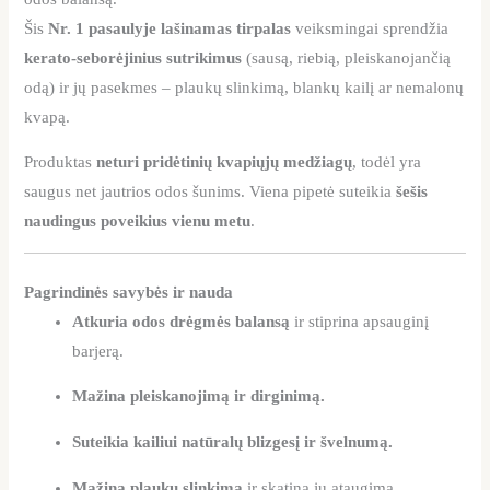
Šis
Nr. 1 pasaulyje lašinamas tirpalas
veiksmingai sprendžia
kerato-seborėjinius sutrikimus
(sausą, riebią, pleiskanojančią
odą) ir jų pasekmes – plaukų slinkimą, blankų kailį ar nemalonų
kvapą.
Produktas
neturi pridėtinių kvapiųjų medžiagų
, todėl yra
saugus net jautrios odos šunims. Viena pipetė suteikia
šešis
naudingus poveikius vienu metu
.
Pagrindinės savybės ir nauda
Atkuria odos drėgmės balansą
ir stiprina apsauginį
barjerą.
Mažina pleiskanojimą ir dirginimą.
Suteikia kailiui natūralų blizgesį ir švelnumą.
Mažina plaukų slinkimą
ir skatina jų ataugimą.