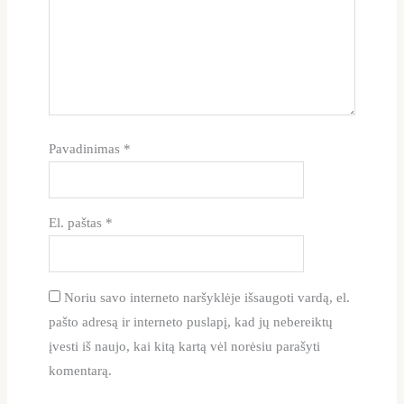
Pavadinimas
*
El. paštas
*
Noriu savo interneto naršyklėje išsaugoti vardą, el.
pašto adresą ir interneto puslapį, kad jų nebereiktų
įvesti iš naujo, kai kitą kartą vėl norėsiu parašyti
komentarą.