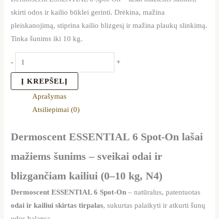
skirti odos ir kailio būklei gerinti. Drėkina, mažina
pleiskanojimą, stiprina kailio blizgesį ir mažina plaukų slinkimą.
Tinka šunims iki 10 kg.
-
+
Į KREPŠELĮ
Aprašymas
Atsiliepimai (0)
Dermoscent ESSENTIAL 6 Spot-On lašai
mažiems šunims – sveikai odai ir
blizgančiam kailiui (0–10 kg, N4)
Dermoscent ESSENTIAL 6 Spot-On
– natūralus, patentuotas
odai ir kailiui skirtas tirpalas
, sukurtas palaikyti ir atkurti šunų
odos balansą.