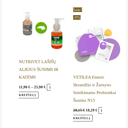
Price
Original
Current
This
Sale!
range:
price
price
product
-9%
11,90 €
was:
is:
through
20,15 €.
18,29 €.
has
25,90 €
multiple
variants.
The
options
NUTRIVET LAŠIŠŲ
may
ALIEJUS ŠUNIMS IR
be
KATĖMS
VETILEA Enteric
chosen
Skrandžio ir Žarnyno
on
11,90
€
–
25,90
€
Į
Sutrikimams Probiotikai
the
KREPŠELĮ
Šunims N15
product
page
20,15
€
18,29
€
Į
KREPŠELĮ