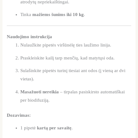
atrodytų nepriekaištingai.
Tinka
mažiems šunims iki 10 kg
.
Naudojimo instrukcija
Nulaužkite pipetės viršūnėlę ties laužimo linija.
Praskleiskite kailį tarp menčių, kad matytųsi oda.
Sulašinkite pipetės turinį tiesiai ant odos (į vieną ar dvi
vietas).
Masažuoti nereikia
– tirpalas pasiskirsto automatiškai
per biodifuziją.
Dozavimas:
1 pipetė
kartą per savaitę
.