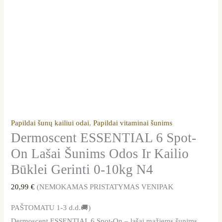
Papildai šunų kailiui odai
,
Papildai vitaminai šunims
Dermoscent ESSENTIAL 6 Spot-
On Lašai Šunims Odos Ir Kailio
Būklei Gerinti 0-10kg N4
20,99
€
(NEMOKAMAS PRISTATYMAS VENIPAK
PAŠTOMATU 1-3 d.d.🚚)
Dermoscent ESSENTIAL 6 Spot-On – lašai mažiems šunims,