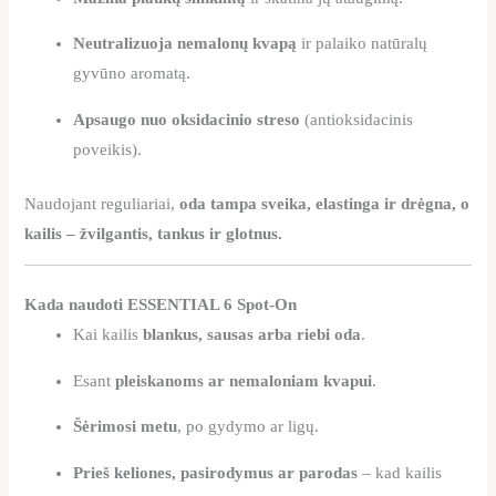
Neutralizuoja nemalonų kvapą
ir palaiko natūralų
gyvūno aromatą.
Apsaugo nuo oksidacinio streso
(antioksidacinis
poveikis).
Naudojant reguliariai,
oda tampa sveika, elastinga ir drėgna, o
kailis – žvilgantis, tankus ir glotnus.
Kada naudoti ESSENTIAL 6 Spot-On
Kai kailis
blankus, sausas arba riebi oda
.
Esant
pleiskanoms ar nemaloniam kvapui
.
Šėrimosi metu
, po gydymo ar ligų.
Prieš keliones, pasirodymus ar parodas
– kad kailis