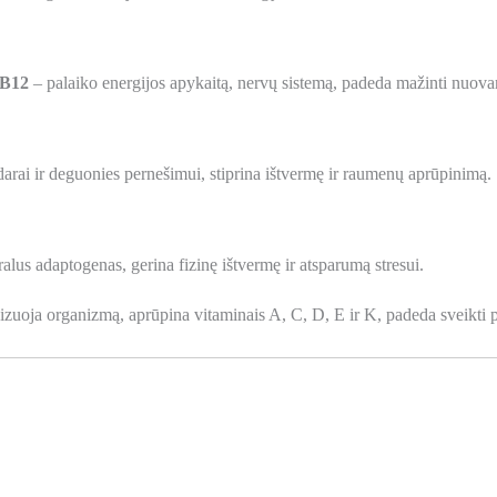
 B12
– palaiko energijos apykaitą, nervų sistemą, padeda mažinti nuovarg
rai ir deguonies pernešimui, stiprina ištvermę ir raumenų aprūpinimą.
alus adaptogenas, gerina fizinę ištvermę ir atsparumą stresui.
izuoja organizmą, aprūpina vitaminais A, C, D, E ir K, padeda sveikti p