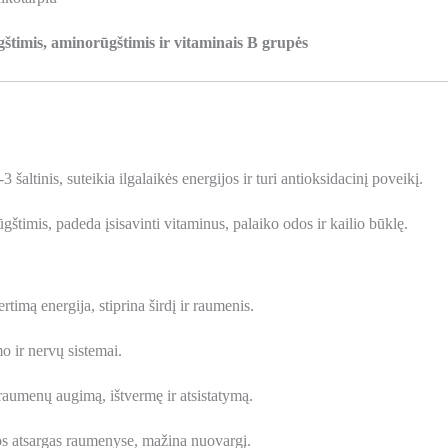
štimis, aminorūgštimis ir vitaminais B grupės
šaltinis, suteikia ilgalaikės energijos ir turi antioksidacinį poveikį.
štimis, padeda įsisavinti vitaminus, palaiko odos ir kailio būklę.
rtimą energija, stiprina širdį ir raumenis.
o ir nervų sistemai.
raumenų augimą, ištvermę ir atsistatymą.
jos atsargas raumenyse, mažina nuovargį.