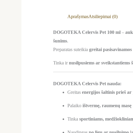
Aprašymas
Atsiliepimai (0)
DOGOTEKA Celervis Pet 100 ml
–
auk
šunims
.
Preparatas suteikia
greitai pasisavinamos
Tinka ir
nusilpusiems ar sveikstantiems 
DOGOTEKA Celervis Pet nauda:
Greitas
energijos šaltinis prieš ar
Palaiko
ištvermę, raumenų masę i
Tinka
sportiniams, medžioklinia
Naudingas
po ligų ar nusilpimo
la