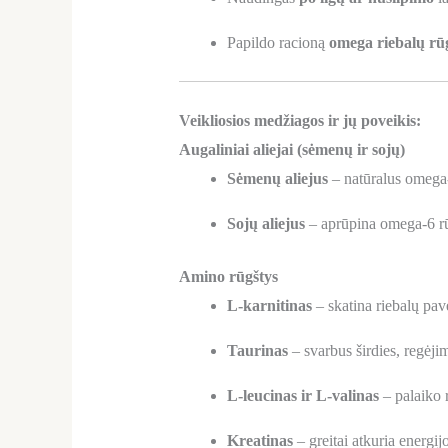
Papildo racioną
omega riebalų rūg
Veikliosios medžiagos ir jų poveikis:
Augaliniai aliejai (sėmenų ir sojų)
Sėmenų aliejus
– natūralus omega-3 
Sojų aliejus
– aprūpina omega-6 rūg
Amino rūgštys
L-karnitinas
– skatina riebalų pave
Taurinas
– svarbus širdies, regėjim
L-leucinas ir L-valinas
– palaiko 
Kreatinas
– greitai atkuria energi