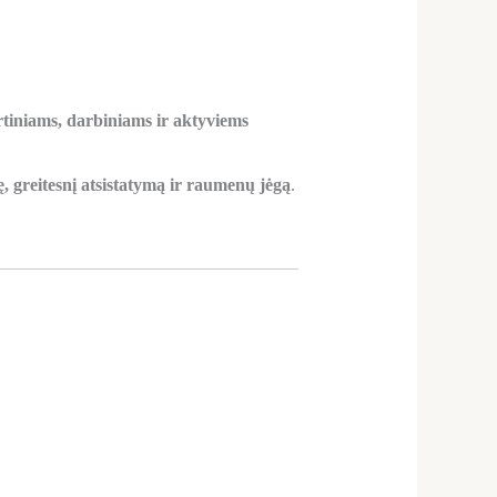
rtiniams, darbiniams ir aktyviems
ę, greitesnį atsistatymą ir raumenų jėgą
.