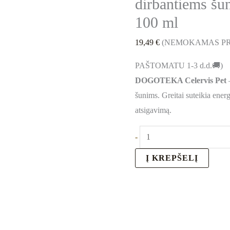
dirbantiems šun
100 ml
19,49
€
(NEMOKAMAS PR
PAŠTOMATU 1-3 d.d.🚚)
DOGOTEKA Celervis Pet
–
šunims. Greitai suteikia ener
atsigavimą.
-
Į KREPŠELĮ