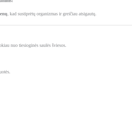
šunims:
ienų
, kad sustiprėtų organizmas ir greičiau atsigautų.
tokiau nuo tiesioginės saulės šviesos.
uotės.