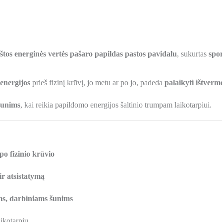
štos energinės vertės pašaro papildas pastos pavidalu
, sukurtas
spo
 energijos
prieš fizinį krūvį, jo metu ar po jo, padeda
palaikyti ištverm
šunims
, kai reikia papildomo energijos šaltinio trumpam laikotarpiui.
 po fizinio krūvio
r atsistatymą
ms, darbiniams šunims
ikotarpiu