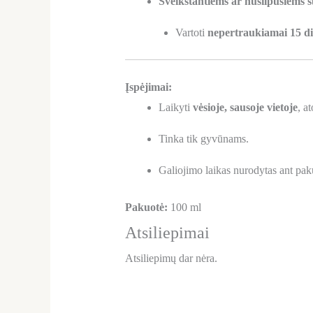
Sveikstantiems ar nusilpusiems 
Vartoti
nepertraukiamai 15 d
Įspėjimai:
Laikyti
vėsioje, sausoje vietoje
, a
Tinka tik gyvūnams.
Galiojimo laikas nurodytas ant pak
Pakuotė:
100 ml
Atsiliepimai
Atsiliepimų dar nėra.