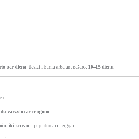
rio per dieną
, tiesiai į burną arba ant pašaro,
10–15 dienų
.
s:
 iki varžybų ar renginio
.
min. iki krūvio
– papildomai energijai.