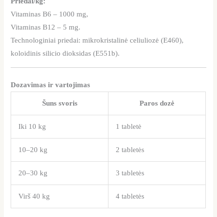
Priedai/kg:
Vitaminas B6 – 1000 mg,
Vitaminas B12 – 5 mg.
Technologiniai priedai: mikrokristalinė celiuliozė (E460),
koloidinis silicio dioksidas (E551b).
Dozavimas ir vartojimas
Šuns svoris
Paros dozė
Iki 10 kg
1 tabletė
10–20 kg
2 tabletės
20–30 kg
3 tabletės
Virš 40 kg
4 tabletės