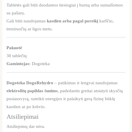
Tabletės gali būti duodamos tiesiogiai į burną arba sumaišomos
su pašaru.
Gali būti naudojamas
kasdien arba pagal poreikį
karščio,
treniruočių ar ligos metu.
Pakuotė
30 tablečių
Gamintojas:
Dogoteka
Dogoteka DogoRehydro
– patikimas ir lengvai naudojamas
elektrolitų papildas šunims
, padedantis greitai atstatyti skysčių
pusiausvyrą, suteikti energijos ir palaikyti gerą fizinę būklę
kasdien ar po krūvio.
Atsiliepimai
Atsiliepimų dar nėra.