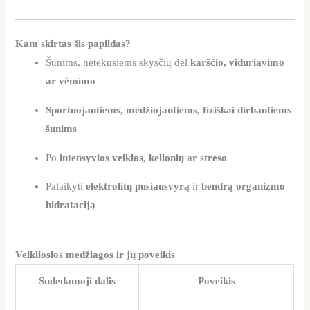
Kam skirtas šis papildas?
Šunims, netekusiems skysčių dėl
karščio, viduriavimo
ar vėmimo
Sportuojantiems, medžiojantiems, fiziškai dirbantiems
šunims
Po
intensyvios veiklos, kelionių ar streso
Palaikyti
elektrolitų pusiausvyrą
ir
bendrą organizmo
hidrataciją
Veikliosios medžiagos ir jų poveikis
Sudedamoji dalis
Poveikis