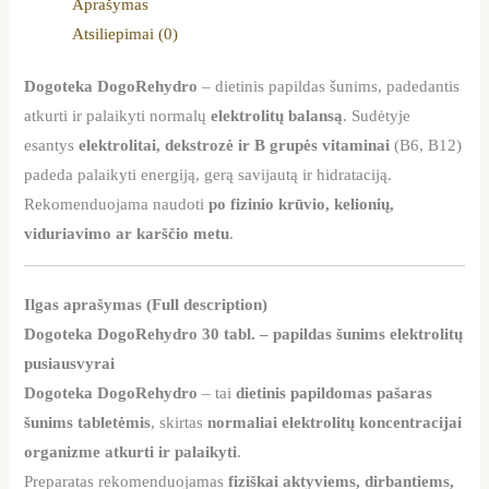
Aprašymas
Atsiliepimai (0)
Dogoteka DogoRehydro
– dietinis papildas šunims, padedantis
atkurti ir palaikyti normalų
elektrolitų balansą
. Sudėtyje
esantys
elektrolitai, dekstrozė ir B grupės vitaminai
(B6, B12)
padeda palaikyti energiją, gerą savijautą ir hidrataciją.
Rekomenduojama naudoti
po fizinio krūvio, kelionių,
viduriavimo ar karščio metu
.
Ilgas aprašymas (Full description)
Dogoteka DogoRehydro 30 tabl. – papildas šunims elektrolitų
pusiausvyrai
Dogoteka DogoRehydro
– tai
dietinis papildomas pašaras
šunims tabletėmis
, skirtas
normaliai elektrolitų koncentracijai
organizme atkurti ir palaikyti
.
Preparatas rekomenduojamas
fiziškai aktyviems, dirbantiems,