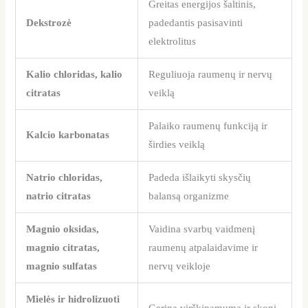
Greitas energijos šaltinis,
Dekstrozė
padedantis pasisavinti
elektrolitus
Kalio chloridas, kalio
Reguliuoja raumenų ir nervų
citratas
veiklą
Palaiko raumenų funkciją ir
Kalcio karbonatas
širdies veiklą
Natrio chloridas,
Padeda išlaikyti skysčių
natrio citratas
balansą organizme
Magnio oksidas,
Vaidina svarbų vaidmenį
magnio citratas,
raumenų atpalaidavime ir
magnio sulfatas
nervų veikloje
Mielės ir hidrolizuoti
Gerina virškinamumą ir skonį