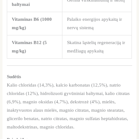
baltymai
Vitaminas B6 (1000
Palaiko energijos apykaitą ir
mg/kg)
nervų sistemą
Vitaminas B12 (5
Skatina ląstelių regeneraciją ir
mg/kg)
medžiagų apykaitą
Sudėtis
Kalio chloridas (14,3%), kalcio karbonatas (12,5%), natrio
chloridas (12%), hidrolizuoti gyvūniniai baltymai, kalio citratas
(6,9%), magnio oksidas (4,7%), dekstrozė (4%), mielės,
inaktyvuotos alaus mielės, magnio citratas, magnio stearatas,
glicerilo benatas, natrio citratas, magnio sulfatas heptahidratas,
maltodekstrinas, magnio chloridas.