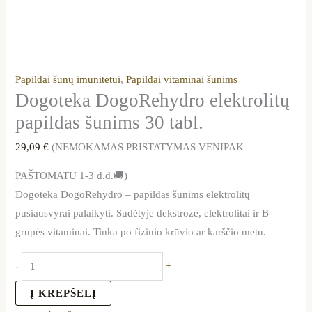
Papildai šunų imunitetui
,
Papildai vitaminai šunims
Dogoteka DogoRehydro elektrolitų
papildas šunims 30 tabl.
29,09
€
(NEMOKAMAS PRISTATYMAS VENIPAK
PAŠTOMATU 1-3 d.d.🚚)
Dogoteka DogoRehydro – papildas šunims elektrolitų
pusiausvyrai palaikyti. Sudėtyje dekstrozė, elektrolitai ir B
grupės vitaminai. Tinka po fizinio krūvio ar karščio metu.
-
+
Į KREPŠELĮ