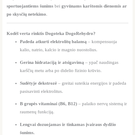
sportuojantiems šunims
bei
gyvūnams karštomis dienomis ar
po skysčių netekimo
.
Kodėl verta rinktis Dogoteka DogoRehydro?
Padeda atkurti elektrolitų balansą
– kompensuoja
kalio, natrio, kalcio ir magnio nuostolius.
Gerina hidrataciją ir atsigavimą
– ypač naudingas
karščių metu arba po didelio fizinio krūvio.
Sudėtyje dekstrozė
– greitai suteikia energijos ir padeda
pasisavinti elektrolitus.
B grupės vitaminai (B6, B12)
– palaiko nervų sistemą ir
raumenų funkciją.
Lengvai dozuojamas ir tinkamas įvairaus dydžio
šunims.