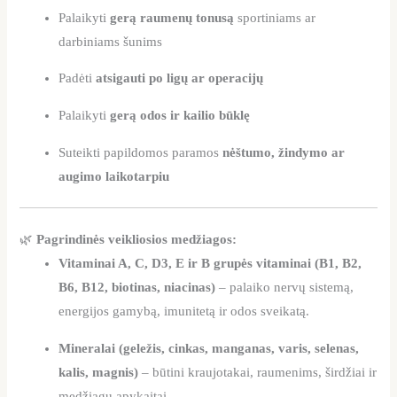
Palaikyti
gerą raumenų tonusą
sportiniams ar
darbiniams šunims
Padėti
atsigauti po ligų ar operacijų
Palaikyti
gerą odos ir kailio būklę
Suteikti papildomos paramos
nėštumo, žindymo ar
augimo laikotarpiu
🌿
Pagrindinės veikliosios medžiagos:
Vitaminai A, C, D3, E ir B grupės vitaminai (B1, B2,
B6, B12, biotinas, niacinas)
– palaiko nervų sistemą,
energijos gamybą, imunitetą ir odos sveikatą.
Mineralai (geležis, cinkas, manganas, varis, selenas,
kalis, magnis)
– būtini kraujotakai, raumenims, širdžiai ir
medžiagų apykaitai.