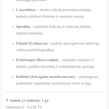
L-karnitinas
– skatina riebalų pavertimą energija,
padeda palaikyti ištvermę ir raumenų tonusą.
Spirulina
– natūralus baltymų ir mineralų šaltinis,
stiprina imunitetą.
Ežiuolė (Echinacea)
– padeda apsaugoti nuo infekcijų,
veikia priešuždegimiškai.
Erškėtuogės (Rosa canina)
– natūralus vitamino C
šaltinis, palaiko imunitetą ir antioksidacinę apsaugą.
Kulkšnė (Astragalus membranaceus)
– adaptogenas,
padedantis organizmui atsistatyti po streso ar ligų.
💊
Sudėtis (1 tabletėje, 1 g):
Vitaminas A – 0,238 TV