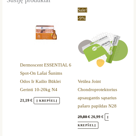
Susiję produktai
Original
Current
Sale!
price
price
-9%
was:
is:
29,80 €.
26,99 €.
Dermoscent ESSENTIAL 6
Spot-On Lašai Šunims
Odos Ir Kailio Būklei
Vetilea Joint
Gerinti 10-20kg N4
Chondroprotektorius
apsaugantis sąnarius
21,19
€
Į KREPŠELĮ
pašaro papildas N28
29,80
€
26,99
€
Į
KREPŠELĮ