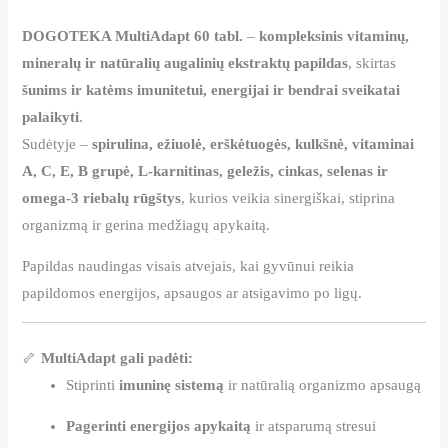
DOGOTEKA MultiAdapt 60 tabl.
–
kompleksinis vitaminų,
mineralų ir natūralių augalinių ekstraktų papildas
, skirtas
šunims ir katėms imunitetui, energijai ir bendrai sveikatai
palaikyti
.
Sudėtyje –
spirulina, ežiuolė, erškėtuogės, kulkšnė, vitaminai
A, C, E, B grupė, L-karnitinas, geležis, cinkas, selenas ir
omega-3 riebalų rūgštys
, kurios veikia sinergiškai, stiprina
organizmą ir gerina medžiagų apykaitą.
Papildas naudingas visais atvejais, kai gyvūnui reikia
papildomos energijos, apsaugos ar atsigavimo po ligų.
🦴
MultiAdapt gali padėti:
Stiprinti
imuninę sistemą
ir natūralią organizmo apsaugą
Pagerinti energijos apykaitą
ir atsparumą stresui