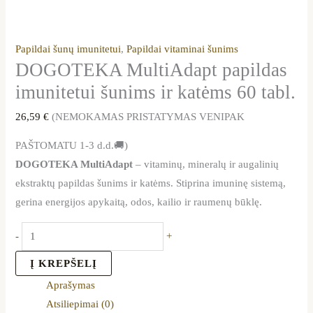
Papildai šunų imunitetui
,
Papildai vitaminai šunims
DOGOTEKA MultiAdapt papildas
imunitetui šunims ir katėms 60 tabl.
26,59
€
(NEMOKAMAS PRISTATYMAS VENIPAK
PAŠTOMATU 1-3 d.d.🚚)
DOGOTEKA MultiAdapt
– vitaminų, mineralų ir augalinių
ekstraktų papildas šunims ir katėms. Stiprina imuninę sistemą,
gerina energijos apykaitą, odos, kailio ir raumenų būklę.
-
+
Į KREPŠELĮ
Aprašymas
Atsiliepimai (0)