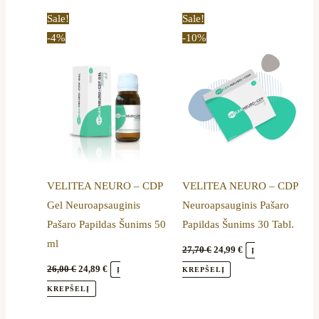
Original
Current
Original
Current
Sale!
Sale!
price
price
price
price
-4%
-10%
was:
is:
was:
is:
26,00 €.
24,89 €.
27,70 €.
24,99 €.
VELITEA NEURO – CDP
VELITEA NEURO – CDP
Gel Neuroapsauginis
Neuroapsauginis Pašaro
Pašaro Papildas Šunims 50
Papildas Šunims 30 Tabl.
ml
27,70
€
24,99
€
Į
26,00
€
24,89
€
Į
KREPŠELĮ
KREPŠELĮ