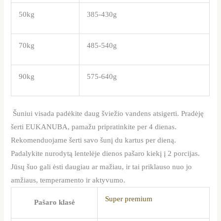
50kg
385-430g
70kg
485-540g
90kg
575-640g
Šuniui visada padėkite daug šviežio vandens atsigerti. Pradėję
šerti EUKANUBA, pamažu pripratinkite per 4 dienas.
Rekomenduojame šerti savo šunį du kartus per dieną.
Padalykite nurodytą lentelėje dienos pašaro kiekį į 2 porcijas.
Jūsų šuo gali ėsti daugiau ar mažiau, ir tai priklauso nuo jo
amžiaus, temperamento ir aktyvumo.
Super premium
Pašaro klasė