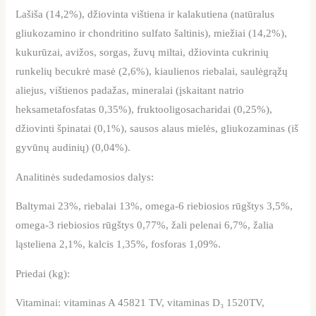
Lašiša (14,2%), džiovinta vištiena ir kalakutiena (natūralus
gliukozamino ir chondritino sulfato šaltinis), miežiai (14,2%),
kukurūzai, avižos, sorgas, žuvų miltai, džiovinta cukrinių
runkelių becukrė masė (2,6%), kiaulienos riebalai, saulėgrąžų
aliejus, vištienos padažas, mineralai (įskaitant natrio
heksametafosfatas 0,35%), fruktooligosacharidai (0,25%),
džiovinti špinatai (0,1%), sausos alaus mielės, gliukozaminas (iš
gyvūnų audinių) (0,04%).
Analitinės sudedamosios dalys:
Baltymai 23%, riebalai 13%, omega-6 riebiosios rūgštys 3,5%,
omega-3 riebiosios rūgštys 0,77%, žali pelenai 6,7%, žalia
ląsteliena 2,1%, kalcis 1,35%, fosforas 1,09%.
Priedai (kg):
Vitaminai: vitaminas A 45821 TV, vitaminas D₃ 1520TV,