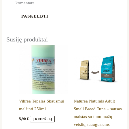
komentarą.
Susiję produktai
Price
This
range:
product
17,50 €
through
has
35,49 €
multiple
variants.
The
options
Vihrea Tepalas Skausmui
Naturea Naturals Adult
may
malšinti 250ml
Small Breed Tuna – sausas
be
maistas su tunu mažų
chosen
5,90
€
Į KREPŠELĮ
veislių suaugusiems
on