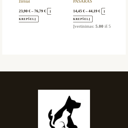
žirniai
PAŠARAS
product
product
page
page
23,90
€
–
76,79
€
14,45
€
–
44,19
€
Į
Į
KREPŠELĮ
KREPŠELĮ
Įvertinimas:
5.00
iš 5