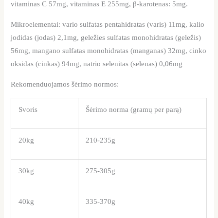
vitaminas C 57mg, vitaminas E 255mg, β‐karotenas: 5mg.
Mikroelementai: vario sulfatas pentahidratas (varis) 11mg, kalio
jodidas (jodas) 2,1mg, geležies sulfatas monohidratas (geležis)
56mg, mangano sulfatas monohidratas (manganas) 32mg, cinko
oksidas (cinkas) 94mg, natrio selenitas (selenas) 0,06mg
Rekomenduojamos šėrimo normos:
Svoris
Šėrimo norma (gramų per parą)
20kg
210-235g
30kg
275-305g
40kg
335-370g