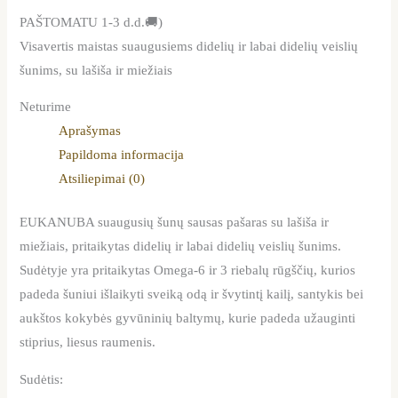
PAŠTOMATU 1-3 d.d.🚚)
Visavertis maistas suaugusiems didelių ir labai didelių veislių
šunims, su lašiša ir miežiais
Neturime
Aprašymas
Papildoma informacija
Atsiliepimai (0)
EUKANUBA suaugusių šunų sausas pašaras su lašiša ir
miežiais, pritaikytas didelių ir labai didelių veislių šunims.
Sudėtyje yra pritaikytas Omega-6 ir 3 riebalų rūgščių, kurios
padeda šuniui išlaikyti sveiką odą ir švytintį kailį, santykis bei
aukštos kokybės gyvūninių baltymų, kurie padeda užauginti
stiprius, liesus raumenis.
Sudėtis: