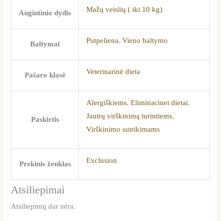
Mažų veislių ( iki 10 kg)
Augintinio dydis
Putpeliena
,
Vieno baltymo
Baltymai
Veterinarinė dieta
Pašaro klasė
Alergiškiems
,
Eliminacinei dietai
,
Jautrų virškinimą turintiems
,
Paskirtis
Virškinimo sutrikimams
Exclusion
Prekinis ženklas
Atsiliepimai
Atsiliepimų dar nėra.