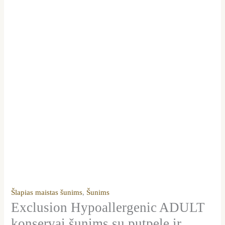
Šlapias maistas šunims
,
Šunims
Exclusion Hypoallergenic ADULT
konservai šunims su putpele ir