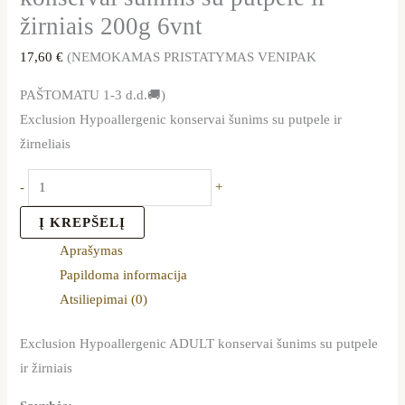
žirniais 200g 6vnt
17,60
€
(NEMOKAMAS PRISTATYMAS VENIPAK
PAŠTOMATU 1-3 d.d.🚚)
Exclusion Hypoallergenic konservai šunims su putpele ir
žirneliais
-
+
Į KREPŠELĮ
Aprašymas
Papildoma informacija
Atsiliepimai (0)
Exclusion Hypoallergenic ADULT konservai šunims su putpele
ir žirniais