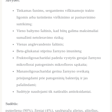
Savybės:
Tinkamas šunims, sergantiems viškinamojo trakto
ligomis arba turintiems virškinimo ar pasisavinimo
sutrikimų;
Vieno baltymo šaltinis, kad būtų galima maksimaliai
sumažinti netoleravimo riziką;
Vienas anglevandenio šaltinis;
Beta-gliukanai stiprina žarnyno imunitetą;
Fruktooligosacharidai padeda vystytis gerajai žarnyno
mikroflorai patogeninės mikrofloros sąskaita;
Mananoligosacharidai gerina žarnyno sveikatą
prisijungdami prie patogeninių bakterijų ir jas
pašalindami;
Sudėtyje naudojami tik natūralūs antioksidantai.
Sudėtis:
putpeliena (90%), žirniai (4%), saulėgrąžų aliejus, alijošius,