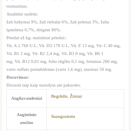
rozmarinas.
Analitinė sudėtis:
žali baltymai 9%, žali riebalai 6%, žali pelenai 3%, žalia
ląsteliena 0,7%, drėgmė 80%.
Priedai už kg: maistiniai priedai::
Vit. A 2.760 U.I., Vit. D3 178 U.I., Vit. E 13 mg, Vit. C 40 mg,
Vit. B1 2 mg, Vit. B2 2,4 mg, Vit. B3 8 mg, Vit. B6 1
mg, Vit. B12 0,01 mg, folio rūgštis 0,1 mg, betainas 200 mg,
vario sulfato pentahidratas (varis 1,6 mg), taurinas 50 mg.
Dozavimas:
Dozuoti taip kaip nurodyta ant pakuotės.
Begrūdis
,
Žirniai
Angliavandeniai
Augintinio
Suaugusiems
amžius