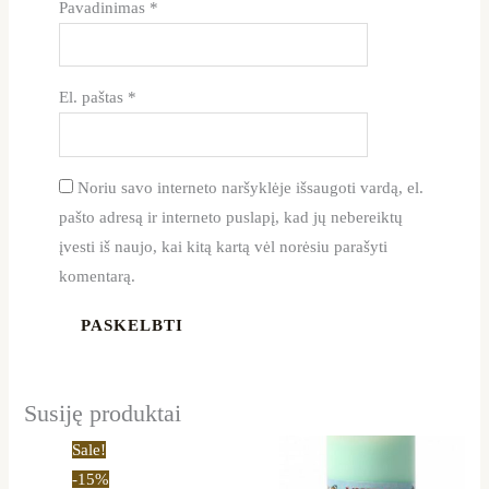
Pavadinimas
*
El. paštas
*
Noriu savo interneto naršyklėje išsaugoti vardą, el.
pašto adresą ir interneto puslapį, kad jų nebereiktų
įvesti iš naujo, kai kitą kartą vėl norėsiu parašyti
komentarą.
Susiję produktai
Price
This
Sale!
range:
product
-15%
11,05 €