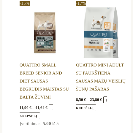
product
product
-15%
-17%
11,90 €
8,50 €
through
through
has
has
41,64 €
23,80 €
multiple
multiple
variants.
variants.
The
The
options
options
may
may
be
be
QUATTRO SMALL
QUATTRO MINI ADULT
chosen
chosen
BREED SENIOR AND
SU PAUKŠTIENA
on
on
DIET SAUSAS
SAUSAS MAŽŲ VEISLIŲ
the
the
BEGRŪDIS MAISTAS SU
ŠUNŲ PAŠARAS
product
product
BALTA ŽUVIMI
page
page
8,50
€
–
23,80
€
Į
11,90
€
–
41,64
€
Į
KREPŠELĮ
KREPŠELĮ
Įvertinimas:
5.00
iš 5