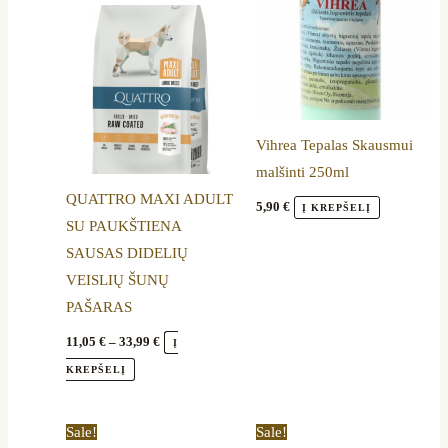
through
has
33,99 €
multiple
variants.
The
options
Vihrea Tepalas Skausmui
may
malšinti 250ml
be
QUATTRO MAXI ADULT
chosen
5,90
€
Į KREPŠELĮ
SU PAUKŠTIENA
on
SAUSAS DIDELIŲ
the
VEISLIŲ ŠUNŲ
product
PAŠARAS
page
11,05
€
–
33,99
€
Į
KREPŠELĮ
Price
Price
This
This
Sale!
Sale!
range:
range: