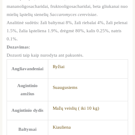
mananoligosacharidai, fruktooligosacharidai, beta gliukanai nuo
mielių ląstelių sienelių
Saccaromyces cerevisiae
.
Analitinė sudėtis: žali baltymai 8%, žali riebalai 4%, žali pelenai
1.5%, žalia ląsteliena 1.9%, drėgmė 80%, kalis 0.25%, natris
0.1%.
Dozavimas:
Dozuoti taip kaip nurodyta ant pakuotės.
Ryžiai
Angliavandeniai
Augintinio
Suaugusiems
amžius
Mažų veislių ( iki 10 kg)
Augintinio dydis
Kiauliena
Baltymai