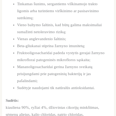
Tinkamas šunims, sergantiems viškinamojo trakto
ligomis arba turintiems virškinimo ar pasisavinimo
sutrikimų;
Vieno baltymo šaltinis, kad būtų galima maksimaliai
sumažinti netoleravimo riziką;
Vienas anglevandenio šaltinis;
Beta-gliukanai stiprina žarnyno imunitetą;
Fruktooligosacharidai padeda vystytis gerajai žarnyno
mikroflorai patogeninės mikrofloros sąskaita;
Mananoligosacharidai gerina žarnyno sveikatą
prisijungdami prie patogeninių bakterijų ir jas
pašalindami;
Sudėtyje naudojami tik natūralūs antioksidantai.
Sudėtis:
kiauliena 90%, ryžiai 4%, džiovintas cikorijų minkštimas,
sėmenų aliejus, kalio chloridas, natrio chloridas,