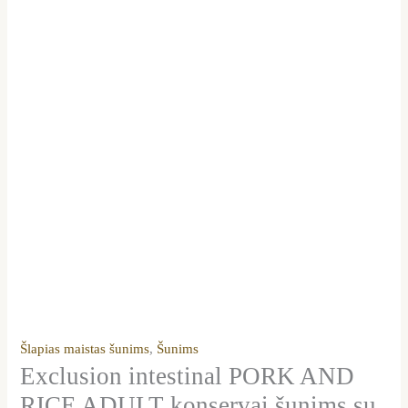
Šlapias maistas šunims
,
Šunims
Exclusion intestinal PORK AND
RICE ADULT konservai šunims su