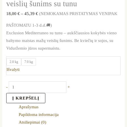
veislių šunims su tunu
18,00
€
–
45,39
€
(NEMOKAMAS PRISTATYMAS VENIPAK
PAŠTOMATU 1-3 d.d.🚚)
Exclusion Mediterraneo su tunu – aukščiausios kokybės vieno
baltymo maistas mažų veislių šunims. Be kviečių ir sojos, su
Viduržemio jūros supermaistu.
2.0 kg
7.0 kg
Išvalyti
-
+
Į KREPŠELĮ
Aprašymas
Papildoma informacija
Atsiliepimai (0)