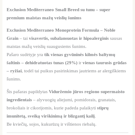
Exclusion Mediterraneo Small Breed su tunu – super
premium maistas mažų veislių šunims
Exclusion Mediterraneo Monoprotein Formula – Noble
Grain
– tai
visavertis, subalansuotas ir hipoalerginis
sausas
maistas mažų veislių suaugusiems šunims.
Pašaro sudėtyje yra
tik vienas gyvūninės kilmės baltymų
šaltinis – dehidratuotas tunas (29%)
ir
vienas taurusis grūdas
– ryžiai
, todėl tai puikus pasirinkimas jautriems ar alergiškiems
šunims.
Šis pašaras papildytas
Viduržemio jūros regiono supermaisto
ingredientais
– alyvuogių aliejumi, pomidorais, granatais,
brokoliais ir cikorijomis, kurie padeda palaikyti
stiprų
imunitetą, sveiką virškinimą ir blizgantį kailį
.
Be kviečių, sojos, kukurūzų ir vištienos riebalų.