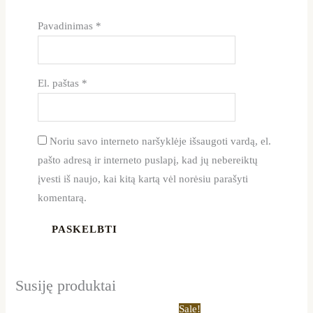
Pavadinimas
*
El. paštas
*
Noriu savo interneto naršyklėje išsaugoti vardą, el.
pašto adresą ir interneto puslapį, kad jų nebereiktų
įvesti iš naujo, kai kitą kartą vėl norėsiu parašyti
komentarą.
Susiję produktai
Price
Original
Current
This
Sale!