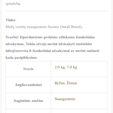
spindulių.
Tinka:
Mažų veislių suaugusiems šunims (Small Breed).
Svarbu! Išparduotoms prekėms atliekame išankstinius
užsakymus. Tokiu atveju norint užsisakyti susisiekite
info@zooveta.lt išankstiniui užsakymui ar norint sužinoti
kada pasipildysime.
2.0 kg
,
7.0 kg
Svoris
Ryžiai
,
Žirniai
Angliavandeniai
Suaugusiems
Augintinio amžius