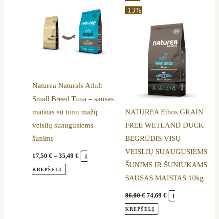
range:
price
price
product
-13%
17,50 €
was:
is:
through
86,00 €.
74,69 €.
has
35,49 €
multiple
variants.
The
options
Naturea Naturals Adult
may
Small Breed Tuna – sausas
be
maistas su tunu mažų
NATUREA Ethos GRAIN
chosen
veislių suaugusiems
FREE WETLAND DUCK
on
šunims
BEGRŪDIS VISŲ
the
VEISLIŲ SUAUGUSIEMS
product
17,50
€
–
35,49
€
Į
ŠUNIMS IR ŠUNIUKAMS
page
KREPŠELĮ
SAUSAS MAISTAS 10kg
86,00
€
74,69
€
Į
KREPŠELĮ