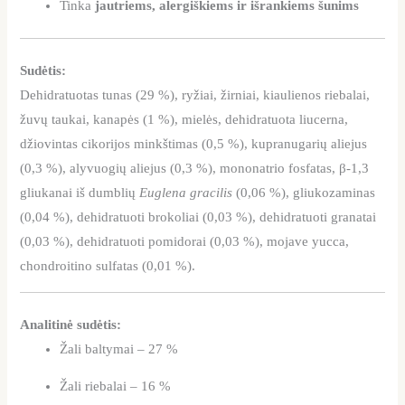
Tinka
jautriems, alergiškiems ir išrankiems šunims
Sudėtis:
Dehidratuotas tunas (29 %), ryžiai, žirniai, kiaulienos riebalai,
žuvų taukai, kanapės (1 %), mielės, dehidratuota liucerna,
džiovintas cikorijos minkštimas (0,5 %), kupranugarių aliejus
(0,3 %), alyvuogių aliejus (0,3 %), mononatrio fosfatas, β-1,3
gliukanai iš dumblių
Euglena gracilis
(0,06 %), gliukozaminas
(0,04 %), dehidratuoti brokoliai (0,03 %), dehidratuoti granatai
(0,03 %), dehidratuoti pomidorai (0,03 %), mojave yucca,
chondroitino sulfatas (0,01 %).
Analitinė sudėtis:
Žali baltymai – 27 %
Žali riebalai – 16 %