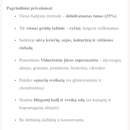
Pagrindiniai privalumai:
Vieno baltymo formulė –
dehidratuotas tunas (29%)
Tik
vienas grūdų šaltinis – ryžiai
, lengvai virškinamas
Sudėtyje
nėra kviečių, sojos, kukurūzų ir vištienos
riebalų
Praturtintas
Viduržemio jūros supermaistu
– alyvuogių
aliejus, granatai, pomidorai, brokoliai, cikorijos
Palaiko
sąnarių sveikatą
(su gliukozaminu ir
chondroitinu)
Skatina
blizgantį kailį ir sveiką odą
(su kanapių ir
kupranugarių aliejais)
Be dirbtinių dažiklių ir konservantų