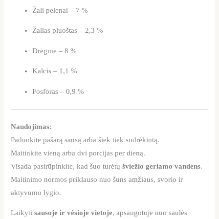
Žali pelenai – 7 %
Žalias pluoštas – 2,3 %
Drėgmė – 8 %
Kalcis – 1,1 %
Fosforas – 0,9 %
Naudojimas:
Paduokite pašarą sausą arba šiek tiek sudrėkintą.
Maitinkite vieną arba dvi porcijas per dieną.
Visada pasirūpinkite, kad šuo turėtų
šviežio geriamo vandens
.
Maitinimo normos priklauso nuo šuns amžiaus, svorio ir
aktyvumo lygio.
Laikyti
sausoje ir vėsioje vietoje
, apsaugotoje nuo saulės