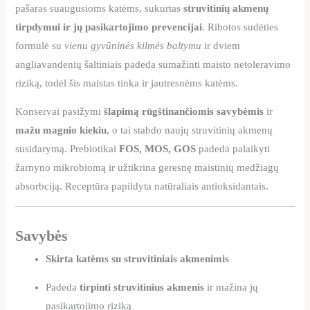
pašaras suaugusioms katėms, sukurtas
struvitinių akmenų
tirpdymui ir jų pasikartojimo prevencijai
. Ribotos sudėties
formulė su
vienu gyvūninės kilmės baltymu
ir dviem
angliavandenių šaltiniais padeda sumažinti maisto netoleravimo
riziką, todėl šis maistas tinka ir jautresnėms katėms.
Konservai pasižymi
šlapimą rūgštinančiomis savybėmis
ir
mažu magnio kiekiu
, o tai stabdo naujų struvitinių akmenų
susidarymą. Prebiotikai
FOS, MOS, GOS
padeda palaikyti
žarnyno mikrobiomą ir užtikrina geresnę maistinių medžiagų
absorbciją. Receptūra papildyta natūraliais antioksidantais.
Savybės
Skirta katėms su struvitiniais akmenimis
Padeda
tirpinti struvitinius akmenis
ir mažina jų
pasikartojimo riziką