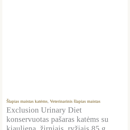
Šlapias maistas katėms
,
Veterinarinis šlapias maistas
Exclusion Urinary Diet
konservuotas pašaras katėms su
kiauliena, žirniais, ryžiais 85 g