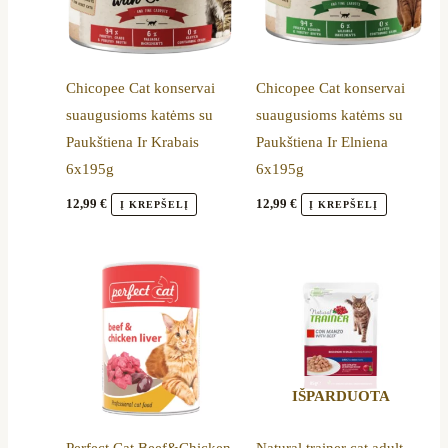
Chicopee Cat konservai
Chicopee Cat konservai
suaugusioms katėms su
suaugusioms katėms su
Paukštiena Ir Krabais
Paukštiena Ir Elniena
6x195g
6x195g
12,99
€
12,99
€
Į KREPŠELĮ
Į KREPŠELĮ
IŠPARDUOTA
Perfect Cat Beef&Chicken
Natural trainer cat adult