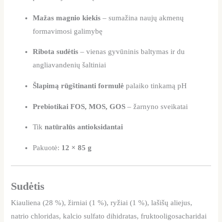
Mažas magnio kiekis
– sumažina naujų akmenų
formavimosi galimybę
Ribota sudėtis
– vienas gyvūninis baltymas ir du
angliavandenių šaltiniai
Šlapimą rūgštinanti formulė
palaiko tinkamą pH
Prebiotikai FOS, MOS, GOS
– žarnyno sveikatai
Tik
natūralūs antioksidantai
Pakuotė:
12 × 85 g
Sudėtis
Kiauliena (28 %), žirniai (1 %), ryžiai (1 %), lašišų aliejus,
natrio chloridas, kalcio sulfato dihidratas, fruktooligosacharidai