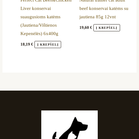
Liver konservai
beef konservai katėms su
suaugusioms katėms
jautiena 85g 12vnt
(Jautiena/Vištienos
19,60
€
Į KREPŠELĮ
Kepenėlės) 6x400g
18,19
€
Į KREPŠELĮ