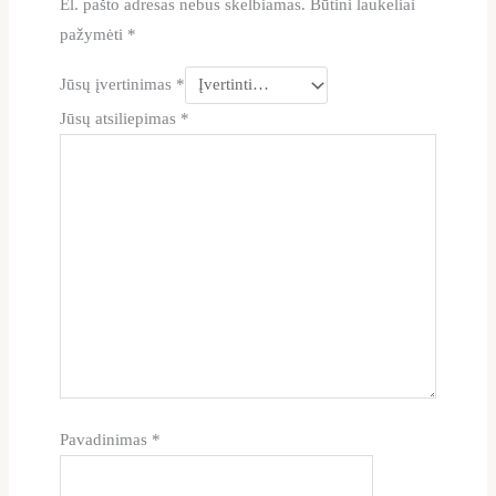
El. pašto adresas nebus skelbiamas.
Būtini laukeliai
pažymėti
*
Jūsų įvertinimas
*
Jūsų atsiliepimas
*
Pavadinimas
*