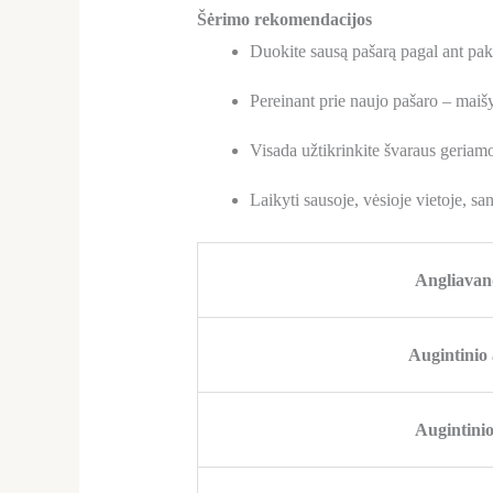
Šėrimo rekomendacijos
Duokite sausą pašarą pagal ant pak
Pereinant prie naujo pašaro – maišy
Visada užtikrinkite švaraus geria
Laikyti sausoje, vėsioje vietoje, sa
Angliavan
Augintinio
Augintinio