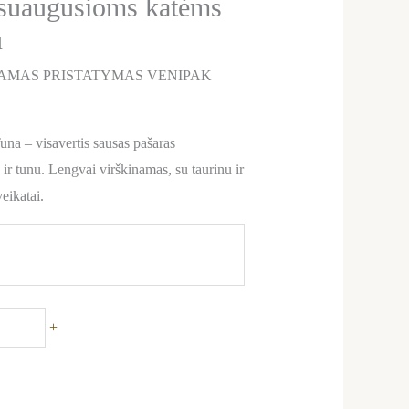
 suaugusioms katėms
u
AMAS PRISTATYMAS VENIPAK
na – visavertis sausas pašaras
ir tunu. Lengvai virškinamas, su taurinu ir
eikatai.
+