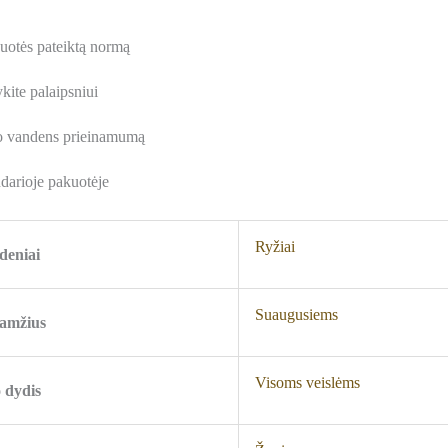
uotės pateiktą normą
kite palaipsniui
mo vandens prieinamumą
ndarioje pakuotėje
Ryžiai
deniai
Suaugusiems
 amžius
Visoms veislėms
 dydis