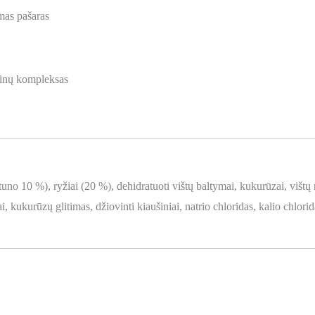
amas pašaras
minų kompleksas
uno 10 %), ryžiai (20 %), dehidratuoti vištų baltymai, kukurūzai, vištų r
 kukurūzų glitimas, džiovinti kiaušiniai, natrio chloridas, kalio chlorida