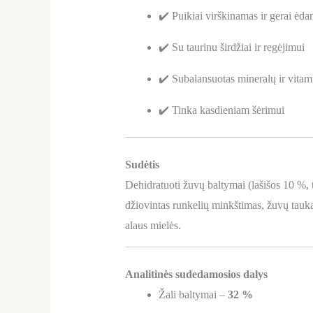
✔️ Puikiai virškinamas ir gerai ėd
✔️ Su taurinu širdžiai ir regėjimui
✔️ Subalansuotas mineralų ir vita
✔️ Tinka kasdieniam šėrimui
Sudėtis
Dehidratuoti žuvų baltymai (lašišos 10 %, t
džiovintas runkelių minkštimas, žuvų taukai,
alaus mielės.
Analitinės sudedamosios dalys
Žali baltymai –
32 %