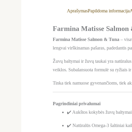
Aprašymas
Papildoma informacija
A
Farmina Matisse Salmon &
Farmina Matisse Salmon & Tuna
– visa
lengvai virškinamas pašaras, padedantis pala
Žuvų baltymai ir žuvų taukai yra natūralus 
veiklos. Subalansuota formulė su ryžiais ir
Tinka tiek namuose gyvenančioms, tiek a
Pagrindiniai privalumai
✔️ Aukštos kokybės žuvų baltymai –
✔️ Natūralūs Omega-3 šaltiniai kaili