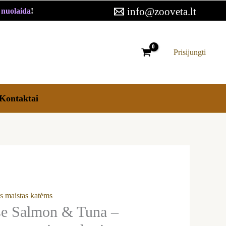
11,79 €
info@zooveta.lt
€ nuolaida
!
through
45,59 €
Prisijungti
Kontaktai
s maistas katėms
se Salmon & Tuna –