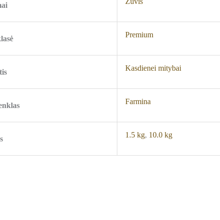
Žuvis
ai
Premium
lasė
Kasdienei mitybai
tis
Farmina
enklas
1.5 kg
,
10.0 kg
s