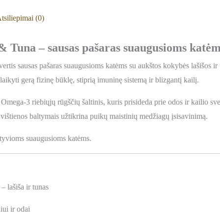
tsiliepimai (0)
 Tuna – sausas pašaras suaugusioms katėms 
vertis sausas pašaras suaugusioms katėms su aukštos kokybės lašišos ir 
ikyti gerą fizinę būklę, stiprią imuninę sistemą ir blizgantį kailį.
Omega-3 riebiųjų rūgščių šaltinis, kuris prisideda prie odos ir kailio s
 vištienos baltymais užtikrina puikų maistinių medžiagų įsisavinimą.
ktyvioms suaugusioms katėms.
 lašiša ir tunas
ui ir odai