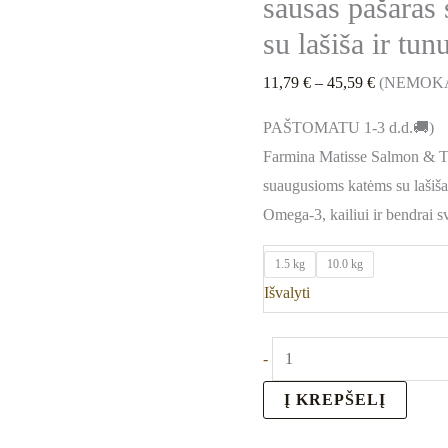
sausas pašaras
tunu
su lašiša ir tun
11,79
€
–
45,59
€
(NEMOK
PAŠTOMATU 1-3 d.d.🚚)
Farmina Matisse Salmon & Tu
suaugusioms katėms su lašiša 
Omega-3, kailiui ir bendrai sv
1.5 kg
10.0 kg
Išvalyti
-
Į KREPŠELĮ