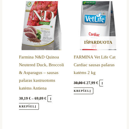
through
30,00 €.
27,99 €.
has
69,09 €
multiple
variants.
The
options
IŠPARDUOTA
may
be
Farmina N&D Quinoa
FARMINA Vet Life Cat
chosen
Neutered Duck, Broccoli
Cardiac sausas pašaras
on
& Asparagus – sausas
katėms 2 kg
the
pašaras kastruotoms
product
30,00
€
27,99
€
Į
katėms Antiena
page
KREPŠELĮ
30,19
€
–
69,09
€
Į
KREPŠELĮ