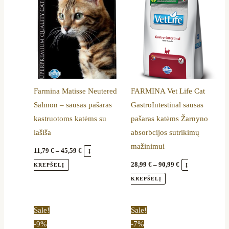
45,59 €
90,99 €
multiple
multiple
variants.
variants.
The
The
options
options
may
may
be
be
Farmina Matisse Neutered
FARMINA Vet Life Cat
chosen
chosen
Salmon – sausas pašaras
GastroIntestinal sausas
on
on
kastruotoms katėms su
pašaras katėms Žarnyno
the
the
lašiša
absorbcijos sutrikimų
product
product
mažinimui
page
page
11,79
€
–
45,59
€
Į
28,99
€
–
90,99
€
KREPŠELĮ
Į
KREPŠELĮ
Price
Original
Current
This
Sale!
Sale!
range:
price
price
product
-9%
-7%
30,19 €
was:
is: