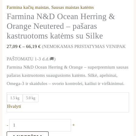
Farmina kačių maistas
,
Sausas maistas katėms
Farmina N&D Ocean Herring &
Orange Neutered – pašaras
kastruotoms katėms su Silke
27,09
€
–
66,19
€
(NEMOKAMAS PRISTATYMAS VENIPAK
PAŠTOMATU 1-3 d.d.🚚)
Farmina N&D Ocean Herring & Orange – superpremium sausas
pašaras kastruotoms suaugusioms katėms. Silkė, apelsinai,
Omega-3 ir skaidulos – svorio kontrolei, kailiui ir virškinimui.
1.5 kg
5.0 kg
Išvalyti
-
+