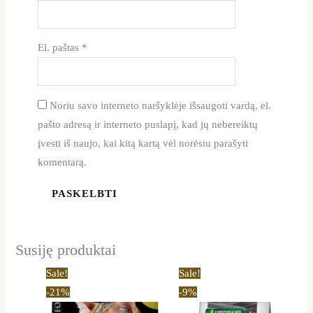
El. paštas
*
Noriu savo interneto naršyklėje išsaugoti vardą, el.
pašto adresą ir interneto puslapį, kad jų nebereiktų
įvesti iš naujo, kai kitą kartą vėl norėsiu parašyti
komentarą.
Susiję produktai
Price
Price
This
This
Sale!
Sale!
range:
range:
product
product
-21%
-9%
11,79 €
28,99 €
through
through
has
has