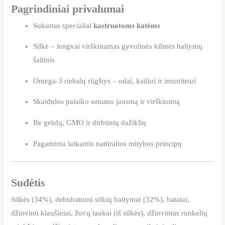
Pagrindiniai privalumai
Sukurtas specialiai
kastruotoms katėms
Silkė – lengvai virškinamas gyvulinės kilmės baltymų
šaltinis
Omega-3 riebalų rūgštys – odai, kailiui ir imunitetui
Skaidulos palaiko sotumo jausmą ir virškinimą
Be grūdų, GMO ir dirbtinių dažiklių
Pagaminta laikantis natūralios mitybos principų
Sudėtis
Silkės (34%), dehidratuoti silkių baltymai (32%), batatai,
džiovinti kiaušiniai, žuvų taukai (iš silkės), džiovintas runkelių