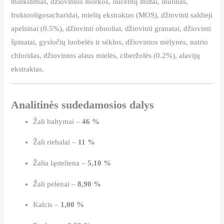
minkštimas, džiovintos morkos, liucernų miltai, inulinas,
fruktooligosacharidai, mielių ekstraktas (MOS), džiovinti saldieji
apelsinai (0.5%), džiovinti obuoliai, džiovinti granatai, džiovinti
špinatai, gysločių luobelės ir sėklos, džiovintos mėlynės, natrio
chloridas, džiovintos alaus mielės, ciberžolės (0.2%), alavijų
ekstraktas.
Analitinės sudedamosios dalys
Žali baltymai –
46 %
Žali riebalai –
11 %
Žalia ląsteliena –
5,10 %
Žali pelenai –
8,90 %
Kalcis –
1,00 %