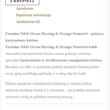
Į KREPŠELĮ
Aprašymas
Papildoma informacija
Atsiliepimai (0)
Farmina N&D Ocean Herring & Orange Neutered – pašaras
kastruotoms katėms
Farmina N&D Ocean Herring & Orange Neutered Adult
–
visavertis superpremium klasės sausas pašaras, sukurtas
specialiai
kastruotoms ir sterilizuotoms suaugusioms katėms
.
Receptas su silke ir apelsinais padeda palaikyti tinkamą kūno
svorį, gerą medžiagų apykaitą ir sveiką odą bei kailį.
Pašaras pasižymi subalansuotu baltymų ir riebalų kiekiu,
didesniu skaidulų kiekiu ir L-karnitinu – tai padeda sumažinti
antsvorio riziką ir palaikyti raumenų tonusą.