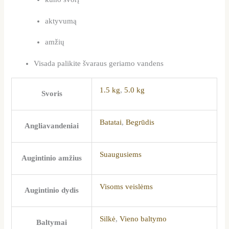
aktyvumą
amžių
Visada palikite švaraus geriamo vandens
1.5 kg
,
5.0 kg
Svoris
Batatai
,
Begrūdis
Angliavandeniai
Suaugusiems
Augintinio amžius
Visoms veislėms
Augintinio dydis
Silkė
,
Vieno baltymo
Baltymai