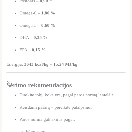
Fosforas –
0,90 %
Omega-6 –
1,80 %
Omega-3 –
0,60 %
DHA –
0,35 %
EPA –
0,15 %
Energija:
3643 kcal/kg – 15.24 MJ/kg
Šėrimo rekomendacijos
Duokite tokį, koks yra, pagal paros normą lentelėje
Keisdami pašarą – pereikite palaipsniui
Paros norma gali skirtis pagal:
kūno svorį