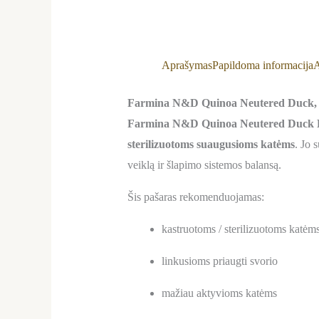
Aprašymas
Papildoma informacija
A
Farmina N&D Quinoa Neutered Duck, B
Farmina N&D Quinoa Neutered Duck B
sterilizuotoms suaugusioms katėms
. Jo 
veiklą ir šlapimo sistemos balansą.
Šis pašaras rekomenduojamas:
kastruotoms / sterilizuotoms katėm
linkusioms priaugti svorio
mažiau aktyvioms katėms