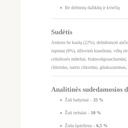
Be dirbtinių dažiklių ir kviečių
Sudėtis
Antiena be kaulų (22%), dehidratuoti ančių
rupiniai (8%), džiovinti kiaušiniai, vištų ri
celiuliozės milteliai, fruktooligosacharidai
chloridas, natrio chloridas, gliukozaminas,
Analitinės sudedamosios d
Žali baltymai –
35 %
Žali riebalai –
10 %
Žalia ląsteliena –
6,5 %