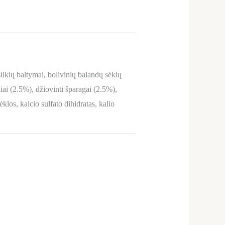
ilkių baltymai, bolivinių balandų sėklų
oliai (2.5%), džiovinti šparagai (2.5%),
klos, kalcio sulfato dihidratas, kalio