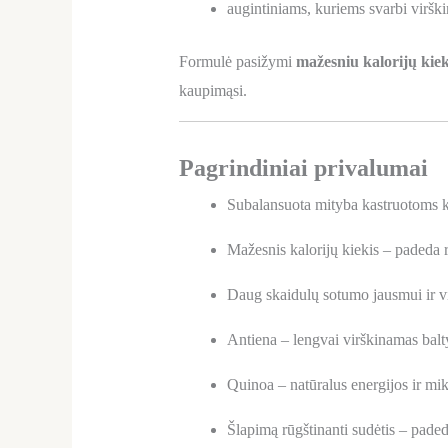
augintiniams, kuriems svarbi viršk
Formulė pasižymi
mažesniu kalorijų kiek
kaupimąsi.
Pagrindiniai privalumai
Subalansuota mityba kastruotoms 
Mažesnis kalorijų kiekis – padeda r
Daug skaidulų sotumo jausmui ir v
Antiena – lengvai virškinamas balt
Quinoa – natūralus energijos ir mik
Šlapimą rūgštinanti sudėtis – paded