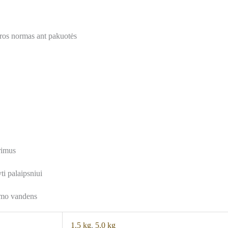
ros normas ant pakuotės
ėrimus
ti palaipsniui
iamo vandens
1.5 kg
,
5.0 kg