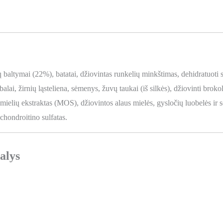
 baltymai (22%), batatai, džiovintas runkelių minkštimas, dehidratuoti s
ebalai, žirnių ląsteliena, sėmenys, žuvų taukai (iš silkės), džiovinti brok
, mielių ekstraktas (MOS), džiovintos alaus mielės, gysločių luobelės ir sė
 chondroitino sulfatas.
alys