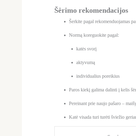
Šėrimo rekomendacijos
Šerkite pagal rekomenduojamas pa
Normą koreguokite pagal:
katės svorį
aktyvumą
individualius poreikius
Paros kiekį galima dalinti į kelis š
Pereinant prie naujo pašaro – maišy
Katė visada turi turėti šviežio ger