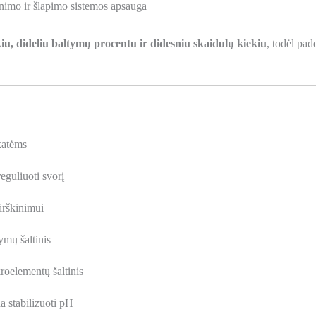
inimo ir šlapimo sistemos apsauga
iu, dideliu baltymų procentu ir didesniu skaidulų kiekiu
, todėl pad
katėms
eguliuoti svorį
irškinimui
ymų šaltinis
roelementų šaltinis
a stabilizuoti pH