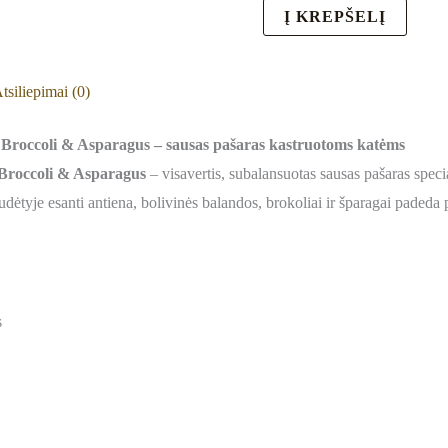
Į KREPŠELĮ
tsiliepimai (0)
roccoli & Asparagus – sausas pašaras kastruotoms katėms
roccoli & Asparagus
– visavertis, subalansuotas sausas pašaras speci
sudėtyje esanti antiena, bolivinės balandos, brokoliai ir šparagai padeda
s