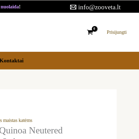
30,19 €
info@zooveta.lt
€ nuolaida
!
through
69,09 €
Prisijungti
Kontaktai
s maistas katėms
Quinoa Neutered