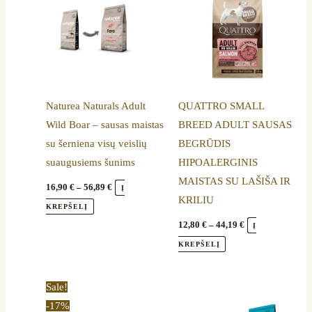
variants.
variants.
The
The
options
options
may
may
be
be
Naturea Naturals Adult
QUATTRO SMALL
chosen
chosen
Wild Boar – sausas maistas
BREED ADULT SAUSAS
on
on
su šerniena visų veislių
BEGRŪDIS
the
the
suaugusiems šunims
HIPOALERGINIS
product
product
MAISTAS SU LAŠIŠA IR
page
page
16,90
€
–
56,89
€
Į
KRILIU
KREPŠELĮ
12,80
€
–
44,19
€
Į
KREPŠELĮ
Price
Price
This
This
Sale!
range:
range:
product
product
-17%
8,50 €
17,50 €