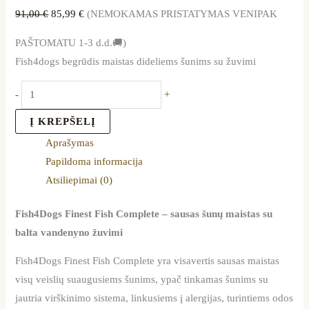
91,00
€
85,99
€
(NEMOKAMAS PRISTATYMAS VENIPAK
PAŠTOMATU 1-3 d.d.🚚)
Fish4dogs begrūdis maistas dideliems šunims su žuvimi
-
+
Į KREPŠELĮ
Aprašymas
Papildoma informacija
Atsiliepimai (0)
Fish4Dogs Finest Fish Complete – sausas šunų maistas su
balta vandenyno žuvimi
Fish4Dogs Finest Fish Complete yra visavertis sausas maistas
visų veislių suaugusiems šunims, ypač tinkamas šunims su
jautria virškinimo sistema, linkusiems į alergijas, turintiems odos