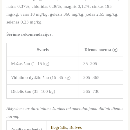
natris 0,37%, chloridas 0,36%, magnis 0,12%, cinkas 195
mg/kg, varis 18 mg/kg, geležis 360 mg/kg, jodas 2,65 mg/kg,
selenas 0,23 mg/kg.
Šėrimo rekomendacijos:
Svoris
Dienos norma (g)
Mažas šuo (1–15 kg)
35–205
Vidutinio dydžio šuo (15–35 kg)
205–365
Didelis šuo (35–100 kg)
365–730
Aktyviems ar darbiniams šunims rekomenduojama didinti dienos
normą.
Begrūdis
,
Bulvės
Angliavandeniai