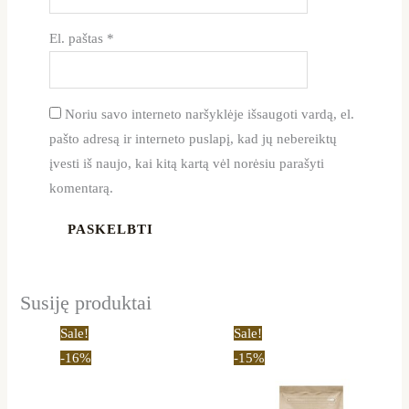
El. paštas
*
Noriu savo interneto naršyklėje išsaugoti vardą, el.
pašto adresą ir interneto puslapį, kad jų nebereiktų
įvesti iš naujo, kai kitą kartą vėl norėsiu parašyti
komentarą.
Susiję produktai
Price
Price
This
This
Sale!
Sale!
range:
range:
product
product
-16%
-15%
16,90 €
12,80 €
through
through
has
has
56,89 €
44,19 €
multiple
multiple