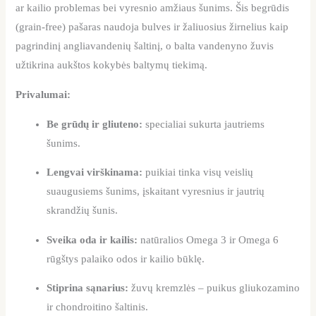
ar kailio problemas bei vyresnio amžiaus šunims. Šis begrūdis
(grain-free) pašaras naudoja bulves ir žaliuosius žirnelius kaip
pagrindinį angliavandenių šaltinį, o balta vandenyno žuvis
užtikrina aukštos kokybės baltymų tiekimą.
Privalumai:
Be grūdų ir gliuteno:
specialiai sukurta jautriems
šunims.
Lengvai virškinama:
puikiai tinka visų veislių
suaugusiems šunims, įskaitant vyresnius ir jautrių
skrandžių šunis.
Sveika oda ir kailis:
natūralios Omega 3 ir Omega 6
rūgštys palaiko odos ir kailio būklę.
Stiprina sąnarius:
žuvų kremzlės – puikus gliukozamino
ir chondroitino šaltinis.