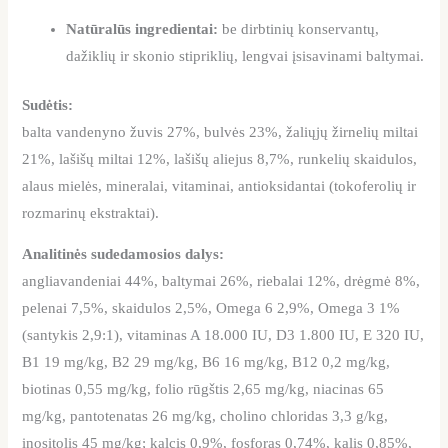
Natūralūs ingredientai:
be dirbtinių konservantų,
dažiklių ir skonio stipriklių, lengvai įsisavinami baltymai.
Sudėtis:
balta vandenyno žuvis 27%, bulvės 23%, žaliųjų žirnelių miltai
21%, lašišų miltai 12%, lašišų aliejus 8,7%, runkelių skaidulos,
alaus mielės, mineralai, vitaminai, antioksidantai (tokoferolių ir
rozmarinų ekstraktai).
Analitinės sudedamosios dalys:
angliavandeniai 44%, baltymai 26%, riebalai 12%, drėgmė 8%,
pelenai 7,5%, skaidulos 2,5%, Omega 6 2,9%, Omega 3 1%
(santykis 2,9:1), vitaminas A 18.000 IU, D3 1.800 IU, E 320 IU,
B1 19 mg/kg, B2 29 mg/kg, B6 16 mg/kg, B12 0,2 mg/kg,
biotinas 0,55 mg/kg, folio rūgštis 2,65 mg/kg, niacinas 65
mg/kg, pantotenatas 26 mg/kg, cholino chloridas 3,3 g/kg,
inositolis 45 mg/kg; kalcis 0,9%, fosforas 0,74%, kalis 0,85%,