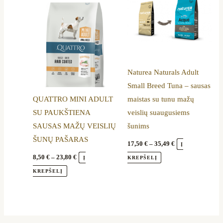
through
through
has
has
23,80 €
35,49 €
multiple
multiple
variants.
variants.
The
The
options
options
Naturea Naturals Adult
may
may
Small Breed Tuna – sausas
be
be
QUATTRO MINI ADULT
maistas su tunu mažų
chosen
chosen
SU PAUKŠTIENA
veislių suaugusiems
on
on
SAUSAS MAŽŲ VEISLIŲ
šunims
the
the
ŠUNŲ PAŠARAS
product
product
17,50
€
–
35,49
€
Į
page
page
8,50
€
–
23,80
€
Į
KREPŠELĮ
KREPŠELĮ