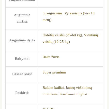
Suaugusiems
,
Vyresniems (virš 10
Augintinio
metų)
amžius
Didelių veislių (25-60 kg)
,
Vidutinių
Augintinio dydis
veislių (10-25 kg)
Balta žuvis
Baltymai
Super premium
Pašaro klasė
Baltam kailiui
,
Jautrų virškinimą
Paskirtis
turintiems
,
Kasdienei mitybai