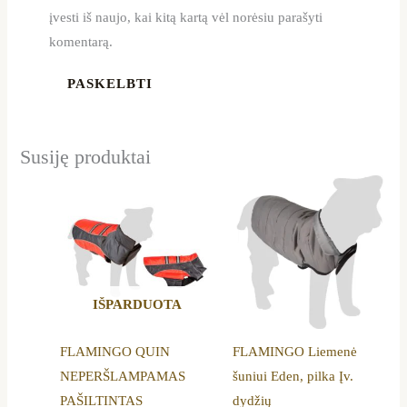
įvesti iš naujo, kai kitą kartą vėl norėsiu parašyti
komentarą.
Susiję produktai
Price
Price
This
This
range:
range:
product
product
18,29 €
16,59 €
through
through
has
has
25,99 €
25,99 €
multiple
multiple
variants.
variants.
IŠPARDUOTA
The
The
options
options
FLAMINGO QUIN
FLAMINGO Liemenė
may
may
NEPERŠLAMPAMAS
šuniui Eden, pilka Įv.
be
be
PAŠILTINTAS
dydžių
chosen
chosen