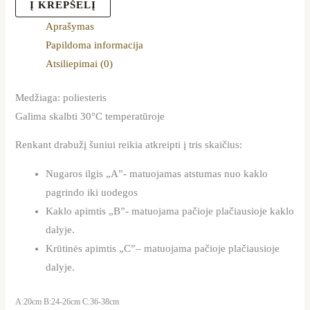
Į KREPŠELĮ
Aprašymas
Papildoma informacija
Atsiliepimai (0)
Medžiaga: poliesteris
Galima skalbti 30°C temperatūroje
Renkant drabužį šuniui reikia atkreipti į tris skaičius:
Nugaros ilgis „A”- matuojamas atstumas nuo kaklo
pagrindo iki uodegos
Kaklo apimtis „B”- matuojama pačioje plačiausioje kaklo
dalyje.
Krūtinės apimtis „C”– matuojama pačioje plačiausioje
dalyje.
A:20cm B:24-26cm C:36-38cm