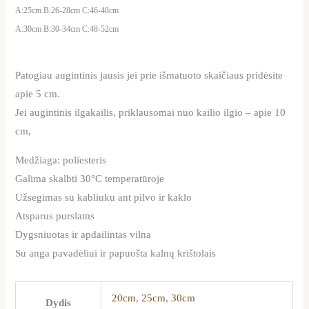
A:25cm B:26-28cm C:46-48cm
A:30cm B:30-34cm C:48-52cm
Patogiau augintinis jausis jei prie išmatuoto skaičiaus pridėsite
apie 5 cm.
Jei augintinis ilgakailis, priklausomai nuo kailio ilgio – apie 10
cm,
Medžiaga: poliesteris
Galima skalbti 30°C temperatūroje
Užsegimas su kabliuku ant pilvo ir kaklo
Atsparus purslams
Dygsniuotas ir apdailintas vilna
Su anga pavadėliui ir papuošta kalnų krištolais
20cm
,
25cm
,
30cm
Dydis