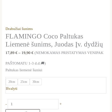
Drabužiai šunims
FLAMINGO Coco Paltukas
Liemenė šunims, Juodas Įv. dydžių
17,89
€
–
19,90
€
(NEMOKAMAS PRISTATYMAS VENIPAK
PAŠTOMATU 1-3 d.d.🚚)
Paltukas liemenė šuniui
20cm
25cm
30cm
Išvalyti
-
+