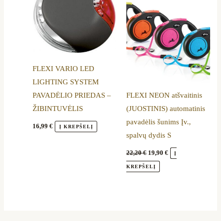
22,20 €.
19,90 €.
has
multiple
variants.
The
options
FLEXI VARIO LED
may
LIGHTING SYSTEM
be
PAVADĖLIO PRIEDAS –
FLEXI NEON atšvaitinis
chosen
ŽIBINTUVĖLIS
(JUOSTINIS) automatinis
on
pavadėlis šunims Įv.,
the
16,99
€
Į KREPŠELĮ
spalvų dydis S
product
page
22,20
€
19,90
€
Į
KREPŠELĮ