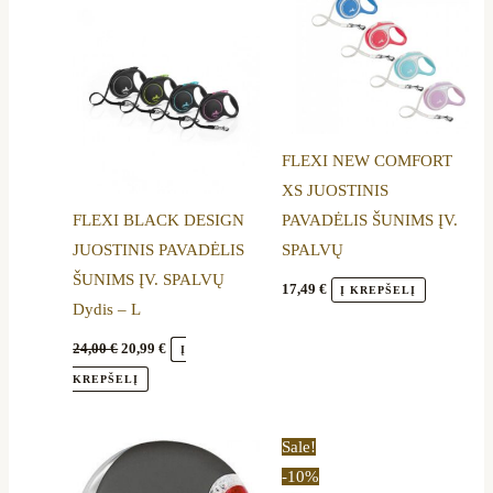
24,00 €.
20,99 €.
has
has
multiple
multiple
variants.
variants.
The
The
options
options
FLEXI NEW COMFORT
may
may
XS JUOSTINIS
be
be
FLEXI BLACK DESIGN
PAVADĖLIS ŠUNIMS ĮV.
chosen
chosen
JUOSTINIS PAVADĖLIS
SPALVŲ
on
on
ŠUNIMS ĮV. SPALVŲ
the
the
17,49
€
Į KREPŠELĮ
Dydis – L
product
product
page
page
24,00
€
20,99
€
Į
KREPŠELĮ
Original
Current
This
Sale!
price
price
product
-10%
was:
is: