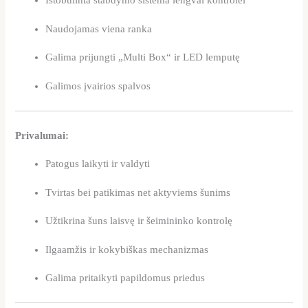
Ištobulinta stabdymo sistema lengvai kontrolei
Naudojamas viena ranka
Galima prijungti „Multi Box“ ir LED lemputę
Galimos įvairios spalvos
Privalumai:
Patogus laikyti ir valdyti
Tvirtas bei patikimas net aktyviems šunims
Užtikrina šuns laisvę ir šeimininko kontrolę
Ilgaamžis ir kokybiškas mechanizmas
Galima pritaikyti papildomus priedus