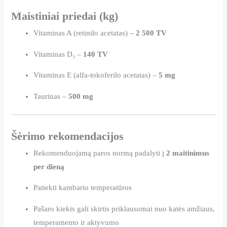
Maistiniai priedai (kg)
Vitaminas A (retinilo acetatas) –
2 500 TV
Vitaminas D₃ –
140 TV
Vitaminas E (alfa-tokoferilo acetatas) –
5 mg
Taurinas –
500 mg
Šėrimo rekomendacijos
Rekomenduojamą paros normą padalyti į
2 maitinimus
per dieną
Patiekti kambario temperatūros
Pašaro kiekis gali skirtis priklausomai nuo katės amžiaus,
temperamento ir aktyvumo