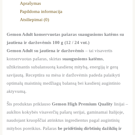
Aprašymas
Papildoma informacija
Atsiliepimai (0)
Gemon Adult konservuotas pašaras suaugusioms katėms su
jautiena ir daržovėmis 100 g (12 / 24 vnt.)
Gemon Adult su jautiena ir daržovėmis
– tai visavertis
konservuotas pašaras, skirtas
suaugusioms katėms
,
užtikrinantis subalansuotą kasdienę mitybą, energiją ir gerą
savijautą. Receptūra su mėsa ir daržovėmis padeda palaikyti
optimalų maistinių medžiagų balansą bei kasdienį augintinio
aktyvumą.
Šis produktas priklauso
Gemon
High Premium Quality
linijai –
aukštos kokybės visaverčių pašarų serijai, gaminamai Italijoje,
naudojant kruopščiai atrinktus ingredientus pagal augintinių
mitybos poreikius. Pašaras
be pridėtinių dirbtinių dažiklių ir