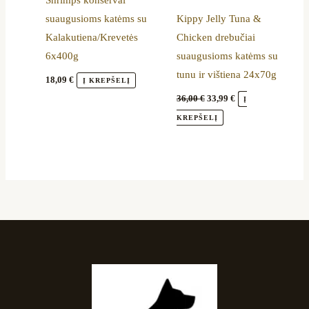
Shrimps konservai
suaugusioms katėms su
Kippy Jelly Tuna &
Kalakutiena/Krevetės
Chicken drebučiai
6x400g
suaugusioms katėms su
tunu ir vištiena 24x70g
18,09
€
Į KREPŠELĮ
36,00
€
33,99
€
Į
KREPŠELĮ