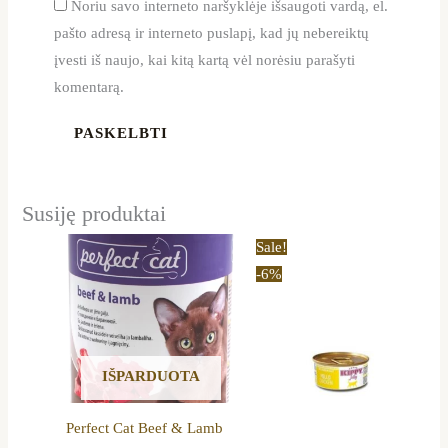
Noriu savo interneto naršyklėje išsaugoti vardą, el.
pašto adresą ir interneto puslapį, kad jų nebereiktų
įvesti iš naujo, kai kitą kartą vėl norėsiu parašyti
komentarą.
Susiję produktai
Original
Current
Sale!
price
price
-6%
was:
is:
36,00 €.
33,99 €.
IŠPARDUOTA
Perfect Cat Beef & Lamb