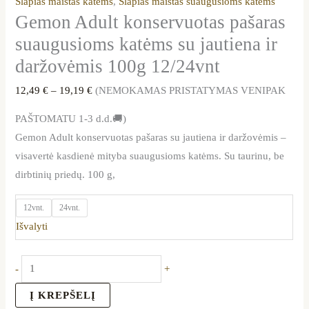
Šlapias maistas katėms
,
Šlapias maistas suaugusioms katėms
Gemon Adult konservuotas pašaras
suaugusioms katėms su jautiena ir
daržovėmis 100g 12/24vnt
12,49
€
–
19,19
€
(NEMOKAMAS PRISTATYMAS VENIPAK
PAŠTOMATU 1-3 d.d.🚚)
Gemon Adult konservuotas pašaras su jautiena ir daržovėmis –
visavertė kasdienė mityba suaugusioms katėms. Su taurinu, be
dirbtinių priedų. 100 g,
12vnt.
24vnt.
Išvalyti
-
+
Į KREPŠELĮ