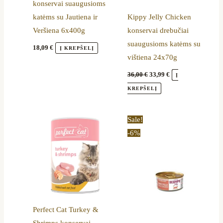
konservai suaugusioms
katėms su Jautiena ir
Kippy Jelly Chicken
Veršiena 6x400g
konservai drebučiai
suaugusioms katėms su
18,09
€
Į KREPŠELĮ
vištiena 24x70g
36,00
€
33,99
€
Į
KREPŠELĮ
Original
Current
Sale!
price
price
-6%
was:
is:
36,00 €.
33,99 €.
Perfect Cat Turkey &