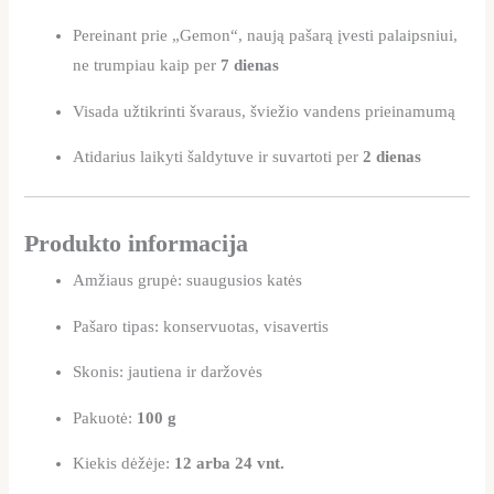
Pereinant prie „Gemon“, naują pašarą įvesti palaipsniui,
ne trumpiau kaip per
7 dienas
Visada užtikrinti švaraus, šviežio vandens prieinamumą
Atidarius laikyti šaldytuve ir suvartoti per
2 dienas
Produkto informacija
Amžiaus grupė: suaugusios katės
Pašaro tipas: konservuotas, visavertis
Skonis: jautiena ir daržovės
Pakuotė:
100 g
Kiekis dėžėje:
12 arba 24 vnt.