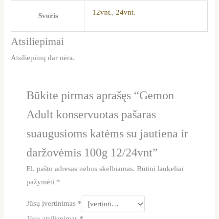
12vnt.
,
24vnt.
Svoris
Atsiliepimai
Atsiliepimų dar nėra.
Būkite pirmas aprašęs “Gemon
Adult konservuotas pašaras
suaugusioms katėms su jautiena ir
daržovėmis 100g 12/24vnt”
El. pašto adresas nebus skelbiamas.
Būtini laukeliai
pažymėti
*
Jūsų įvertinimas
*
Jūsų atsiliepimas
*