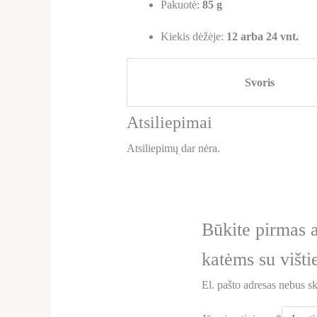
Pakuotė:
85 g
Kiekis dėžėje:
12 arba 24 vnt.
Svoris
Atsiliepimai
Atsiliepimų dar nėra.
Būkite pirmas 
katėms su višti
El. pašto adresas nebus s