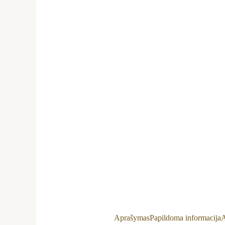
Aprašymas
Papildoma informacija
A