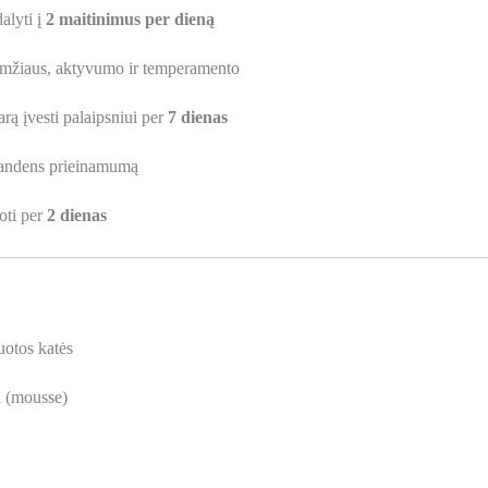
lyti į
2 maitinimus per dieną
 amžiaus, aktyvumo ir temperamento
rą įvesti palaipsniui per
7 dienas
 vandens prieinamumą
toti per
2 dienas
uotos katės
i (mousse)