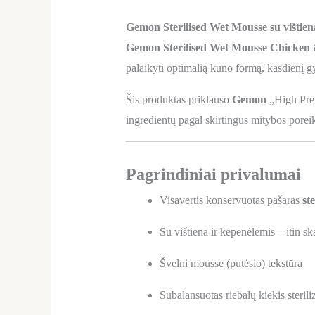
Gemon Sterilised Wet Mousse su vištiena 
Gemon Sterilised Wet Mousse Chicken 
palaikyti optimalią kūno formą, kasdienį gy
Šis produktas priklauso
Gemon
„High Prem
ingredientų pagal skirtingus mitybos porei
Pagrindiniai privalumai
Visavertis konservuotas pašaras
st
Su vištiena ir kepenėlėmis – itin s
Švelni mousse (putėsio) tekstūra
Subalansuotas riebalų kiekis steri