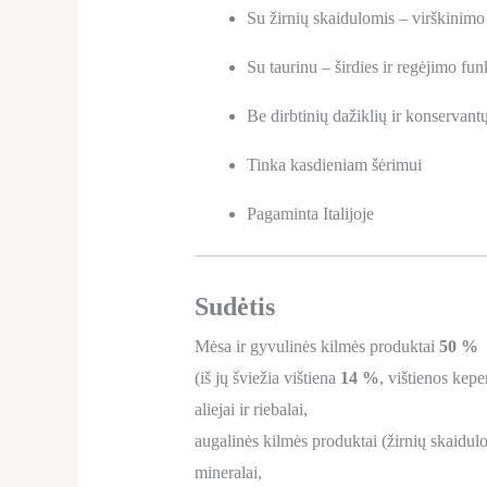
Su žirnių skaidulomis – virškinim
Su taurinu – širdies ir regėjimo fu
Be dirbtinių dažiklių ir konservant
Tinka kasdieniam šėrimui
Pagaminta Italijoje
Sudėtis
Mėsa ir gyvulinės kilmės produktai
50 %
(iš jų šviežia vištiena
14 %
, vištienos kep
aliejai ir riebalai,
augalinės kilmės produktai (žirnių skaidul
mineralai,