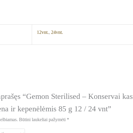
12vnt.
,
24vnt.
aprašęs “Gemon Sterilised – Konservai ka
ena ir kepenėlėmis 85 g 12 / 24 vnt”
kelbiamas.
Būtini laukeliai pažymėti
*