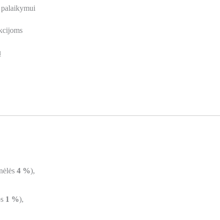
o palaikymui
nkcijoms
ų
enėlės
4 %
),
os
1 %
),