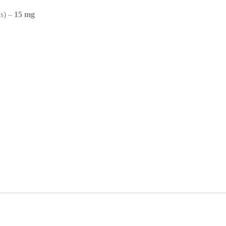
as) –
15 mg