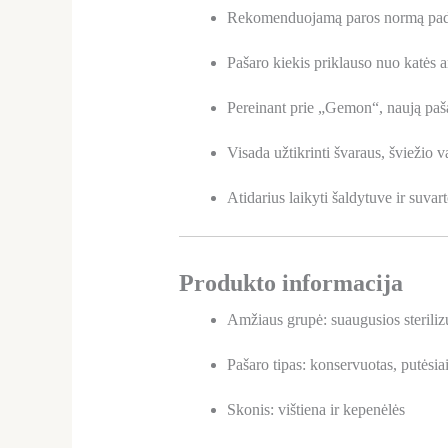
Rekomenduojamą paros normą pada
Pašaro kiekis priklauso nuo katės
Pereinant prie „Gemon“, naują paša
Visada užtikrinti švaraus, šviežio
Atidarius laikyti šaldytuve ir suvar
Produkto informacija
Amžiaus grupė: suaugusios steriliz
Pašaro tipas: konservuotas, putėsia
Skonis: vištiena ir kepenėlės