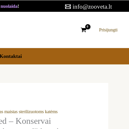
12,99 €
info@zooveta.lt
€ nuolaida
!
through
20,19 €
Prisijungti
Kontaktai
as maistas sterilizuotoms katėms
ed – Konservai