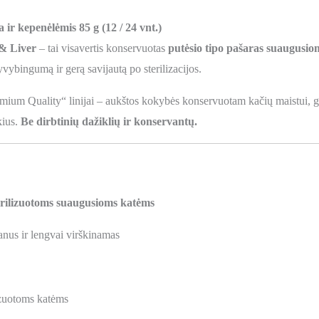
ir kepenėlėmis 85 g (12 / 24 vnt.)
& Liver
– tai visavertis konservuotas
putėsio tipo pašaras suaugusio
vybingumą ir gerą savijautą po sterilizacijos.
ium Quality“ linijai – aukštos kokybės konservuotam kačių maistui, g
kius.
Be dirbtinių dažiklių ir konservantų.
erilizuotoms suaugusioms katėms
kanus ir lengvai virškinamas
lizuotoms katėms