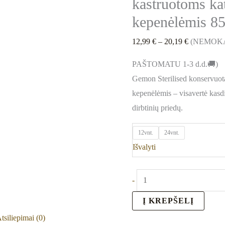
kastruotoms kat
/
24
kepenėlėmis 85
vnt
12,99
€
–
20,19
€
(NEMOK
PAŠTOMATU 1-3 d.d.🚚)
Gemon Sterilised konservuotas
kepenėlėmis – visavertė kasd
dirbtinių priedų.
12vnt.
24vnt.
Išvalyti
-
Į KREPŠELĮ
tsiliepimai (0)