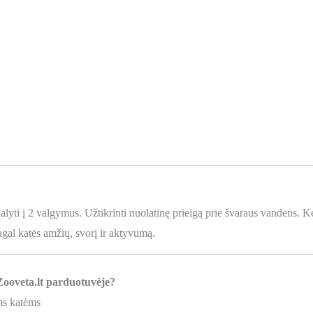
 į 2 valgymus. Užtikrinti nuolatinę prieigą prie švaraus vandens. Keič
pagal katės amžių, svorį ir aktyvumą.
Zooveta.lt parduotuvėje?
ms katėms