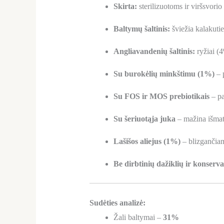
Skirta:
sterilizuotoms ir viršsvori
Baltymų šaltinis:
šviežia kalakutie
Angliavandenių šaltinis:
ryžiai (4
Su burokėlių minkštimu (1%)
– p
Su FOS ir MOS prebiotikais
– pa
Su šeriuotąja juka
– mažina išmat
Lašišos aliejus (1%)
– blizgančiam 
Be dirbtinių dažiklių ir konserva
Sudėties analizė:
Žali baltymai –
31%