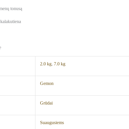
aumenų tonusą
 kalakutiena
e
2.0 kg
,
7.0 kg
Gemon
Grūdai
Suaugusiems