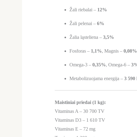
Žali riebalai –
12%
Žali pelenai –
6%
Žalia ląsteliena –
3,5%
Fosforas –
1,1%
, Magnis –
0,08%
Omega-3 –
0,35%
, Omega-6 –
3
Metabolizuojama energija –
3 590 
Maistiniai priedai (1 kg):
Vitaminas A – 30 700 TV
Vitaminas D3 – 1 610 TV
Vitaminas E – 72 mg