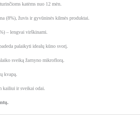
o turinčioms katėms nuo 12 mėn.
na (8%), žuvis ir gyvūninės kilmės produktai.
%) – lengvai virškinami.
adeda palaikyti idealų kūno svorį.
laiko sveiką žarnyno mikroflorą.
ų kvapą.
kailiui ir sveikai odai.
ntų.