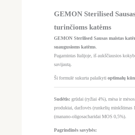
GEMON Sterilised Sausas m
turinčioms katėms
GEMON Sterilised Sausas maistas katėms
suaugusioms katėms
.
Pagamintas Italijoje, iš aukščiausios koky
savijautą.
Ši formulė sukurta palaikyti
optimalų kūn
Sudėtis:
grūdai (ryžiai 4%), mėsa ir mėsos 
produktai, daržovės (runkelių minkštimas 1
(manano-oligosacharidai MOS 0,5%).
Pagrindinės savybės: