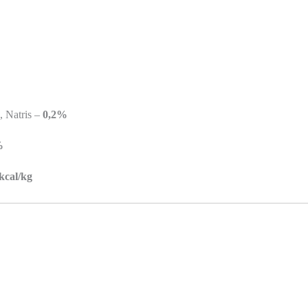
, Natris –
0,2%
%
kcal/kg