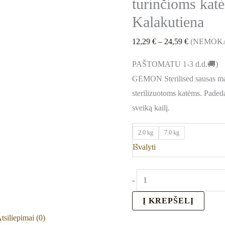
turinčioms kat
Kalakutiena
12,29
€
–
24,59
€
(NEMOK
PAŠTOMATU 1-3 d.d.🚚)
GEMON Sterilised sausas mais
sterilizuotoms katėms. Padeda 
sveiką kailį.
2.0 kg
7.0 kg
Išvalyti
-
Į KREPŠELĮ
tsiliepimai (0)