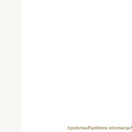
Aprašymas
Papildoma informacija
A