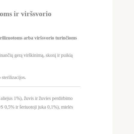
oms ir viršsvorio
erilizuotoms arba viršsvorio turinčioms
rinančių gerą virškinimą, skonį ir puikią
sterilizacijos.
 aliejus 1%), žuvis ir žuvies perdirbimo
S 0,5% ir šeriuotoji juka 0,1%), mielės