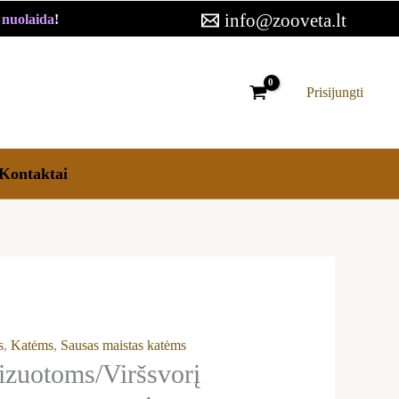
12,29 €
info@zooveta.lt
€ nuolaida
!
through
24,59 €
Prisijungti
Kontaktai
s
,
Katėms
,
Sausas maistas katėms
zuotoms/Viršsvorį