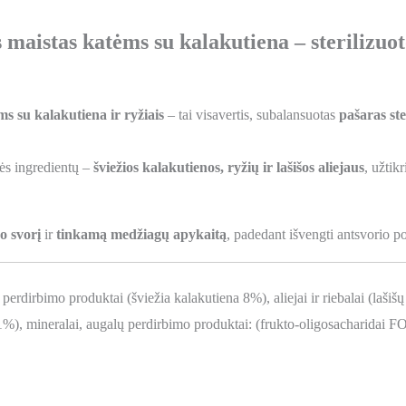
aistas katėms su kalakutiena – sterilizuot
 su kalakutiena ir ryžiais
– tai visavertis, subalansuotas
pašaras st
bės ingredientų –
šviežios kalakutienos, ryžių ir lašišos aliejaus
, užtik
o svorį
ir
tinkamą medžiagų apykaitą
, padedant išvengti antsvorio po 
perdirbimo produktai (šviežia kalakutiena 8%), aliejai ir riebalai (lašišų
%), mineralai, augalų perdirbimo produktai: (frukto-oligosacharidai FO