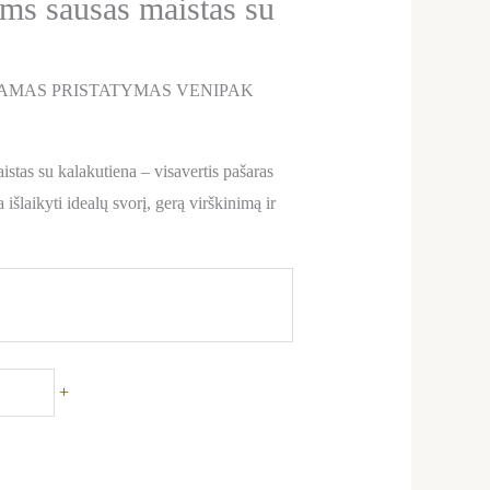
ėms sausas maistas su
AMAS PRISTATYMAS VENIPAK
tas su kalakutiena – visavertis pašaras
išlaikyti idealų svorį, gerą virškinimą ir
+