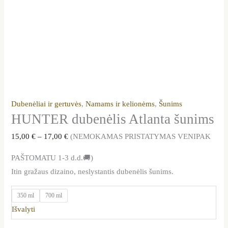
Dubenėliai ir gertuvės
,
Namams ir kelionėms
,
Šunims
HUNTER dubenėlis Atlanta šunims
15,00
€
–
17,00
€
(NEMOKAMAS PRISTATYMAS VENIPAK
PAŠTOMATU 1-3 d.d.🚚)
Itin gražaus dizaino, neslystantis dubenėlis šunims.
350 ml
700 ml
Išvalyti