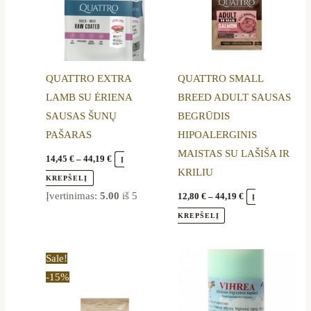
The
The
options
options
may
may
be
be
QUATTRO EXTRA
QUATTRO SMALL
chosen
chosen
LAMB SU ĖRIENA
BREED ADULT SAUSAS
on
on
SAUSAS ŠUNŲ
BEGRŪDIS
the
the
PAŠARAS
HIPOALERGINIS
product
product
MAISTAS SU LAŠIŠA IR
page
page
14,45
€
–
44,19
€
Į
KRILIU
KREPŠELĮ
Įvertinimas:
5.00
iš 5
12,80
€
–
44,19
€
Į
KREPŠELĮ
Price
This
Sale!
range:
product
-15%
13,90 €
through
has
44,20 €