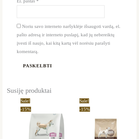
El. paštas
*
Noriu savo interneto naršyklėje išsaugoti vardą, el.
pašto adresą ir interneto puslapį, kad jų nebereiktų
įvesti iš naujo, kai kitą kartą vėl norėsiu parašyti
komentarą.
Susiję produktai
Price
Price
This
This
Sale!
Sale!
range:
range:
product
product
-15%
-15%
14,45 €
12,80 €
through
through
has
has
44,19 €
44,19 €
multiple
multiple
variants.
variants.