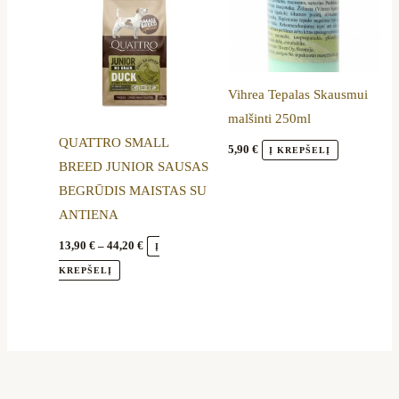
multiple
variants.
The
options
Vihrea Tepalas Skausmui
may
malšinti 250ml
be
QUATTRO SMALL
chosen
5,90
€
Į KREPŠELĮ
BREED JUNIOR SAUSAS
on
BEGRŪDIS MAISTAS SU
the
ANTIENA
product
page
13,90
€
–
44,20
€
Į
KREPŠELĮ