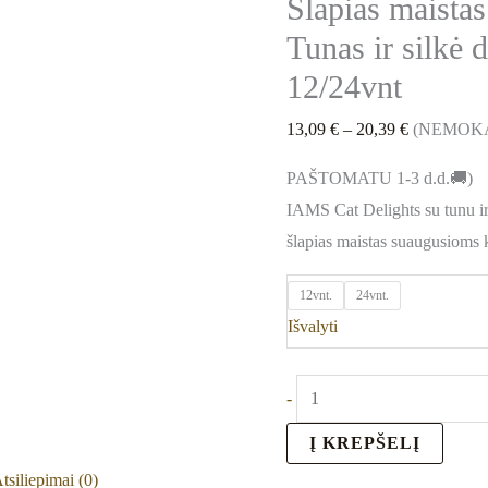
Šlapias maista
drebučiuose
85
Tunas ir silkė 
g
12/24vnt
12/24vnt
13,09
€
–
20,39
€
(NEMOK
PAŠTOMATU 1-3 d.d.🚚)
IAMS Cat Delights su tunu ir
šlapias maistas suaugusioms k
12vnt.
24vnt.
Išvalyti
-
Į KREPŠELĮ
tsiliepimai (0)