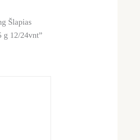
g Šlapias
5 g 12/24vnt”