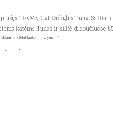
aprašęs “IAMS Cat Delights Tuna & Herrin
sioms katėms Tunas ir silkė drebučiuose 8
kelbiamas.
Būtini laukeliai pažymėti
*