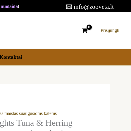
13,09 €
info@zooveta.lt
€ nuolaida
!
through
20,39 €
Prisijungti
Kontaktai
as maistas suaugusioms katėms
ghts Tuna & Herring