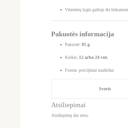
Vitaminų lygis galioja iki tinkamu
Pakuotės informacija
Pakuotė:
85 g
Kiekis:
12 arba 24 vnt.
Forma: porcijiniai maišeliai
Svoris
Atsiliepimai
Atsiliepimų dar nėra.