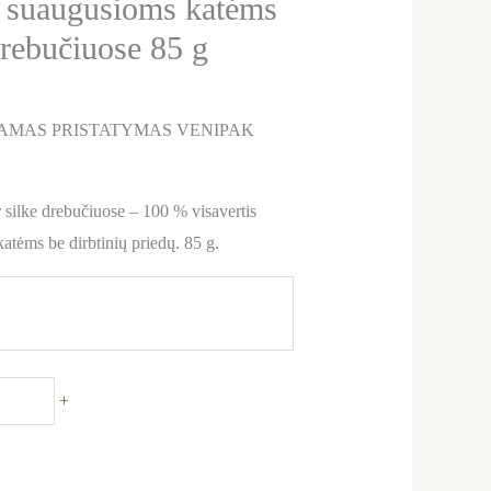
s suaugusioms katėms
drebučiuose 85 g
AMAS PRISTATYMAS VENIPAK
 silke drebučiuose – 100 % visavertis
atėms be dirbtinių priedų. 85 g.
+