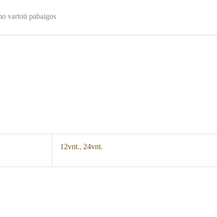
mo vartoti pabaigos
12vnt.
,
24vnt.