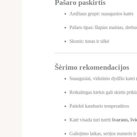
Pašaro paskirtis
Amžiaus grupė: suaugusios katės
Pašaro tipas: šlapias maistas, dreb
Skonis: tunas ir silkė
Šėrimo rekomendacijos
Suaugusiai, vidutinio dydžio katei 
Reikalingas kiekis gali skirtis pr
Patiekti kambario temperatūros
Katė visada turi turėti
švaraus, švi
Galiojimo laikas, serijos numeris ir