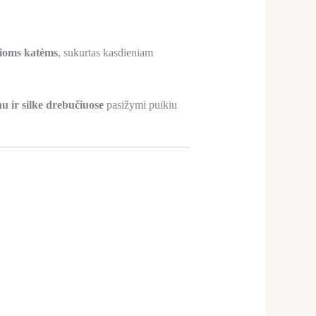
usioms katėms
, sukurtas kasdieniam
u ir silke drebučiuose
pasižymi puikiu