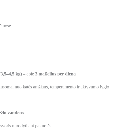
učiuose
(
3,5–4,5 kg
) – apie
3 maišelius per dieną
iklausomai nuo katės amžiaus, temperamento ir aktyvumo lygio
ežio vandens
 svoris nurodyti ant pakuotės