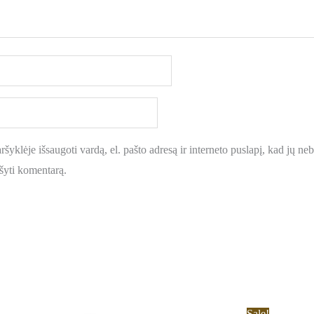
šyklėje išsaugoti vardą, el. pašto adresą ir interneto puslapį, kad jų nebe
ašyti komentarą.
Original
Current
Sale!