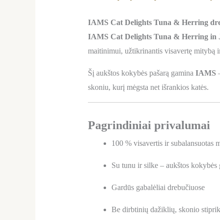
IAMS Cat Delights Tuna & Herring dre
IAMS Cat Delights Tuna & Herring in J
maitinimui, užtikrinantis visavertę mitybą i
Šį aukštos kokybės pašarą gamina
IAMS
–
skoniu, kurį mėgsta net išrankios katės.
Pagrindiniai privalumai
100 % visavertis ir subalansuotas
Su tunu ir silke – aukštos kokybės
Gardūs gabalėliai drebučiuose
Be dirbtinių dažiklių, skonio stipri