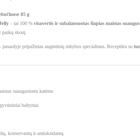
bučiuose 85 g
elly
– tai 100 %
visavertis ir subalansuotas šlapias maistas suaug
r puikų skonį.
 pasaulyje pripažintas augintinių mitybos specialistas. Receptūra su
tun
 maistas suaugusioms katėms
 gyvūniniai baltymai
klių, konservantų ir antioksidantų