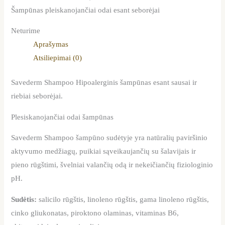
Šampūnas pleiskanojančiai odai esant seborėjai
Neturime
Aprašymas
Atsiliepimai (0)
Savederm Shampoo Hipoalerginis šampūnas esant sausai ir
riebiai seborėjai.
Plesiskanojančiai odai šampūnas
Savederm Shampoo šampūno sudėtyje yra natūralių paviršinio
aktyvumo medžiagų, puikiai sąveikaujančių su šalavijais ir
pieno rūgštimi, švelniai valančių odą ir nekeičiančių fiziologinio
pH.
Sudėtis:
salicilo rūgštis, linoleno rūgštis, gama linoleno rūgštis,
cinko gliukonatas, piroktono olaminas, vitaminas B6,