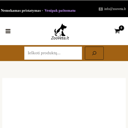
Paieška
Pereiti
info@zooveta.lt
Nemokamas pristatymas -
Venipak paštomatu
prie
turinio