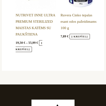
The
options
NUTRIVET INNE ULTRA
Ruvera Cinko tepalas
may
PREMIUM STERILIZED
esant odos pažeidimams
be
MAISTAS KATĖMS SU
100 g
chosen
PAUKŠTIENA
on
7,89
€
Į KREPŠELĮ
the
19,50
€
–
55,99
€
Į
product
KREPŠELĮ
page