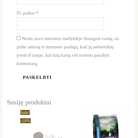
El. paštas
*
Noriu savo interneto naršyklėje išsaugoti vardą, el.
pašto adresą ir interneto puslapį, kad jų nebereiktų
įvesti iš naujo, kai kitą kartą vėl norėsiu parašyti
komentarą.
Susiję produktai
Original
Current
Sale!
price
price
-10%
was:
is:
29,79 €.
26,90 €.