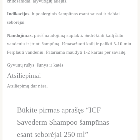
chitosanidai, alyvuogių aliejus.
Indikacijos
: hipoalerginis šampūnas esant sausai ir riebiai
seborėjai.
Naudojimas
: prieš naudojimą suplakti. Sudrėkinti kailį šiltu
vandeniu ir įtrinti šampūną. Išmasažuoti kailį ir palikti 5-10 min.
Perplauti vandeniu. Patariama maudyti 1-2 kartus per savaitę.
Gyvūnų rūšys: šunys ir katės
Atsiliepimai
Atsiliepimų dar nėra.
Būkite pirmas aprašęs “ICF
Savederm Shampoo šampūnas
esant seborėjai 250 ml”