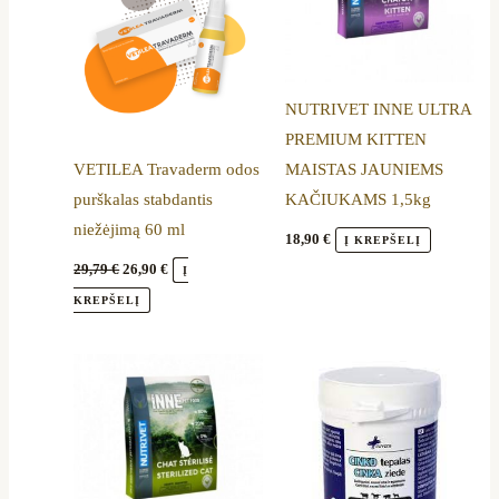
NUTRIVET INNE ULTRA
PREMIUM KITTEN
VETILEA Travaderm odos
MAISTAS JAUNIEMS
purškalas stabdantis
KAČIUKAMS 1,5kg
niežėjimą 60 ml
18,90
€
Į KREPŠELĮ
29,79
€
26,90
€
Į
KREPŠELĮ
Price
This
range:
product
19,50 €
through
has
55,99 €
multiple
variants.