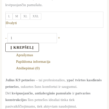
kvėpuojančiu pamušalu.
L
M
XL
XXL
Išvalyti
-
+
Į KREPŠELĮ
Aprašymas
Papildoma informacija
Atsiliepimai (0)
Julius K9 petnešos
– tai profesionalios,
ypač tvirtos kasdienės
petnešos
, sukurtos šuns komfortui ir saugumui.
Dėl
kvėpuojančio, antialerginio pamušalo
ir
patvarios
konstrukcijos
šios petnešos idealiai tinka tiek
pasivaikščiojimams, tiek aktyviam naudojimui.