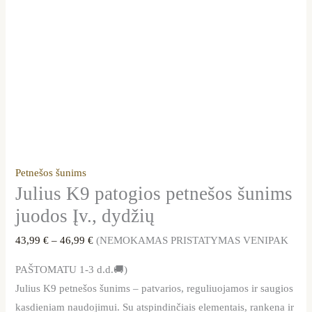
Petnešos šunims
Julius K9 patogios petnešos šunims
juodos Įv., dydžių
43,99
€
–
46,99
€
(NEMOKAMAS PRISTATYMAS VENIPAK
PAŠTOMATU 1-3 d.d.🚚)
Julius K9 petnešos šunims – patvarios, reguliuojamos ir saugios
kasdieniam naudojimui. Su atspindinčiais elementais, rankena ir