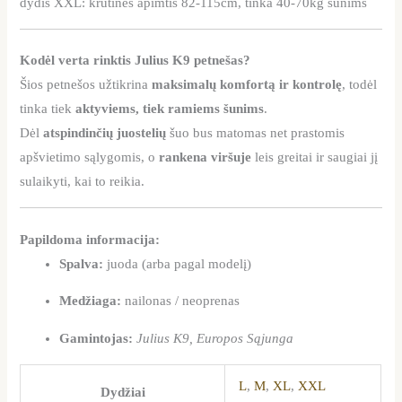
dydis XXL: krūtinės apimtis 82-115cm, tinka 40-70kg šunims
Kodėl verta rinktis Julius K9 petnešas?
Šios petnešos užtikrina
maksimalų komfortą ir kontrolę
, todėl
tinka tiek
aktyviems, tiek ramiems šunims
.
Dėl
atspindinčių juostelių
šuo bus matomas net prastomis
apšvietimo sąlygomis, o
rankena viršuje
leis greitai ir saugiai jį
sulaikyti, kai to reikia.
Papildoma informacija:
Spalva:
juoda (arba pagal modelį)
Medžiaga:
nailonas / neoprenas
Gamintojas:
Julius K9, Europos Sąjunga
L
,
M
,
XL
,
XXL
Dydžiai