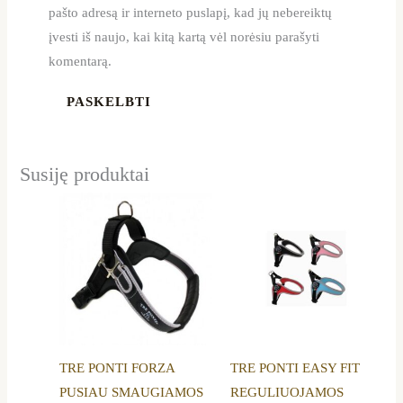
pašto adresą ir interneto puslapį, kad jų nebereiktų
įvesti iš naujo, kai kitą kartą vėl norėsiu parašyti
komentarą.
Susiję produktai
Price
This
This
range:
product
product
22,99 €
through
has
has
23,99 €
multiple
multiple
variants.
variants.
The
The
options
options
TRE PONTI FORZA
TRE PONTI EASY FIT
may
may
PUSIAU SMAUGIAMOS
REGULIUOJAMOS
be
be