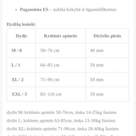
Pagaminta ES
– aukšta kokybė ir ilgaamžiškumas
Dydžių lentelė:
Dydis
Krūtinės apimtis
Dirželio plotis
M / 0
58–76 cm
40 mm
L / 1
66–85 cm
50 mm
XL / 2
71–96 cm
50 mm
XXL / 3
82–116 cm
50 mm
dydis M: krūtinės apimtis 58-76cm, tinka 14-25kg šunims
dydis L: krūtinės apimtis 63-85cm, tinka 23-30kg šunims
dydis XL: krūtinės apimtis 71-96cm, tinka 28-40kg šunims