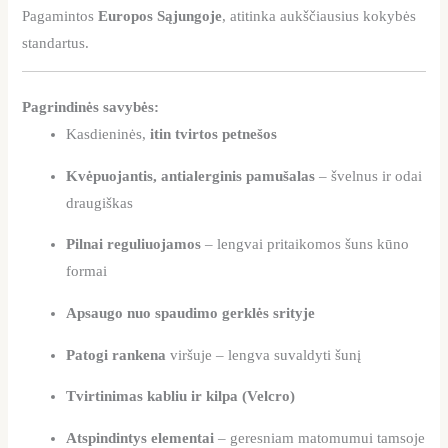
Pagamintos
Europos Sąjungoje
, atitinka aukščiausius kokybės
standartus.
Pagrindinės savybės:
Kasdieninės,
itin tvirtos petnešos
Kvėpuojantis, antialerginis pamušalas
– švelnus ir odai
draugiškas
Pilnai reguliuojamos
– lengvai pritaikomos šuns kūno
formai
Apsaugo nuo spaudimo gerklės srityje
Patogi rankena
viršuje – lengva suvaldyti šunį
Tvirtinimas kabliu ir kilpa (Velcro)
Atspindintys elementai
– geresniam matomumui tamsoje