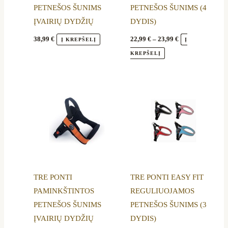
PETNEŠOS ŠUNIMS
PETNEŠOS ŠUNIMS (4
chosen
chosen
ĮVAIRIŲ DYDŽIŲ
DYDIS)
on
on
the
the
38,99
€
22,99
€
–
23,99
€
Į KREPŠELĮ
Į
product
product
KREPŠELĮ
page
page
Price
Price
This
This
range:
range:
product
product
34,89 €
20,99 €
through
through
has
has
35,89 €
22,79 €
multiple
multiple
variants.
variants.
The
The
options
options
TRE PONTI
TRE PONTI EASY FIT
may
may
PAMINKŠTINTOS
REGULIUOJAMOS
be
be
PETNEŠOS ŠUNIMS
PETNEŠOS ŠUNIMS (3
chosen
chosen
ĮVAIRIŲ DYDŽIŲ
DYDIS)
on
on