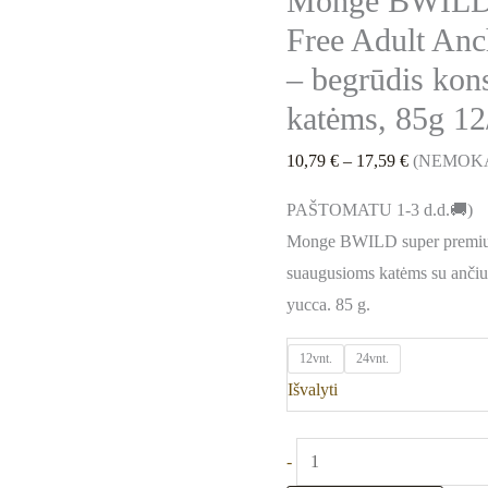
Monge BWILD 
pašaras
Free Adult Anc
katėms,
85g
– begrūdis kon
12/24vnt
katėms, 85g 12
10,79
€
–
17,59
€
(NEMOK
PAŠTOMATU 1-3 d.d.🚚)
Monge BWILD super premium
suaugusioms katėms su ančiuv
yucca. 85 g.
12vnt.
24vnt.
Išvalyti
-