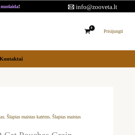
through
info@zooveta.lt
€ nuolaida
!
17,59 €
Prisijungti
Kontaktai
tas
,
Šlapias maistas katėms
,
Šlapias maistas