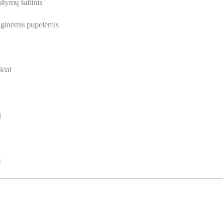
ltymų šaltinis
aginėmis pupelėmis
klai
ų
g