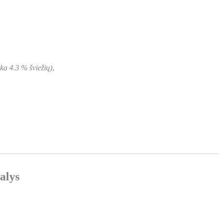
nka 4.3 % šviežių)
,
alys