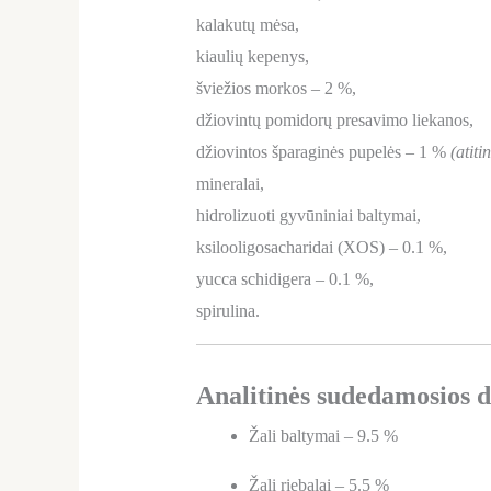
kalakutų mėsa,
kiaulių kepenys,
šviežios morkos – 2 %,
džiovintų pomidorų presavimo liekanos,
džiovintos šparaginės pupelės – 1 %
(atiti
mineralai,
hidrolizuoti gyvūniniai baltymai,
ksilooligosacharidai (XOS) – 0.1 %,
yucca schidigera – 0.1 %,
spirulina.
Analitinės sudedamosios d
Žali baltymai – 9.5 %
Žali riebalai – 5.5 %