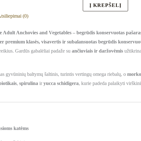
Į KREPŠELĮ
tsiliepimai (0)
ult Anchovies and Vegetables – begrūdis konservuotas pašaras k
er premium klasės, visavertis ir subalansuotas begrūdis konservu
reikius. Gardūs gabalėliai padaže su
ančiuviais ir daržovėmis
užtikrin
as gyvūninių baltymų šaltinis, turintis vertingų omega riebalų, o
morkos
iotikais
,
spirulina
ir
yucca schidigera
, kurie padeda palaikyti virškin
sioms katėms