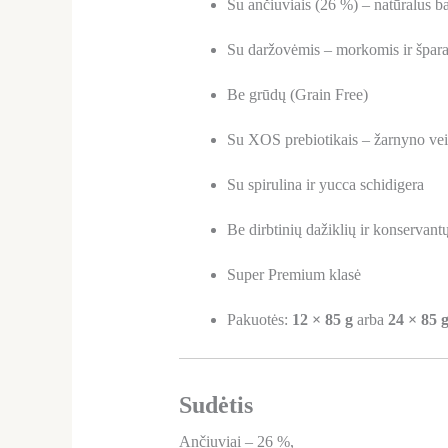
Su ančiuviais (26 %) – natūralus ba
Su daržovėmis – morkomis ir špar
Be grūdų (Grain Free)
Su XOS prebiotikais – žarnyno vei
Su spirulina ir yucca schidigera
Be dirbtinių dažiklių ir konservant
Super Premium klasė
Pakuotės:
12 × 85 g
arba
24 × 85 
Sudėtis
Ančiuviai – 26 %,