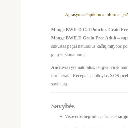
Aprašymas
Papildoma informacija
A
Monge BWILD Cat Pouches Grain Free Ad
Monge BWILD Grain Free Adult
–
sup
sukurtas pagal natūralius kačių mitybos po
gerą virškinamumą.
Ančiuviai
yra natūralus, lengvai virškinam
ir mineralų. Receptas papildytas
XOS preb
savijautą.
Savybės
Visavertis begrūdis pašaras
suaugu