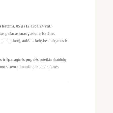
atėms, 85 g (12 arba 24 vnt.)
otas pašaras suaugusioms katėms
,
a puikų skonį, aukštos kokybės baltymus ir
 ir šparaginės pupelės
suteikia skaidulų
imo sistemą, imunitetą ir bendrą katės