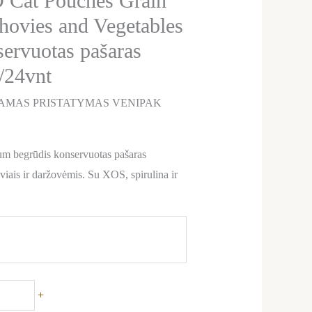
Cat Pouches Grain
hovies and Vegetables
servuotas pašaras
/24vnt
AMAS PRISTATYMAS VENIPAK
 begrūdis konservuotas pašaras
iais ir daržovėmis. Su XOS, spirulina ir
+