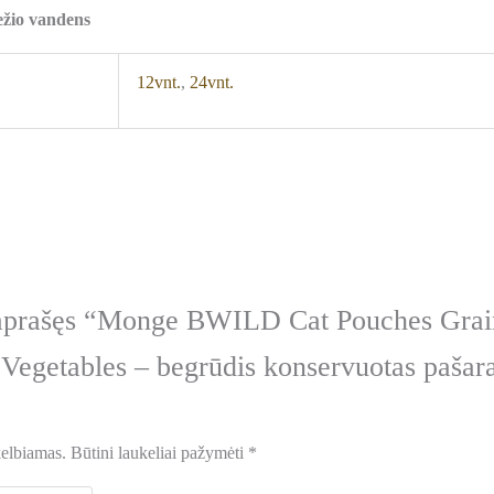
ežio vandens
12vnt.
,
24vnt.
 aprašęs “Monge BWILD Cat Pouches Grai
Vegetables – begrūdis konservuotas pašar
kelbiamas.
Būtini laukeliai pažymėti
*