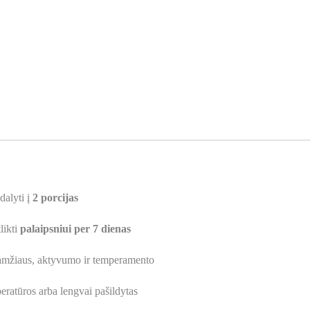
alyti į
2 porcijas
likti
palaipsniui per 7 dienas
 amžiaus, aktyvumo ir temperamento
ratūros arba lengvai pašildytas