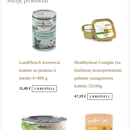
Susiję produktai
LandFleisch konservai
Healthymeat Coniglio (su
katėms su jautiena ir
triušiena) monoproteininis
menke 6×400 g
paštetas suaugusioms
katėms 32x90g
11,49
€
Į KREPŠELĮ
47,19
€
Į KREPŠELĮ