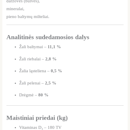
daržovės (bulvės),
mineralai,
pieno baltymų milteliai.
Analitinės sudedamosios dalys
Žali baltymai –
11,1 %
Žali riebalai –
2,8 %
Žalia ląsteliena –
0,5 %
Žali pelenai –
2,5 %
Drėgmė –
80 %
Maistiniai priedai (kg)
Vitaminas D₃ – 180 TV