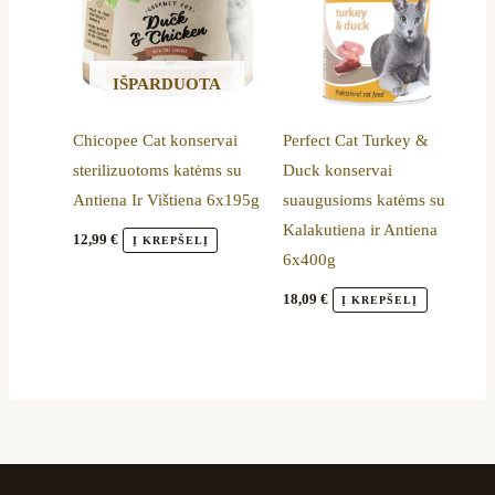
IŠPARDUOTA
Chicopee Cat konservai
Perfect Cat Turkey &
sterilizuotoms katėms su
Duck konservai
Antiena Ir Vištiena 6x195g
suaugusioms katėms su
Kalakutiena ir Antiena
12,99
€
Į KREPŠELĮ
6x400g
18,09
€
Į KREPŠELĮ