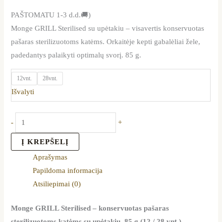
PAŠTOMATU 1-3 d.d.🚚)
Monge GRILL Sterilised su upėtakiu – visavertis konservuotas
pašaras sterilizuotoms katėms. Orkaitėje kepti gabalėliai žele,
padedantys palaikyti optimalų svorį. 85 g.
12vnt.
28vnt.
Išvalyti
-
+
Į KREPŠELĮ
Aprašymas
Papildoma informacija
Atsiliepimai (0)
Monge GRILL Sterilised – konservuotas pašaras
sterilizuotoms katėms su upėtakiu, 85 g (12 / 28 vnt.)