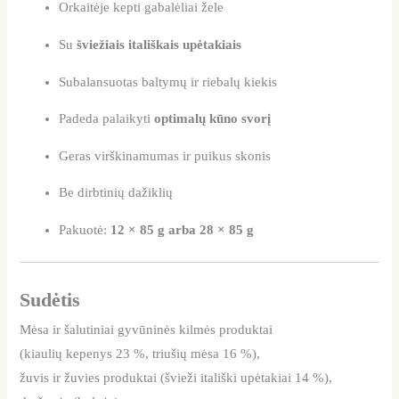
Orkaitėje kepti gabalėliai žele
Su
šviežiais itališkais upėtakiais
Subalansuotas baltymų ir riebalų kiekis
Padeda palaikyti
optimalų kūno svorį
Geras virškinamumas ir puikus skonis
Be dirbtinių dažiklių
Pakuotė:
12 × 85 g arba 28 × 85 g
Sudėtis
Mėsa ir šalutiniai gyvūninės kilmės produktai
(kiaulių kepenys 23 %, triušių mėsa 16 %),
žuvis ir žuvies produktai (švieži itališki upėtakiai 14 %),