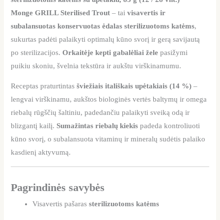
Monge GRILL Sterilised Trout
– tai
visavertis ir
subalansuotas konservuotas ėdalas sterilizuotoms katėms
,
sukurtas padėti palaikyti optimalų kūno svorį ir gerą savijautą
po sterilizacijos.
Orkaitėje kepti gabalėliai žele
pasižymi
puikiu skoniu, švelnia tekstūra ir aukštu virškinamumu.
Receptas praturtintas
šviežiais itališkais upėtakiais (14 %)
–
lengvai virškinamu, aukštos biologinės vertės baltymų ir omega
riebalų rūgščių šaltiniu, padedančiu palaikyti sveiką odą ir
blizgantį kailį.
Sumažintas riebalų kiekis
padeda kontroliuoti
kūno svorį, o subalansuota vitaminų ir mineralų sudėtis palaiko
kasdienį aktyvumą.
Pagrindinės savybės
Visavertis pašaras
sterilizuotoms katėms