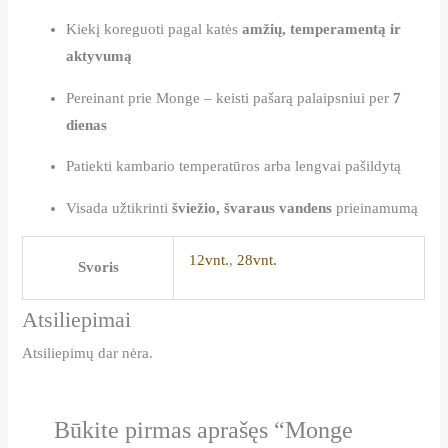
Kiekį koreguoti pagal katės
amžių, temperamentą ir
aktyvumą
Pereinant prie Monge – keisti pašarą palaipsniui per
7
dienas
Patiekti kambario temperatūros arba lengvai pašildytą
Visada užtikrinti
šviežio, švaraus vandens
prieinamumą
12vnt.
,
28vnt.
Svoris
Atsiliepimai
Atsiliepimų dar nėra.
Būkite pirmas aprašęs “Monge