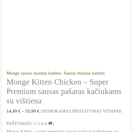
Monge sausas maistas katėms
,
Sausas maistas katėms
Monge Kitten Chicken – Super
Premium sausas pašaras kačiukams
su vištiena
14,49
€
–
55,99
€
(NEMOKAMAS PRISTATYMAS VENIPAK
PAŠTOMATU 1-3 d.d.🚚)
Monge Kitten – super premium sausas pašaras kačiukams su