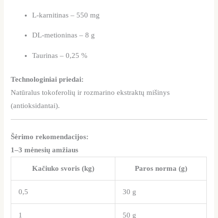
L-karnitinas – 550 mg
DL-metioninas – 8 g
Taurinas – 0,25 %
Technologiniai priedai:
Natūralus tokoferolių ir rozmarino ekstraktų mišinys
(antioksidantai).
Šėrimo rekomendacijos:
1–3 mėnesių amžiaus
Kačiuko svoris (kg)
Paros norma (g)
0,5
30 g
1
50 g