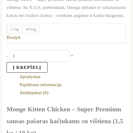
vištiena. Su X.O.S. prebiotikais, Omega riebalais ir subalansuotu
kalcio bei fosforo kiekiu – sveikam augimui ir kailio blizgesiui.
1.5 kg
10.0 kg
Išvalyti
-
+
Į KREPŠELĮ
Aprašymas
Papildoma informacija
Atsiliepimai (0)
Monge Kitten Chicken – Super Premium
sausas pašaras kačiukams su vištiena (1,5
kg / 10 kg)