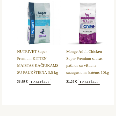
NUTRIVET Super
Monge Adult Chicken –
Premium KITTEN
Super Premium sausas
MAISTAS KAČIUKAMS
pašaras su vištiena
SU PAUKŠTIENA 3,5 kg
suaugusioms katėms 10kg
33,49
€
51,09
€
Į KREPŠELĮ
Į KREPŠELĮ