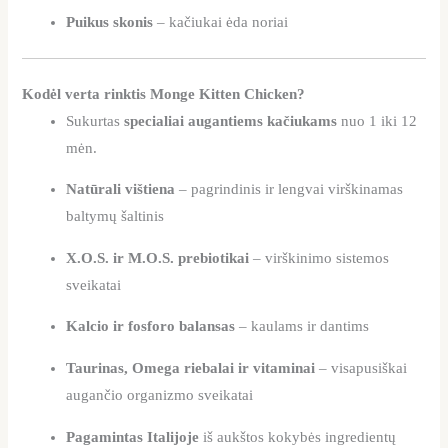
Puikus skonis
– kačiukai ėda noriai
Kodėl verta rinktis Monge Kitten Chicken?
Sukurtas
specialiai augantiems kačiukams
nuo 1 iki 12
mėn.
Natūrali vištiena
– pagrindinis ir lengvai virškinamas
baltymų šaltinis
X.O.S. ir M.O.S. prebiotikai
– virškinimo sistemos
sveikatai
Kalcio ir fosforo balansas
– kaulams ir dantims
Taurinas, Omega riebalai ir vitaminai
– visapusiškai
augančio organizmo sveikatai
Pagamintas Italijoje
iš aukštos kokybės ingredientų