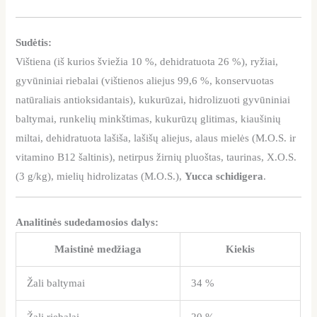
Sudėtis:
Vištiena (iš kurios šviežia 10 %, dehidratuota 26 %), ryžiai,
gyvūniniai riebalai (vištienos aliejus 99,6 %, konservuotas
natūraliais antioksidantais), kukurūzai, hidrolizuoti gyvūniniai
baltymai, runkelių minkštimas, kukurūzų glitimas, kiaušinių
miltai, dehidratuota lašiša, lašišų aliejus, alaus mielės (M.O.S. ir
vitamino B12 šaltinis), netirpus žirnių pluoštas, taurinas, X.O.S.
(3 g/kg), mielių hidrolizatas (M.O.S.),
Yucca schidigera
.
Analitinės sudedamosios dalys:
Maistinė medžiaga
Kiekis
Žali baltymai
34 %
Žali riebalai
20 %