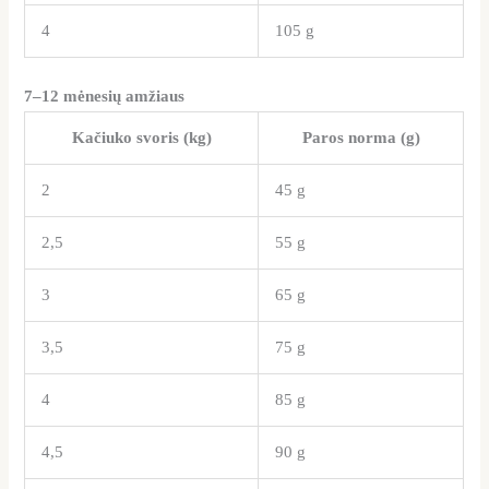
4
105 g
7–12 mėnesių amžiaus
Kačiuko svoris (kg)
Paros norma (g)
2
45 g
2,5
55 g
3
65 g
3,5
75 g
4
85 g
4,5
90 g