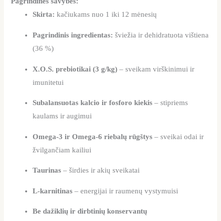
Pagrindinės savybės:
Skirta:
kačiukams nuo 1 iki 12 mėnesių
Pagrindinis ingredientas:
šviežia ir dehidratuota vištiena
(36 %)
X.O.S. prebiotikai (3 g/kg)
– sveikam virškinimui ir
imunitetui
Subalansuotas kalcio ir fosforo kiekis
– stipriems
kaulams ir augimui
Omega-3 ir Omega-6 riebalų rūgštys
– sveikai odai ir
žvilgančiam kailiui
Taurinas
– širdies ir akių sveikatai
L-karnitinas
– energijai ir raumenų vystymuisi
Be dažiklių ir dirbtinių konservantų