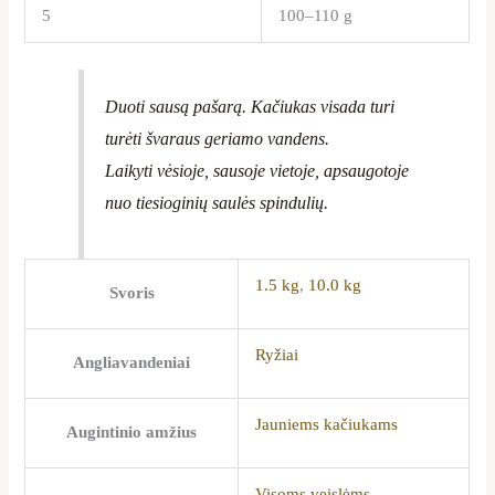
5
100–110 g
Duoti sausą pašarą. Kačiukas visada turi
turėti švaraus geriamo vandens.
Laikyti vėsioje, sausoje vietoje, apsaugotoje
nuo tiesioginių saulės spindulių.
1.5 kg
,
10.0 kg
Svoris
Ryžiai
Angliavandeniai
Jauniems kačiukams
Augintinio amžius
Visoms veislėms