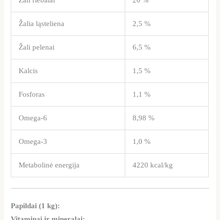
Žalia ląsteliena
2,5 %
Žali pelenai
6,5 %
Kalcis
1,5 %
Fosforas
1,1 %
Omega-6
8,98 %
Omega-3
1,0 %
Metabolinė energija
4220 kcal/kg
Papildai (1 kg):
Vitaminai ir mineralai: