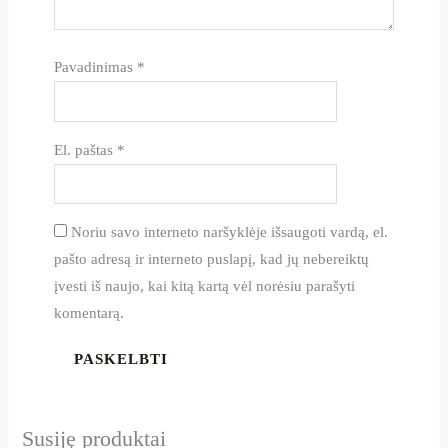
Pavadinimas
*
El. paštas
*
Noriu savo interneto naršyklėje išsaugoti vardą, el.
pašto adresą ir interneto puslapį, kad jų nebereiktų
įvesti iš naujo, kai kitą kartą vėl norėsiu parašyti
komentarą.
Susiję produktai