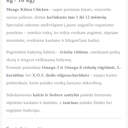
Monge Kitten Chicken
– super premium klasės, visavertis
sausas pašaras, skirtas
kačiukams nuo 1 iki 12 mėnesių
.
Specialiai sukurtas atsižvelgiant į jauno augančio organizmo
poreikius – suteikia viską, ko reikia sveikam augimui, stipriam
imunitetui, sveikiems kaulams ir blizgančiam kailiui.
Pagrindinis baltymų šaltinis –
šviežia vištiena
, suteikianti puikų
skonį ir lengvai virškinamų baltymų.
Formulė praturtinta
Omega-3 ir Omega-6 riebalų rūgštimis
,
L-
karnitinu
, bei
X.O.S. (ksilo-oligosacharidais)
– naujos kartos
prebiotikais, kurie palaiko sveiką žarnyno mikroflorą.
Subalansuotas
kalcio ir fosforo santykis
padeda formuotis
stipriems kaulams ir dantims, o
taurinas
palaiko širdies bei
regėjimo funkcijas.