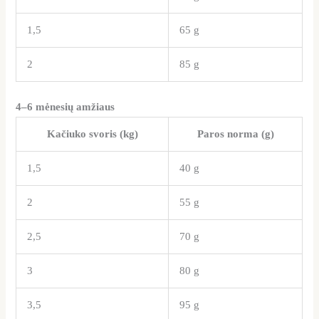
1,5
65 g
2
85 g
4–6 mėnesių amžiaus
Kačiuko svoris (kg)
Paros norma (g)
1,5
40 g
2
55 g
2,5
70 g
3
80 g
3,5
95 g