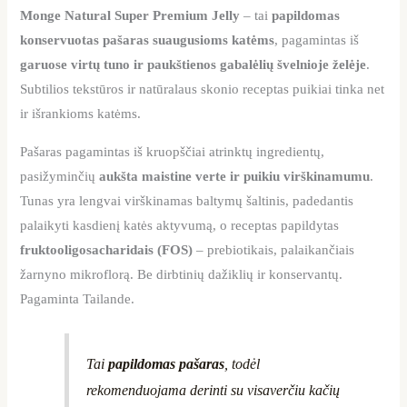
Monge Natural Super Premium Jelly
– tai
papildomas
konservuotas pašaras suaugusioms katėms
, pagamintas iš
garuose virtų tuno ir paukštienos gabalėlių švelnioje želėje
.
Subtilios tekstūros ir natūralaus skonio receptas puikiai tinka net
ir išrankioms katėms.
Pašaras pagamintas iš kruopščiai atrinktų ingredientų,
pasižyminčių
aukšta maistine verte ir puikiu virškinamumu
.
Tunas yra lengvai virškinamas baltymų šaltinis, padedantis
palaikyti kasdienį katės aktyvumą, o receptas papildytas
fruktooligosacharidais (FOS)
– prebiotikais, palaikančiais
žarnyno mikroflorą. Be dirbtinių dažiklių ir konservantų.
Pagaminta Tailande.
Tai
papildomas pašaras
, todėl
rekomenduojama derinti su visaverčiu kačių