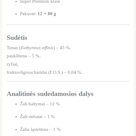
Super Premium klasė
Pakuotė:
12 × 80 g
Sudėtis
Tunas (
Euthynnus affinis
) – 45 %,
paukštiena – 5 %,
ryžiai,
fruktooligosacharidai (F.O.S.) – 0,04 %.
Analitinės sudedamosios dalys
Žali baltymai – 12 %
Žali riebalai – 1 %
Žalia ląsteliena – 1 %