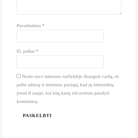
Pavadinimas
*
El. paštas
*
Noriu savo interneto naršyklėje išsaugoti vardą, el.
pašto adresą ir interneto puslapį, kad jų nebereiktų
įvesti iš naujo, kai kitą kartą vėl norėsiu parašyti
komentarą.