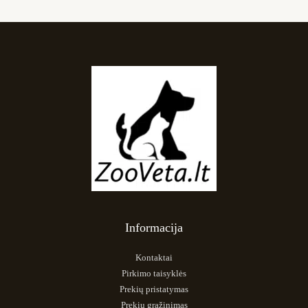
Informacija
Kontaktai
Pirkimo taisyklės
Prekių pristatymas
Prekių grąžinimas