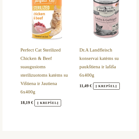
Perfect Cat Sterilized
Dr.A Landfleisch
Chicken & Beef
konservai katėms su
suaugusioms
paukštiena ir lašiša
sterilizuotoms katėms su
6x400g
Vištiena ir Jautiena
11,49
€
Į KREPŠELĮ
6x400g
18,19
€
Į KREPŠELĮ