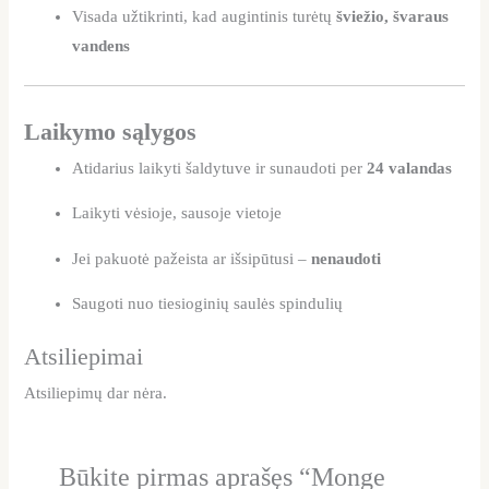
Visada užtikrinti, kad augintinis turėtų
šviežio, švaraus
vandens
Laikymo sąlygos
Atidarius laikyti šaldytuve ir sunaudoti per
24 valandas
Laikyti vėsioje, sausoje vietoje
Jei pakuotė pažeista ar išsipūtusi –
nenaudoti
Saugoti nuo tiesioginių saulės spindulių
Atsiliepimai
Atsiliepimų dar nėra.
Būkite pirmas aprašęs “Monge