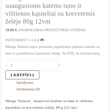
suaugusioms katėms tuno ir
vištienos kąsneliai su krevetėmis
želėje 80g 12vnt
18,89
€
(NEMOKAMAS PRISTATYMAS VENIPAK
PAŠTOMATU 1-3 d.d.🚚)
Monge Natural super premium papildomas pašaras katėms su
tuno ir paukštienos kąsneliais želėje. Su FOS, be konservantų.
-
+
Į KREPŠELĮ
Aprašymas
Atsiliepimai (0)
Monge Natural – konservai katėms su tuno ir vištienos
kąsneliais su krevetėmis želėje, 80 g (12 vnt.)