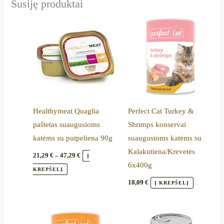
Susiję produktai
Price
This
range:
product
21,29 €
through
has
47,29 €
multiple
variants.
The
options
Healthymeat Quaglia
Perfect Cat Turkey &
may
paštetas suaugusioms
Shrimps konservai
be
katėms su putpeliena 90g
suaugusioms katėms su
chosen
Kalakutiena/Krevetės
on
21,29
€
–
47,29
€
Į
6x400g
the
KREPŠELĮ
product
18,09
€
Į KREPŠELĮ
page