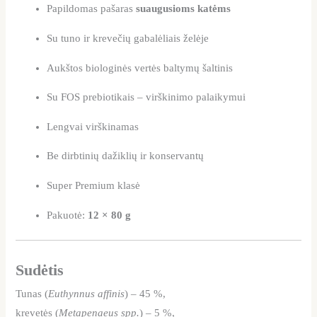
Papildomas pašaras
suaugusioms katėms
Su tuno ir krevečių gabalėliais želėje
Aukštos biologinės vertės baltymų šaltinis
Su FOS prebiotikais – virškinimo palaikymui
Lengvai virškinamas
Be dirbtinių dažiklių ir konservantų
Super Premium klasė
Pakuotė:
12 × 80 g
Sudėtis
Tunas (
Euthynnus affinis
) – 45 %,
krevetės (
Metapenaeus spp.
) – 5 %,