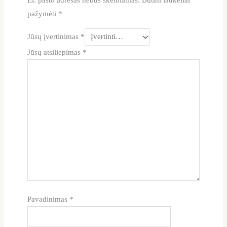
El. pašto adresas nebus skelbiamas.
Būtini laukeliai
pažymėti
*
Jūsų įvertinimas
*
Jūsų atsiliepimas
*
Pavadinimas
*