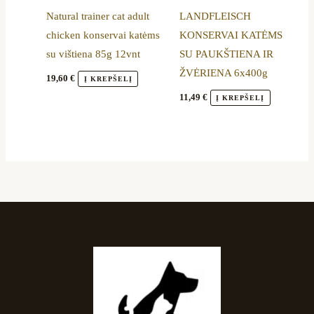
Natural trainer cat adult
LANDFLEISCH
chicken konservai katėms
KONSERVAI KATĖMS
su vištiena 85g 12vnt
SU PAUKŠTIENA IR
ŽVĖRIENA 6x400g
19,60
€
Į KREPŠELĮ
11,49
€
Į KREPŠELĮ