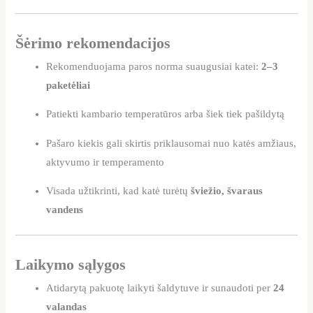
Šėrimo rekomendacijos
Rekomenduojama paros norma suaugusiai katei:
2–3
paketėliai
Patiekti kambario temperatūros arba šiek tiek pašildytą
Pašaro kiekis gali skirtis priklausomai nuo katės amžiaus,
aktyvumo ir temperamento
Visada užtikrinti, kad katė turėtų
šviežio, švaraus
vandens
Laikymo sąlygos
Atidarytą pakuotę laikyti šaldytuve ir sunaudoti per
24
valandas