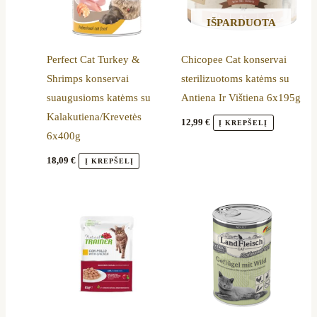
IŠPARDUOTA
Perfect Cat Turkey &
Chicopee Cat konservai
Shrimps konservai
sterilizuotoms katėms su
suaugusioms katėms su
Antiena Ir Vištiena 6x195g
Kalakutiena/Krevetės
12,99
€
Į KREPŠELĮ
6x400g
18,09
€
Į KREPŠELĮ