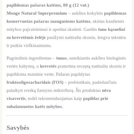
papildomas pašaras katėms, 80 g (12 vnt.)
Monge Natural Superpremium
– aukštos kokybės
papildomas
konservuotas pašaras suaugusioms katėms
, skirtas kasdienės
mitybos paįvairinimui ir apetitui skatinti. Gardūs
tuno kąsneliai
su krevetėmis želėje
pasižymi natūraliu skoniu, lengva tekstūra
ir puikiu virškinamumu.
Pagrindinis ingredientas –
tunas
, suteikiantis aukštos biologinės
vertės baltymų, o
krevetės
praturtina receptą natūraliu skoniu ir
papildoma maistine verte. Pašaras papildytas
fruktooligosacharidais (FOS)
– prebiotikais, padedančiais
palaikyti sveiką žarnyno mikroflorą. Šis produktas
nėra
visavertis
, todėl rekomenduojamas kaip
papildas prie
subalansuotos katės mitybos
.
Savybės