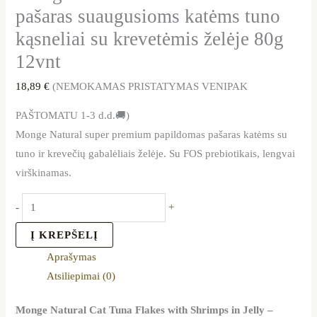
pašaras suaugusioms katėms tuno
kąsneliai su krevetėmis želėje 80g
12vnt
18,89
€
(NEMOKAMAS PRISTATYMAS VENIPAK
PAŠTOMATU 1-3 d.d.🚚)
Monge Natural super premium papildomas pašaras katėms su
tuno ir krevečių gabalėliais želėje. Su FOS prebiotikais, lengvai
virškinamas.
-
+
Į KREPŠELĮ
Aprašymas
Atsiliepimai (0)
Monge Natural Cat Tuna Flakes with Shrimps in Jelly –