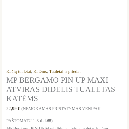
Kačių tualetai
,
Katėms
,
Tualetai ir priedai
MP BERGAMO PIN UP MAXI
ATVIRAS DIDELIS TUALETAS
KATĖMS
22,99
€
(NEMOKAMAS PRISTATYMAS VENIPAK
PAŠTOMATU 1-3 d.d.🚚)
MP Bergamo PIN UP Maxi didelis atviras tualetas katėms.