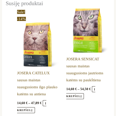
Susiję produktai
Price
Price
This
This
Sale!
range:
range:
product
product
-14%
14,60 €
14,60 €
through
through
has
has
47,89 €
54,50 €
multiple
multiple
variants.
variants.
The
The
options
options
JOSERA SENSICAT
may
may
sausas maistas
be
be
JOSERA CATELUX
suaugusioms jautrioms
chosen
chosen
sausas maistas
katėms su paukštiena
on
on
suaugusioms ilgo plauko
the
the
14,60
€
–
54,50
€
Į
katėms su antiena
product
product
KREPŠELĮ
page
page
14,60
€
–
47,89
€
Į
KREPŠELĮ