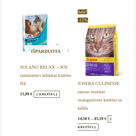
Price
This
Sale!
range:
product
-15%
14,50 €
through
has
45,59 €
multiple
variants.
IŠPARDUOTA
The
options
SOLANO RELAX – SOL
may
raminantys lašiukai katėms
be
N4
JOSERA CULINESSE
chosen
sausas maistas
on
15,99
€
Į KREPŠELĮ
suaugusioms katėms su
the
lašiša
product
page
14,50
€
–
45,59
€
Į
KREPŠELĮ