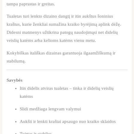
tampa paprastas ir greitas.
Tualetas turi lenkto dizaino dangtį ir itin aukštus šoninius
kraštus, kurie ženkliai sumažina kraiko byrėjimą aplink dėžę.
Didesni matmenys užtikrina patogų naudojimąsi net didelių
veislių katėms arba kelioms katėms vienu metu.
Kokybiškas itališkas dizainas garantuoja ilgaamžiškumą ir
stabilumą.
Savybės
Itin didelis atviras tualetas – tinka ir didelių veislių
katėms
Slidi medžiaga lengvam valymui
Aukšti ir lenkti kraštai apsaugo nuo kraiko sklaidos
Tvirtas ir stabilus