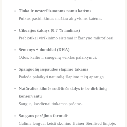
Tinka ir nesterilizuotoms namų katėms
Puikus pasirinkimas mažiau aktyvioms katėms.
Cikorijos šaknys (0.7 % inulinas)
Prebiotikai virškinimo sistemai ir žarnyno mikroflorai.
Sėmenys + dumbliai (DHA)
Odos, kailio ir smegenų veiklos palaikymui.
Spanguolių išspaudos šlapimo takams
Padeda palaikyti natūralią šlapimo takų apsaugą.
Natūralios kilmės sudėtinės dalys ir be dirbtinių
konservantų
Saugus, kasdienai tinkamas pašaras.
Saugaus perėjimo formulė
Galima lengvai keisti skonius Trainer Sterilised linijoje.