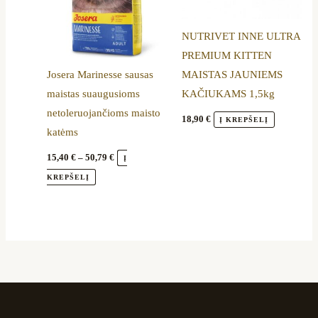
The
options
NUTRIVET INNE ULTRA
may
PREMIUM KITTEN
be
Josera Marinesse sausas
MAISTAS JAUNIEMS
chosen
maistas suaugusioms
KAČIUKAMS 1,5kg
on
netoleruojančioms maisto
the
18,90
€
Į KREPŠELĮ
katėms
product
page
15,40
€
–
50,79
€
Į
KREPŠELĮ