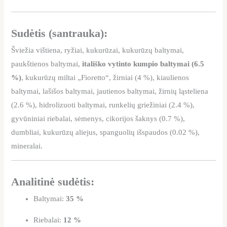
Sudėtis (santrauka):
Šviežia vištiena, ryžiai, kukurūzai, kukurūzų baltymai,
paukštienos baltymai,
itališko vytinto kumpio baltymai (6.5
%)
, kukurūzų miltai „Fioretto“, žirniai (4 %), kiaulienos
baltymai, lašišos baltymai, jautienos baltymai, žirnių ląsteliena
(2.6 %), hidrolizuoti baltymai, runkelių griežiniai (2.4 %),
gyvūniniai riebalai, sėmenys, cikorijos šaknys (0.7 %),
dumbliai, kukurūzų aliejus, spanguolių išspaudos (0.02 %),
mineralai.
Analitinė sudėtis:
Baltymai:
35 %
Riebalai:
12 %