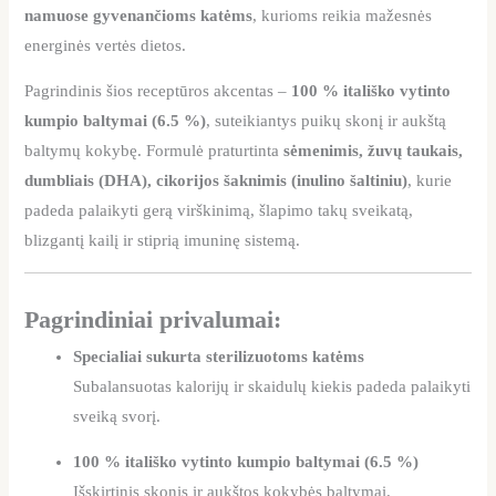
namuose gyvenančioms katėms
, kurioms reikia mažesnės
energinės vertės dietos.
Pagrindinis šios receptūros akcentas –
100 % itališko vytinto
kumpio baltymai (6.5 %)
, suteikiantys puikų skonį ir aukštą
baltymų kokybę. Formulė praturtinta
sėmenimis, žuvų taukais,
dumbliais (DHA), cikorijos šaknimis (inulino šaltiniu)
, kurie
padeda palaikyti gerą virškinimą, šlapimo takų sveikatą,
blizgantį kailį ir stiprią imuninę sistemą.
Pagrindiniai privalumai:
Specialiai sukurta sterilizuotoms katėms
Subalansuotas kalorijų ir skaidulų kiekis padeda palaikyti
sveiką svorį.
100 % itališko vytinto kumpio baltymai (6.5 %)
Išskirtinis skonis ir aukštos kokybės baltymai.