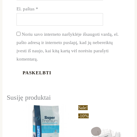
El. paštas
*
Noriu savo interneto naršyklėje išsaugoti vardą, el.
pašto adresą ir interneto puslapį, kad jų nebereiktų
įvesti iš naujo, kai kitą kartą vėl norėsiu parašyti
komentarą.
Susiję produktai
Original
Current
Sale!
price
price
-10%
was:
is:
29,79 €.
26,90 €.