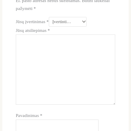
El. pašto adresas nebus skelbiamas.
Būtini laukeliai
pažymėti
*
Jūsų įvertinimas
*
Jūsų atsiliepimas
*
Pavadinimas
*