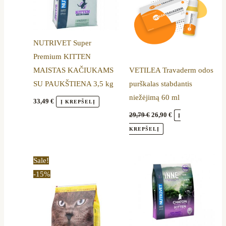
NUTRIVET Super
Premium KITTEN
MAISTAS KAČIUKAMS
VETILEA Travaderm odos
SU PAUKŠTIENA 3,5 kg
purškalas stabdantis
niežėjimą 60 ml
33,49
€
Į KREPŠELĮ
29,79
€
26,90
€
Į
KREPŠELĮ
Price
This
Sale!
range:
product
-15%
15,40 €
through
has
50,79 €
multiple
variants.