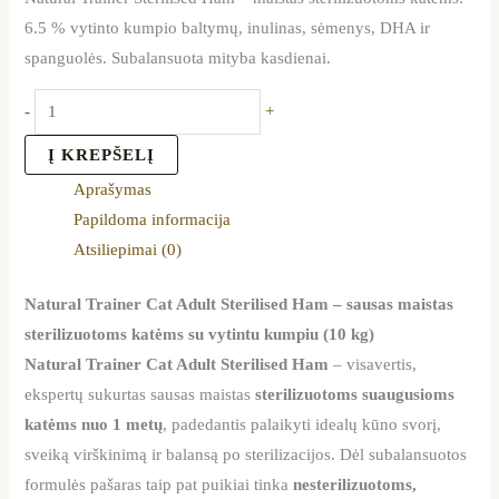
6.5 % vytinto kumpio baltymų, inulinas, sėmenys, DHA ir
spanguolės. Subalansuota mityba kasdienai.
-
+
Į KREPŠELĮ
Aprašymas
Papildoma informacija
Atsiliepimai (0)
Natural Trainer Cat Adult Sterilised Ham – sausas maistas
sterilizuotoms katėms su vytintu kumpiu (10 kg)
Natural Trainer Cat Adult Sterilised Ham
– visavertis,
ekspertų sukurtas sausas maistas
sterilizuotoms suaugusioms
katėms nuo 1 metų
, padedantis palaikyti idealų kūno svorį,
sveiką virškinimą ir balansą po sterilizacijos. Dėl subalansuotos
formulės pašaras taip pat puikiai tinka
nesterilizuotoms,