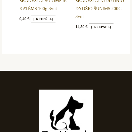
SKANĖSTAI ŠUNIMS IR
SKANĖSTAI VIDUTINIO
KATĖMS 100g 3vnt
DYDŽIO ŠUNIMS 200G
3vnt
9,49
€
Į KREPŠELĮ
14,59
€
Į KREPŠELĮ