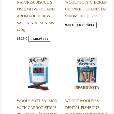
NATUREA BISCUITS
WOOLF SOFT CHICKEN
FISH, OLIVE OIL AND
CHUNKIES SKANĖSTAI
AROMATIC HERBS
ŠUNIMS 100g 3vnt
SAUSAINIAI ŠUNIMS
9,49
€
Į KREPŠELĮ
420g
13,39
€
Į KREPŠELĮ
IŠPARDUOTA
WOOLF SOFT SALMON
WOOLF WOOLFIES
WITH CARROT STRIPS
DENTAL FISHBONE