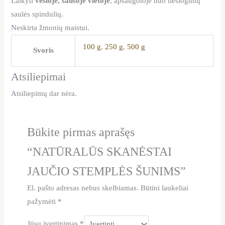
Laikyti
vėsioje, sausoje vietoje
, apsaugotoje nuo tiesioginių
saulės spindulių.
Neskirta žmonių maistui.
100 g
,
250 g
,
500 g
Svoris
Atsiliepimai
Atsiliepimų dar nėra.
Būkite pirmas aprašęs
“NATŪRALŪS SKANĖSTAI
JAUČIO STEMPLĖS ŠUNIMS”
El. pašto adresas nebus skelbiamas.
Būtini laukeliai
pažymėti
*
Jūsų įvertinimas
*