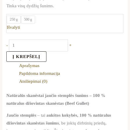
Tinka visų dydžių šunims.
250 g
500 g
Išvalyti
-
+
Į KREPŠELĮ
Aprašymas
Papildoma informacija
Atsiliepimai (0)
Natūralūs skanėstai jaučio stemplės šunims – 100 %
natūralus džiovintas skanėstas (Beef Gullet)
Jaučio stemplės
– tai
aukštos kokybės, 100 % natūralus
džiovintas skanėstas šunims
, be jokių dirbtinių priedų,