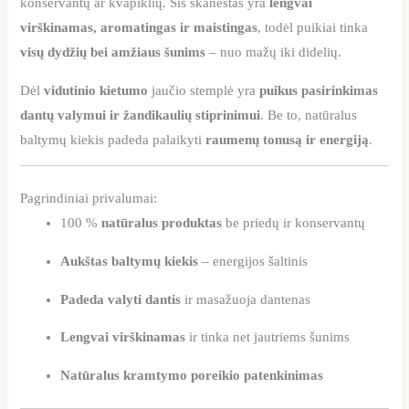
konservantų ar kvapiklių. Šis skanėstas yra
lengvai
virškinamas, aromatingas ir maistingas
, todėl puikiai tinka
visų dydžių bei amžiaus šunims
– nuo mažų iki didelių.
Dėl
vidutinio kietumo
jaučio stemplė yra
puikus pasirinkimas
dantų valymui ir žandikaulių stiprinimui
. Be to, natūralus
baltymų kiekis padeda palaikyti
raumenų tonusą ir energiją
.
Pagrindiniai privalumai:
100 %
natūralus produktas
be priedų ir konservantų
Aukštas baltymų kiekis
– energijos šaltinis
Padeda valyti dantis
ir masažuoja dantenas
Lengvai virškinamas
ir tinka net jautriems šunims
Natūralus kramtymo poreikio patenkinimas