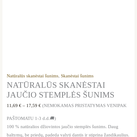
Natūralūs skanėstai šunims
,
Skanėstai šunims
NATŪRALŪS SKANĖSTAI
JAUČIO STEMPLĖS ŠUNIMS
11,69
€
–
17,59
€
(NEMOKAMAS PRISTATYMAS VENIPAK
PAŠTOMATU 1-3 d.d.🚚)
100 % natūralios džiovintos jaučio stemplės šunims. Daug
baltymų, be priedų, padeda valyti dantis ir stiprina žandikaulius.