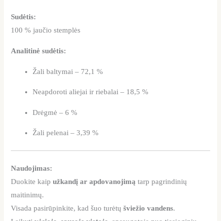
Sudėtis:
100 % jaučio stemplės
Analitinė sudėtis:
Žali baltymai – 72,1 %
Neapdoroti aliejai ir riebalai – 18,5 %
Drėgmė – 6 %
Žali pelenai – 3,39 %
Naudojimas:
Duokite kaip
užkandį ar apdovanojimą
tarp pagrindinių
maitinimų.
Visada pasirūpinkite, kad šuo turėtų
šviežio vandens
.