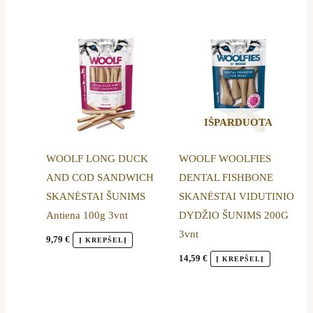
IŠPARDUOTA
WOOLF LONG DUCK
WOOLF WOOLFIES
AND COD SANDWICH
DENTAL FISHBONE
SKANĖSTAI ŠUNIMS
SKANĖSTAI VIDUTINIO
Antiena 100g 3vnt
DYDŽIO ŠUNIMS 200G
3vnt
9,79
€
Į KREPŠELĮ
14,59
€
Į KREPŠELĮ