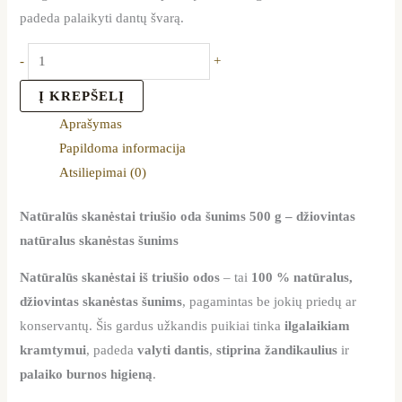
padeda palaikyti dantų švarą.
-
+
Į KREPŠELĮ
Aprašymas
Papildoma informacija
Atsiliepimai (0)
Natūralūs skanėstai triušio oda šunims 500 g – džiovintas
natūralus skanėstas šunims
Natūralūs skanėstai iš triušio odos
– tai
100 % natūralus,
džiovintas skanėstas šunims
, pagamintas be jokių priedų ar
konservantų. Šis gardus užkandis puikiai tinka
ilgalaikiam
kramtymui
, padeda
valyti dantis
,
stiprina žandikaulius
ir
palaiko burnos higieną
.