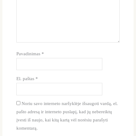
Pavadinimas
*
El. paštas
*
Noriu savo interneto naršyklėje išsaugoti vardą, el.
pašto adresą ir interneto puslapį, kad jų nebereiktų
įvesti iš naujo, kai kitą kartą vėl norėsiu parašyti
komentarą.