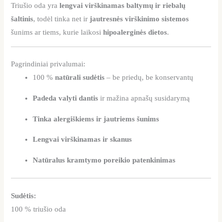
Triušio oda yra
lengvai virškinamas baltymų ir riebalų
šaltinis
, todėl tinka net ir
jautresnės virškinimo sistemos
šunims ar tiems, kurie laikosi
hipoalerginės dietos
.
Pagrindiniai privalumai:
100 %
natūrali sudėtis
– be priedų, be konservantų
Padeda valyti dantis
ir mažina apnašų susidarymą
Tinka alergiškiems ir jautriems šunims
Lengvai virškinamas ir skanus
Natūralus kramtymo poreikio patenkinimas
Sudėtis:
100 % triušio oda