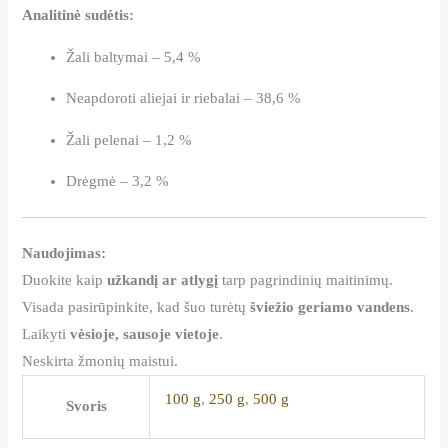
Analitinė sudėtis:
Žali baltymai – 5,4 %
Neapdoroti aliejai ir riebalai – 38,6 %
Žali pelenai – 1,2 %
Drėgmė – 3,2 %
Naudojimas:
Duokite kaip
užkandį ar atlygį
tarp pagrindinių maitinimų.
Visada pasirūpinkite, kad šuo turėtų
šviežio geriamo vandens
.
Laikyti
vėsioje, sausoje vietoje
.
Neskirta žmonių maistui.
100 g
,
250 g
,
500 g
Svoris