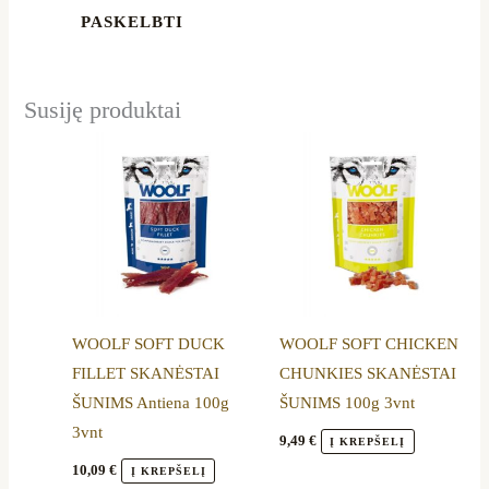
Susiję produktai
WOOLF SOFT DUCK
WOOLF SOFT CHICKEN
FILLET SKANĖSTAI
CHUNKIES SKANĖSTAI
ŠUNIMS Antiena 100g
ŠUNIMS 100g 3vnt
3vnt
9,49
€
Į KREPŠELĮ
10,09
€
Į KREPŠELĮ