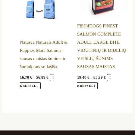
variants.
variants.
The
The
options
options
FISH4DOGS FINEST
may
may
SALMON COMPLETE
be
be
Naturea Naturals Adult &
ADULT LARGE BITE
chosen
chosen
Puppies Mare Salmon –
VIDUTINIŲ IR DIDELIŲ
on
on
sausas maistas šunims ir
VEISLIŲ ŠUNIMS
the
the
šuniukams su lašiša
SAUSAS MAISTAS
product
product
page
page
16,70
€
–
56,89
€
19,40
€
–
85,99
€
Į
Į
KREPŠELĮ
KREPŠELĮ