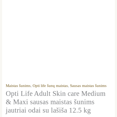
12.5
kg
Maistas šunims
,
Opti life šunų maistas
,
Sausas maistas šunims
Opti Life Adult Skin care Medium
& Maxi sausas maistas šunims
jautriai odai su lašiša 12.5 kg