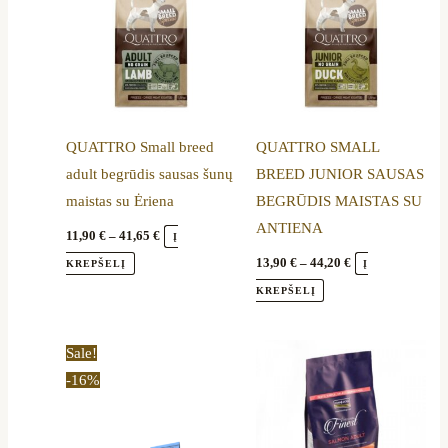
variants.
variants.
The
The
options
options
may
may
be
be
QUATTRO Small breed
QUATTRO SMALL
chosen
chosen
adult begrūdis sausas šunų
BREED JUNIOR SAUSAS
on
on
maistas su Ėriena
BEGRŪDIS MAISTAS SU
the
the
ANTIENA
product
product
11,90
€
–
41,65
€
Į
page
page
13,90
€
–
44,20
€
KREPŠELĮ
Į
KREPŠELĮ
Price
Price
This
This
Sale!
range:
range:
product
product
-16%
16,70 €
19,40 €
through
through
has
has
56,89 €
85,99 €
multiple
multiple