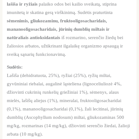
lašiša ir ryžiais
palaiko odos bei kailio sveikatą, stiprina
imunitetą ir skatina gerą virškinimą. Sudėtis praturtinta
sėmenimis, gliukozaminu, fruktooligosacharidais,
mananooligosacharidais, jūrinių dumblių miltais ir
natūraliais antioksidantais
iš rozmarino, serenčio žiedų bei
žaliosios arbatos, užtikrinant ilgalaikę organizmo apsaugą ir
sveiką sąnarių funkcionavimą.
Sudėtis:
Lašiša (dehidratuota, 25%), ryžiai (25%), ryžių miltai,
gyvūniniai riebalai, augalinė ląsteliena (lignoceliuliozė 4%,
džiovinti cukrinių runkelių griežiniai 1%), sėmenys, alaus
mielės, lašišų aliejus (1%), mineralai, fruktooligosacharidai
(0,1%), mananooligosacharidai (0,1%), žali lecitinai, jūrinių
dumblių (Ascophyllum nodosum) miltai, gliukozaminas 500
mg/kg, rozmarinas (14 mg/kg), džiovinti serenčio žiedai, žalioji
arbata (10 mg/kg).