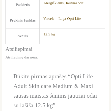
Alergiškiems
,
Jautriai odai
Paskirtis
Versele – Laga Opti Life
Prekinis ženklas
12.5 kg
Svoris
Atsiliepimai
Atsiliepimų dar nėra.
Būkite pirmas aprašęs “Opti Life
Adult Skin care Medium & Maxi
sausas maistas šunims jautriai odai
su lašiša 12.5 kg”