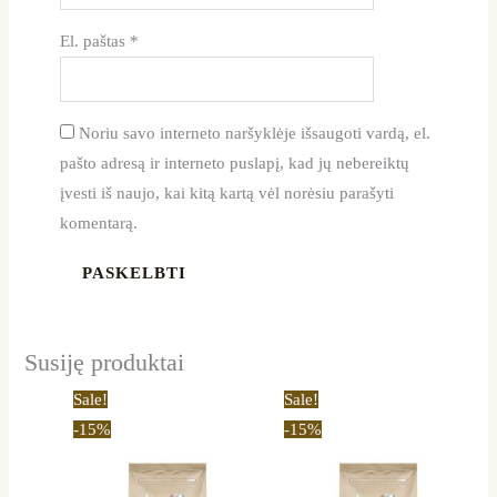
El. paštas
*
Noriu savo interneto naršyklėje išsaugoti vardą, el.
pašto adresą ir interneto puslapį, kad jų nebereiktų
įvesti iš naujo, kai kitą kartą vėl norėsiu parašyti
komentarą.
Susiję produktai
Price
Price
This
This
Sale!
Sale!
range:
range:
product
product
-15%
-15%
11,90 €
13,90 €
through
through
has
has
41,65 €
44,20 €
multiple
multiple