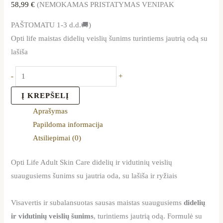
58,99
€
(NEMOKAMAS PRISTATYMAS VENIPAK
PAŠTOMATU 1-3 d.d.🚚)
Opti life maistas didelių veislių šunims turintiems jautrią odą su
lašiša
-
+
Į KREPŠELĮ
Aprašymas
Papildoma informacija
Atsiliepimai (0)
Opti Life Adult Skin Care didelių ir vidutinių veislių
suaugusiems šunims su jautria oda, su lašiša ir ryžiais
Visavertis ir subalansuotas sausas maistas suaugusiems
didelių
ir vidutinių veislių šunims
, turintiems jautrią odą. Formulė su