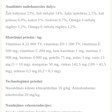
Analitinės sudedamosios dalys:
Žali baltymai 23%, žali riebalai 14%, žalia ląsteliena 2,5%, žali
pelenai 6,9%, kalcis 1%, fosforas 0,7%, Omega-3 riebalų
rūgštys 1,2%, Omega-6 riebalų rūgštys 1,2%.
Maistiniai priedai / kg:
Vitaminas A 22 000 TV, vitaminas D3 1 200 TV, vitaminas E
500 mg, vitaminas C 200 mg, beta karotinas 1 mg, taurinas 1
000 mg, biotinas 4 000 µg, geležis 75 mg, jodas 3 mg, varis 15
mg (5 + 10 mg), manganas 50 mg, cinkas 142,5 mg (100 + 42,5
mg), selenas 0,3 mg (0,2 + 0,1 mg).
Technologiniai priedai:
Nuosėdinės kilmės klinoptilolitas 10 g/kg. Antioksidantai:
tokoferoliai 20 mg/kg.
Naudojimo rekomendacijos:
Visada užtikrinkite šviežio vandens prieinamumą.