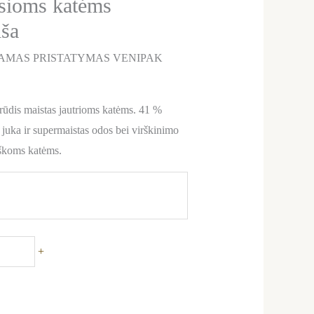
usioms katėms
iša
AMAS PRISTATYMAS VENIPAK
grūdis maistas jautrioms katėms. 41 %
uka ir supermaistas odos bei virškinimo
giškoms katėms.
+