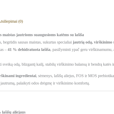
tsiliepimai (0)
as maistas jautrioms suaugusioms katėms su lašiša
 begrūdis sausas maistas, sukurtas specialiai
jautrią odą, virškinimo
tas –
41 % dehidratuota lašiša
, pasižyminti ypač geru virškinamumu, a
i sveiką odą, blizgantį kailį, stabilų virškinimo balansą ir bendrą katės 
irškinami ingredientai
, sėmenys, lašišų aliejus, FOS ir MOS prebiotikai
i jautrumą, palaikyti odos drėgmę ir virškinimo komfortą.
lašišų aliejaus