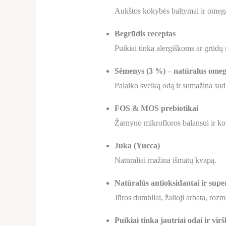
Aukštos kokybės baltymai ir omega r
Begrūdis receptas
Puikiai tinka alergiškoms ar grūdų
Sėmenys (3 %) – natūralus omega
Palaiko sveiką odą ir sumažina sud
FOS & MOS prebiotikai
Žarnyno mikrofloros balansui ir ko
Juka (Yucca)
Natūraliai mažina išmatų kvapą.
Natūralūs antioksidantai ir supe
Jūros dumbliai, žalioji arbata, rozm
Puikiai tinka jautriai odai ir vir