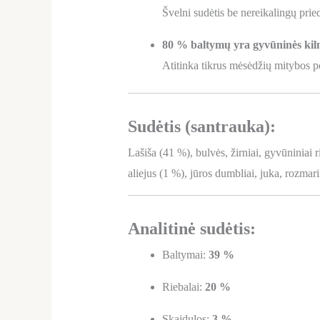
Švelni sudėtis be nereikalingų prie
80 % baltymų yra gyvūninės kil
Atitinka tikrus mėsėdžių mitybos p
Sudėtis (santrauka):
Lašiša (41 %), bulvės, žirniai, gyvūniniai r
aliejus (1 %), jūros dumbliai, juka, rozmar
Analitinė sudėtis:
Baltymai:
39 %
Riebalai:
20 %
Skaidulos:
3 %