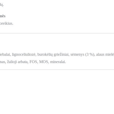
dų.
mės
oreikius.
iebalai, lignoceliuliozė, burokėlių griežiniai, sėmenys (3 %), alaus mielės
inas, žalioji arbata, FOS, MOS, mineralai.