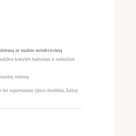
 sistemą ar maisto netoleravimą
ukštos kokybės baltymais ir natūraliais
imuninę sistemą.
 bei supermaistas (jūros dumbliai, žalioji