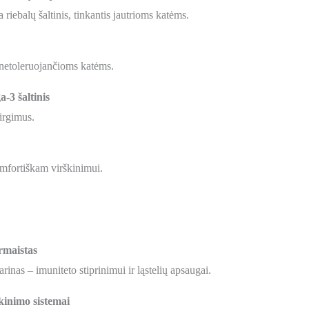
iebalų šaltinis, tinkantis jautrioms katėms.
 netoleruojančioms katėms.
-3 šaltinis
irgimus.
mfortiškam virškinimui.
rmaistas
arinas – imuniteto stiprinimui ir ląstelių apsaugai.
škinimo sistemai