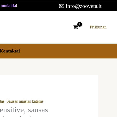
19,50 €
info@zooveta.lt
€ nuolaida
!
through
50,99 €
Prisijungti
Kontaktai
tas
,
Sausas maistas katėms
ensitive, sausas