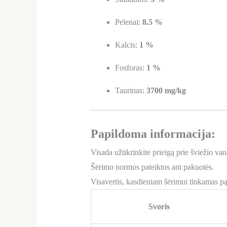
Pelenai:
8.5 %
Kalcis:
1 %
Fosforas:
1 %
Taurinas:
3700 mg/kg
Papildoma informacija:
Visada užtikrinkite prieigą prie šviežio va
Šėrimo normos pateiktos ant pakuotės.
Visavertis, kasdieniam šėrimui tinkamas pą
Svoris