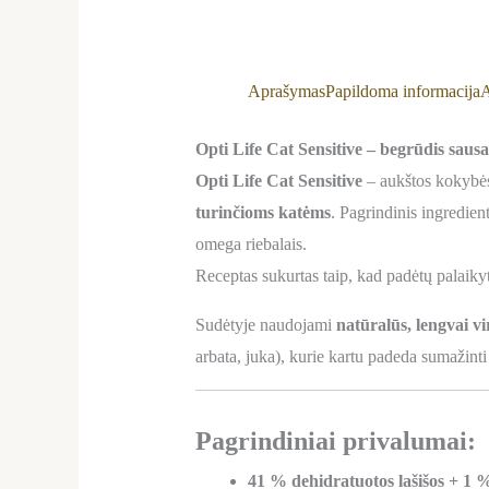
Aprašymas
Papildoma informacija
A
Opti Life Cat Sensitive – begrūdis saus
Opti Life Cat Sensitive
– aukštos kokybės,
turinčioms katėms
. Pagrindinis ingredien
omega riebalais.
Receptas sukurtas taip, kad padėtų palaikyt
Sudėtyje naudojami
natūralūs, lengvai v
arbata, juka), kurie kartu padeda sumažint
Pagrindiniai privalumai:
41 % dehidratuotos lašišos + 1 % 