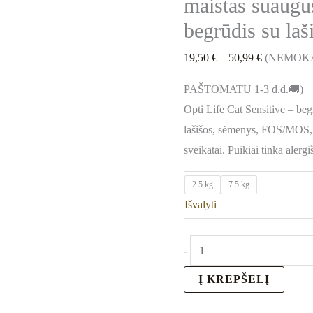
maistas suaug
begrūdis su laš
19,50
€
–
50,99
€
(NEMOK
PAŠTOMATU 1-3 d.d.🚚)
Opti Life Cat Sensitive – be
lašišos, sėmenys, FOS/MOS, j
sveikatai. Puikiai tinka aler
2.5 kg
7.5 kg
Išvalyti
-
Į KREPŠELĮ