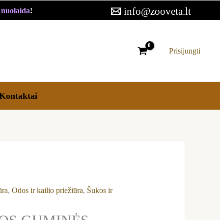
ŠUKOS
info@zooveta.lt
€ nuolaida
!
GYVŪNAMS
AFP
LIFESTYLE
Prisijungti
4
PET-
2
Kontaktai
IN
1
GROOMER
ūra
,
Odos ir kailio priežiūra
,
Šukos ir