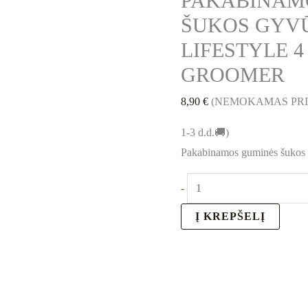
PAKABINAM
ŠUKOS GYV
LIFESTYLE 4 
GROOMER
8,90
€
(NEMOKAMAS PR
1-3 d.d.🚚)
Pakabinamos guminės šukos 
-
Į KREPŠELĮ