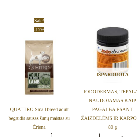
Price
This
Sale!
range:
product
-15%
11,90 €
through
has
41,65 €
multiple
variants.
The
options
IŠPARDUOTA
may
be
JODODERMAS, TEPAL
chosen
NAUDOJAMAS KAIP
on
QUATTRO Small breed adult
PAGALBA ESANT
the
begrūdis sausas šunų maistas su
ŽAIZDELĖMS IR KARP
product
Ėriena
80 g
page