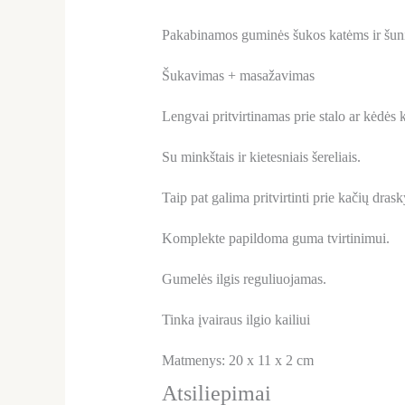
Pakabinamos guminės šukos katėms ir šu
Šukavimas + masažavimas
Lengvai pritvirtinamas prie stalo ar kėdės k
Su minkštais ir kietesniais šereliais.
Taip pat galima pritvirtinti prie kačių dras
Komplekte papildoma guma tvirtinimui.
Gumelės ilgis reguliuojamas.
Tinka įvairaus ilgio kailiui
Matmenys: 20 x 11 x 2 cm
Atsiliepimai