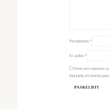
Pavadinimas
*
El. paštas
*
Noriu savo interneto nar
kitą kartą vėl norėsiu par