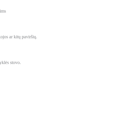
nims
ojos ar kitų paviršių.
kyklės stovo.