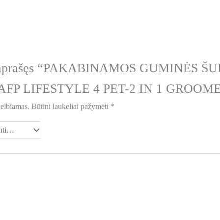
as aprašęs “PAKABINAMOS GUMINĖS Š
P LIFESTYLE 4 PET-2 IN 1 GROOM
kelbiamas.
Būtini laukeliai pažymėti
*