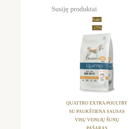
Susiję produktai
Price
This
Sale!
range:
product
-15%
12,80 €
through
has
35,69 €
multiple
variants.
The
options
may
be
chosen
on
QUATTRO EXTRA POULTRY
the
SU PAUKŠTIENA SAUSAS
product
VISŲ VEISLIŲ ŠUNŲ
page
PAŠARAS