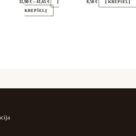
11,90
€
–
41,65
€
8,50
€
Į
Į KREPŠELĮ
KREPŠELĮ
cija