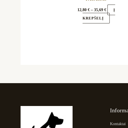
12,80
€
–
35,69
€
Į
KREPŠELĮ
Informa
Kontaktai