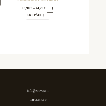
13,90
€
–
44,20
€
Į
KREPŠELĮ
info@zooveta.lt
+37064442408