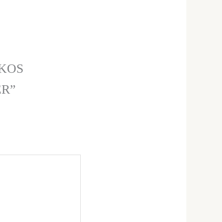
UKOS
ER”