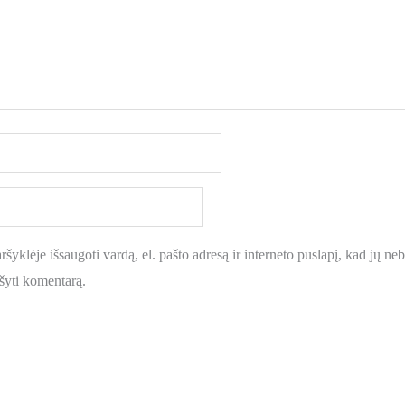
šyklėje išsaugoti vardą, el. pašto adresą ir interneto puslapį, kad jų nebe
ašyti komentarą.