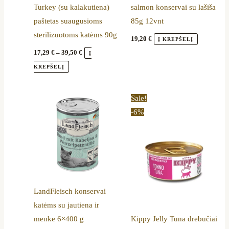
Turkey (su kalakutiena)
salmon konservai su lašiša
be
paštetas suaugusioms
85g 12vnt
chosen
sterilizuotoms katėms 90g
on
19,20
€
Į KREPŠELĮ
the
17,29
€
–
39,50
€
Į
product
KREPŠELĮ
page
Original
Current
Sale!
price
price
-6%
was:
is:
36,00 €.
33,99 €.
LandFleisch konservai
katėms su jautiena ir
menke 6×400 g
Kippy Jelly Tuna drebučiai