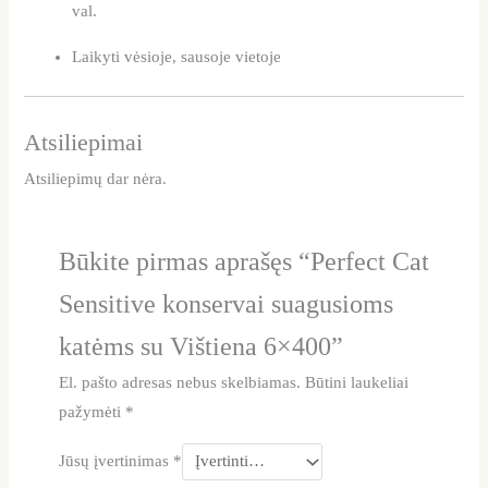
val.
Laikyti vėsioje, sausoje vietoje
Atsiliepimai
Atsiliepimų dar nėra.
Būkite pirmas aprašęs “Perfect Cat
Sensitive konservai suagusioms
katėms su Vištiena 6×400”
El. pašto adresas nebus skelbiamas.
Būtini laukeliai
pažymėti
*
Jūsų įvertinimas
*