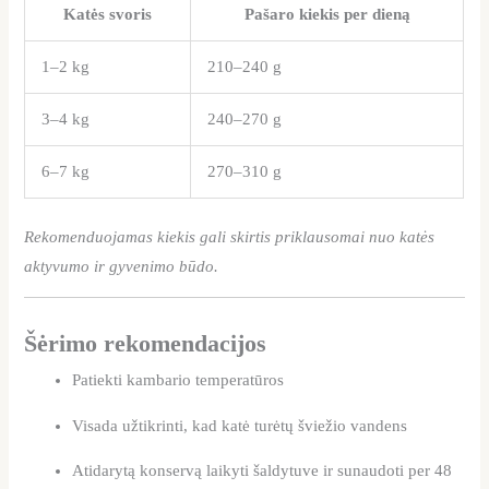
Katės svoris
Pašaro kiekis per dieną
1–2 kg
210–240 g
3–4 kg
240–270 g
6–7 kg
270–310 g
Rekomenduojamas kiekis gali skirtis priklausomai nuo katės
aktyvumo ir gyvenimo būdo.
Šėrimo rekomendacijos
Patiekti kambario temperatūros
Visada užtikrinti, kad katė turėtų šviežio vandens
Atidarytą konservą laikyti šaldytuve ir sunaudoti per 48