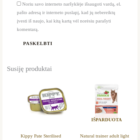
Noriu savo interneto naršyklėje išsaugoti vardą, el.
pašto adresą ir interneto puslapį, kad jų nebereiktų
įvesti iš naujo, kai kitą kartą vėl norėsiu parašyti
komentarą.
Susiję produktai
Price
This
range:
product
17,29 €
through
has
39,50 €
multiple
variants.
IŠPARDUOTA
The
options
Kippy Pate Sterilised
Natural trainer adult light
may