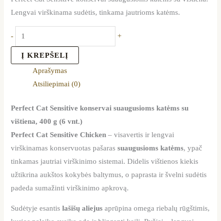
Lengvai virškinama sudėtis, tinkama jautrioms katėms.
-
+
Į KREPŠELĮ
Aprašymas
Atsiliepimai (0)
Perfect Cat Sensitive konservai suaugusioms katėms su
vištiena, 400 g (6 vnt.)
Perfect Cat Sensitive Chicken
– visavertis ir lengvai
virškinamas konservuotas pašaras
suaugusioms katėms
, ypač
tinkamas jautriai virškinimo sistemai. Didelis vištienos kiekis
užtikrina aukštos kokybės baltymus, o paprasta ir švelni sudėtis
padeda sumažinti virškinimo apkrovą.
Sudėtyje esantis
lašišų aliejus
aprūpina omega riebalų rūgštimis,