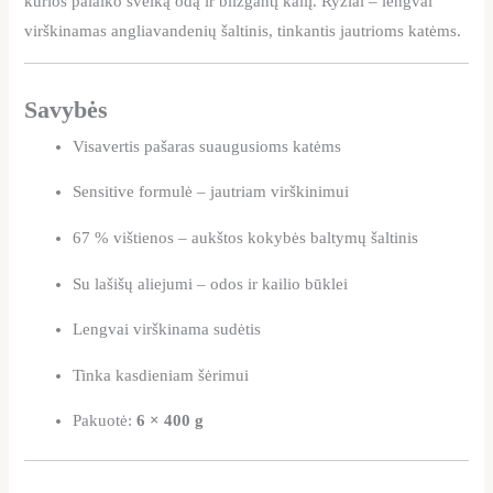
kurios palaiko sveiką odą ir blizgantį kailį. Ryžiai – lengvai
virškinamas angliavandenių šaltinis, tinkantis jautrioms katėms.
Savybės
Visavertis pašaras suaugusioms katėms
Sensitive formulė – jautriam virškinimui
67 % vištienos – aukštos kokybės baltymų šaltinis
Su lašišų aliejumi – odos ir kailio būklei
Lengvai virškinama sudėtis
Tinka kasdieniam šėrimui
Pakuotė:
6 × 400 g