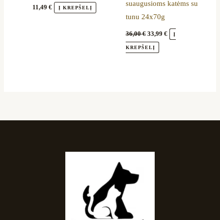
suaugusioms katėms su
11,49
€
Į KREPŠELĮ
tunu 24x70g
36,00
€
33,99
€
Į
KREPŠELĮ