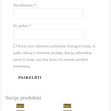
Pavadinimas
*
El. paštas
*
Noriu savo interneto naršyklėje išsaugoti vardą, el.
pašto adresą ir interneto puslapį, kad jų nebereiktų
įvesti iš naujo, kai kitą kartą vėl norėsiu parašyti
komentarą.
Susiję produktai
Price
Original
Current
This
Sale!
Sale!
range:
price
price