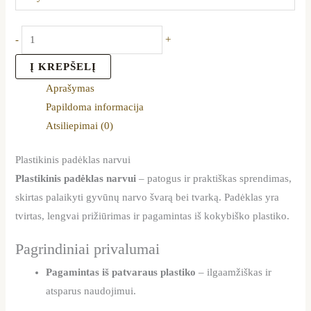
-
+
Į KREPŠELĮ
Aprašymas
Papildoma informacija
Atsiliepimai (0)
Plastikinis padėklas narvui
Plastikinis padėklas narvui
– patogus ir praktiškas sprendimas,
skirtas palaikyti gyvūnų narvo švarą bei tvarką. Padėklas yra
tvirtas, lengvai prižiūrimas ir pagamintas iš kokybiško plastiko.
Pagrindiniai privalumai
Pagamintas iš patvaraus plastiko
– ilgaamžiškas ir
atsparus naudojimui.