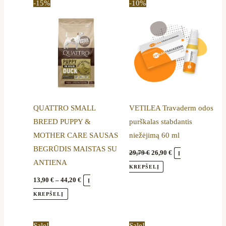
product
-15%
-10%
13,90 €
was:
is:
through
29,79 €.
26,90 €.
has
44,20 €
multiple
variants.
The
options
may
be
QUATTRO SMALL
VETILEA Travaderm odos
chosen
BREED PUPPY &
purškalas stabdantis
on
MOTHER CARE SAUSAS
niežėjimą 60 ml
the
BEGRŪDIS MAISTAS SU
product
29,79
€
26,90
€
Į
ANTIENA
page
KREPŠELĮ
13,90
€
–
44,20
€
Į
KREPŠELĮ
Price
Price
This
This
Sale!
Sale!