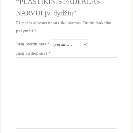
“PLASTIKINIS PADĖKLAS
NARVUI Įv. dydžių”
El. pašto adresas nebus skelbiamas.
Būtini laukeliai
pažymėti
*
Jūsų įvertinimas
*
Jūsų atsiliepimas
*