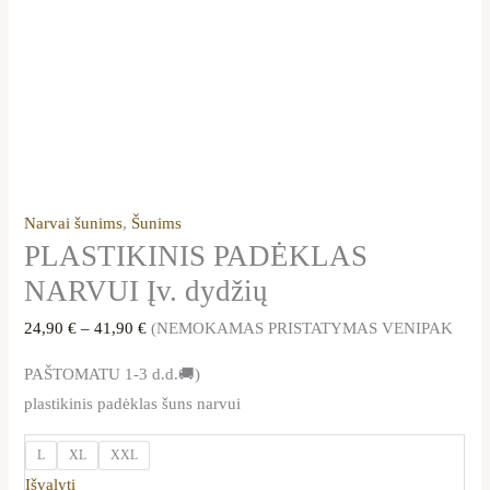
Narvai šunims
,
Šunims
PLASTIKINIS PADĖKLAS
NARVUI Įv. dydžių
24,90
€
–
41,90
€
(NEMOKAMAS PRISTATYMAS VENIPAK
PAŠTOMATU 1-3 d.d.🚚)
plastikinis padėklas šuns narvui
L
XL
XXL
Išvalyti