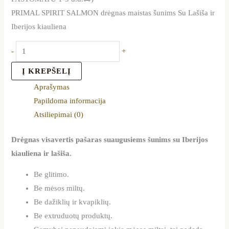
PRIMAL SPIRIT SALMON drėgnas maistas šunims Su Lašiša ir
Iberijos kiauliena
-
+
Į KREPŠELĮ
Aprašymas
Papildoma informacija
Atsiliepimai (0)
Drėgnas visavertis pašaras suaugusiems šunims su Iberijos
kiauliena ir lašiša.
Be glitimo.
Be mėsos miltų.
Be dažiklių ir kvapiklių.
Be extruduotų produktų.