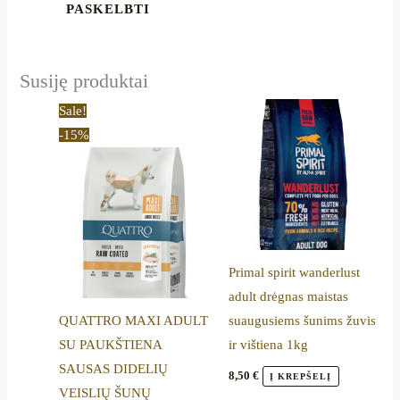
Susiję produktai
Price
This
Sale!
range:
product
-15%
11,05 €
through
has
33,99 €
multiple
variants.
The
options
Primal spirit wanderlust
may
adult drėgnas maistas
be
QUATTRO MAXI ADULT
suaugusiems šunims žuvis
chosen
SU PAUKŠTIENA
ir vištiena 1kg
on
SAUSAS DIDELIŲ
the
8,50
€
Į KREPŠELĮ
VEISLIŲ ŠUNŲ
product