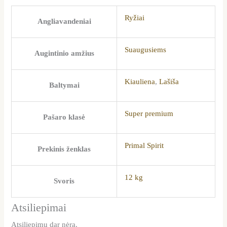
Ryžiai
Angliavandeniai
Suaugusiems
Augintinio amžius
Kiauliena
,
Lašiša
Baltymai
Super premium
Pašaro klasė
Primal Spirit
Prekinis ženklas
12 kg
Svoris
Atsiliepimai
Atsiliepimų dar nėra.