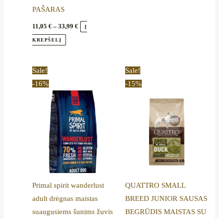
PAŠARAS
page
11,05
€
–
33,99
€
Į
KREPŠELĮ
Original
Current
Price
This
Sale!
Sale!
price
price
range:
product
-16%
-15%
was:
is:
13,90 €
64,00 €.
54,00 €.
through
has
44,20 €
multiple
variants.
The
options
may
be
Primal spirit wanderlust
QUATTRO SMALL
chosen
adult drėgnas maistas
BREED JUNIOR SAUSAS
on
suaugusiems šunims žuvis
BEGRŪDIS MAISTAS SU
the