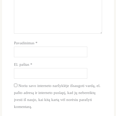
Pavadinimas
*
El. paštas
*
Noriu savo interneto naršyklėje išsaugoti vardą, el.
pašto adresą ir interneto puslapį, kad jų nebereiktų
įvesti iš naujo, kai kitą kartą vėl norėsiu parašyti
komentarą.