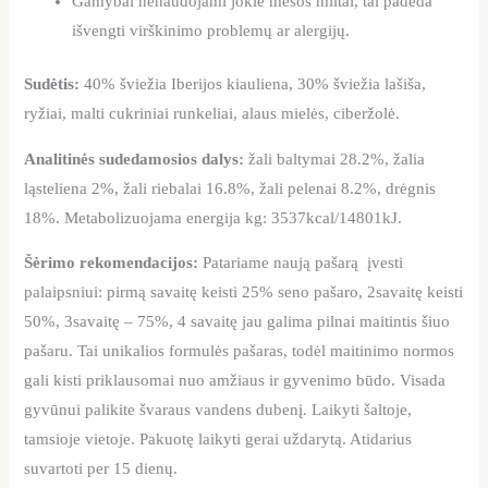
Gamybai nenaudojami jokie mėsos miltai, tai padeda
išvengti virškinimo problemų ar alergijų.
Sudėtis:
40% šviežia Iberijos kiauliena, 30% šviežia lašiša,
ryžiai, malti cukriniai runkeliai, alaus mielės, ciberžolė.
Analitinės sudedamosios dalys:
žali baltymai 28.2%, žalia
ląsteliena 2%, žali riebalai 16.8%, žali pelenai 8.2%, drėgnis
18%. Metabolizuojama energija kg: 3537kcal/14801kJ.
Šėrimo rekomendacijos:
Patariame naują pašarą įvesti
palaipsniui: pirmą savaitę keisti 25% seno pašaro, 2savaitę keisti
50%, 3savaitę – 75%, 4 savaitę jau galima pilnai maitintis šiuo
pašaru. Tai unikalios formulės pašaras, todėl maitinimo normos
gali kisti priklausomai nuo amžiaus ir gyvenimo būdo. Visada
gyvūnui palikite švaraus vandens dubenį. Laikyti šaltoje,
tamsioje vietoje. Pakuotę laikyti gerai uždarytą. Atidarius
suvartoti per 15 dienų.