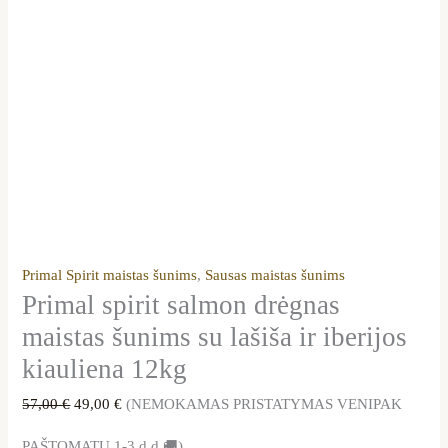
Primal Spirit maistas šunims
,
Sausas maistas šunims
Primal spirit salmon drėgnas
maistas šunims su lašiša ir iberijos
kiauliena 12kg
57,00
€
49,00
€
(NEMOKAMAS PRISTATYMAS VENIPAK
PAŠTOMATU 1-3 d.d.🚚)