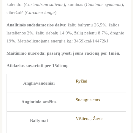
kalendra (
Coriandrum sativum
), kuminas (
Cuminum cyminum
),
ciberžolė (
Curcuma longa
).
Analitinės sudedamosios dalys:
žalių baltymų 26,5%, žalios
ląstelienos 2%, žalių riebalų 14,9%, žalių pelenų 8,7%, drėgnio
19%. Metabolizuojama energija kg: 3459kcal/14472kJ.
Maitinimo nuoroda: pašarą įvesti į šuns racioną per 1mėn.
Atidarius suvartoti per 15dienų.
Ryžiai
Angliavandeniai
Suaugusiems
Augintinio amžius
Vištiena
,
Žuvis
Baltymai