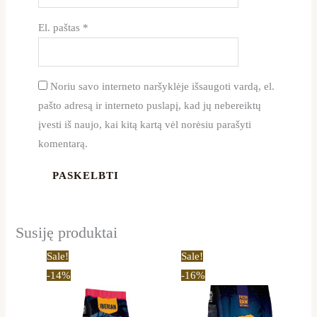
El. paštas
*
Noriu savo interneto naršyklėje išsaugoti vardą, el.
pašto adresą ir interneto puslapį, kad jų nebereiktų
įvesti iš naujo, kai kitą kartą vėl norėsiu parašyti
komentarą.
Susiję produktai
Original
Current
Original
Current
Sale!
Sale!
price
price
price
price
-14%
-16%
was:
is:
was:
is:
57,00 €.
49,00 €.
61,00 €.
51,00 €.