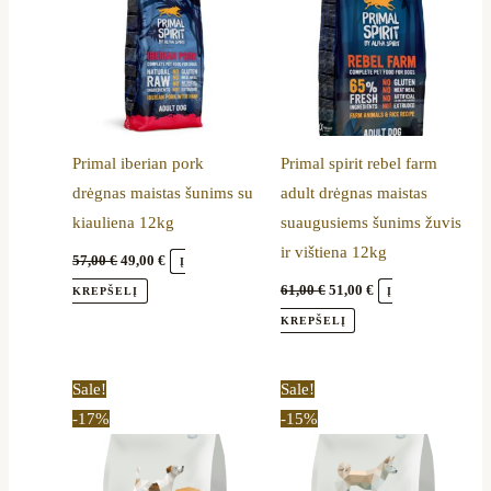
Primal iberian pork
Primal spirit rebel farm
drėgnas maistas šunims su
adult drėgnas maistas
kiauliena 12kg
suaugusiems šunims žuvis
ir vištiena 12kg
57,00
€
49,00
€
Į
61,00
€
51,00
€
KREPŠELĮ
Į
KREPŠELĮ
Price
Price
This
This
Sale!
Sale!
range:
range:
product
product
-17%
-15%
8,50 €
13,90 €
through
through
has
has
23,80 €
37,39 €
multiple
multiple