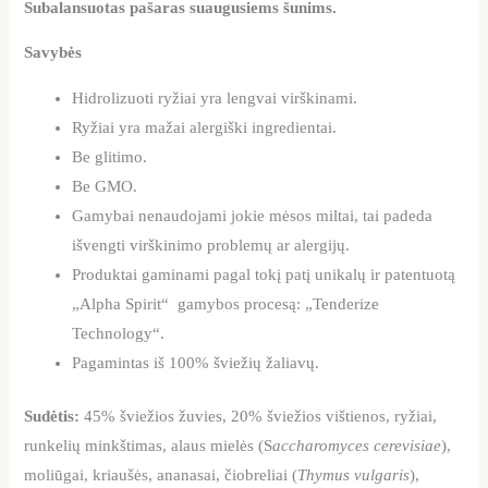
Subalansuotas pašaras suaugusiems šunims.
Savybės
Hidrolizuoti ryžiai yra lengvai virškinami.
Ryžiai yra mažai alergiški ingredientai.
Be glitimo.
Be GMO.
Gamybai nenaudojami jokie mėsos miltai, tai padeda
išvengti virškinimo problemų ar alergijų.
Produktai gaminami pagal tokį patį unikalų ir patentuotą
„Alpha Spirit“ gamybos procesą: „Tenderize
Technology“.
Pagamintas iš 100% šviežių žaliavų.
Sudėtis:
45% šviežios žuvies, 20% šviežios vištienos, ryžiai,
runkelių minkštimas, alaus mielės (S
accharomyces cerevisiae
),
moliūgai, kriaušės, ananasai, čiobreliai (
Thymus vulgaris
),