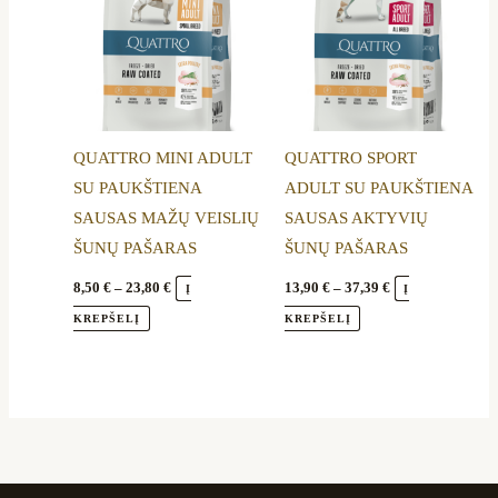
variants.
variants.
The
The
options
options
may
may
be
be
QUATTRO MINI ADULT
QUATTRO SPORT
chosen
chosen
SU PAUKŠTIENA
ADULT SU PAUKŠTIENA
on
on
SAUSAS MAŽŲ VEISLIŲ
SAUSAS AKTYVIŲ
the
the
ŠUNŲ PAŠARAS
ŠUNŲ PAŠARAS
product
product
page
page
8,50
€
–
23,80
€
13,90
€
–
37,39
€
Į
Į
KREPŠELĮ
KREPŠELĮ