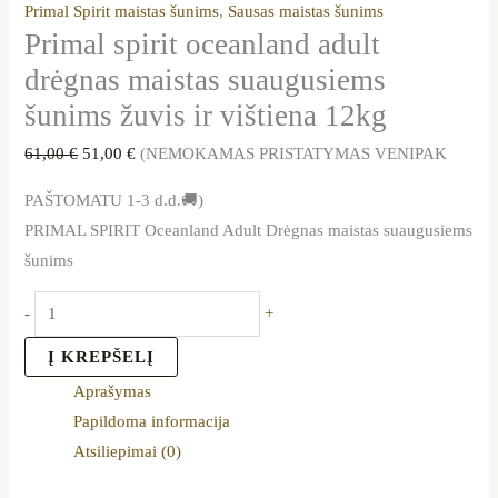
Primal Spirit maistas šunims
,
Sausas maistas šunims
Primal spirit oceanland adult
drėgnas maistas suaugusiems
šunims žuvis ir vištiena 12kg
61,00
€
51,00
€
(NEMOKAMAS PRISTATYMAS VENIPAK
PAŠTOMATU 1-3 d.d.🚚)
PRIMAL SPIRIT Oceanland Adult Drėgnas maistas suaugusiems
šunims
-
+
Į KREPŠELĮ
Aprašymas
Papildoma informacija
Atsiliepimai (0)