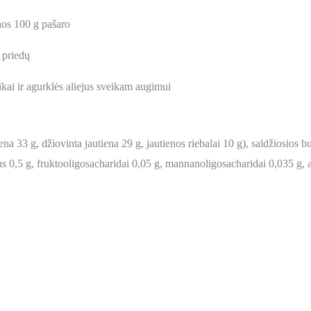
nos 100 g pašaro
 priedų
kai ir agurklės aliejus sveikam augimui
ena 33 g, džiovinta jautiena 29 g, jautienos riebalai 10 g), saldžiosios 
jus 0,5 g, fruktooligosacharidai 0,05 g, mannanoligosacharidai 0,035 g, a