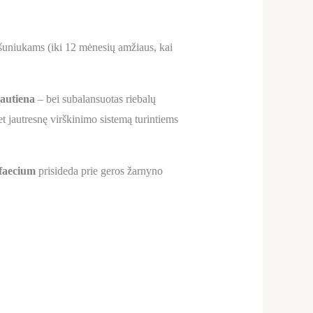
ų šuniukams (iki 12 mėnesių amžiaus, kai
jautiena
– bei subalansuotas riebalų
et jautresnę virškinimo sistemą turintiems
 faecium
prisideda prie geros žarnyno