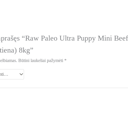
aprašęs “Raw Paleo Ultra Puppy Mini Beef
tiena) 8kg”
kelbiamas.
Būtini laukeliai pažymėti
*