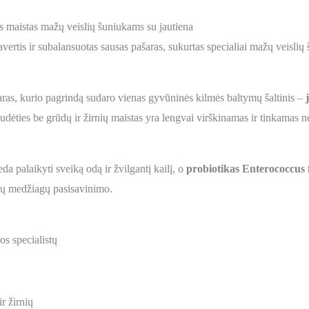
 maistas mažų veislių šuniukams su jautiena
avertis ir subalansuotas sausas pašaras, sukurtas specialiai mažų veisli
ras, kurio pagrindą sudaro vienas gyvūninės kilmės baltymų šaltinis –
 sudėties be grūdų ir žirnių maistas yra lengvai virškinamas ir tinkamas n
da palaikyti sveiką odą ir žvilgantį kailį, o
probiotikas Enterococcus
nių medžiagų pasisavinimo.
os specialistų
r žirnių