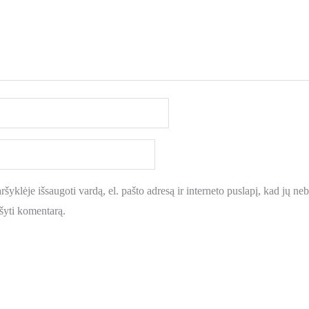
šyklėje išsaugoti vardą, el. pašto adresą ir interneto puslapį, kad jų nebe
ašyti komentarą.