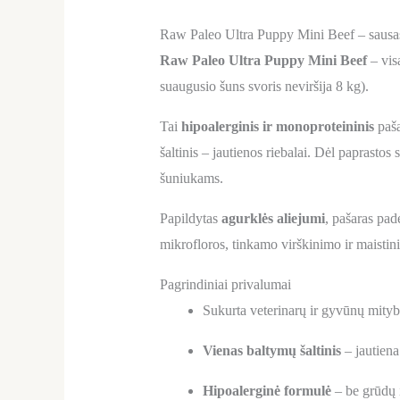
Raw Paleo Ultra Puppy Mini Beef – sausas
Raw Paleo Ultra Puppy Mini Beef
– vis
suaugusio šuns svoris neviršija 8 kg).
Tai
hipoalerginis ir monoproteininis
paša
šaltinis – jautienos riebalai. Dėl paprastos
šuniukams.
Papildytas
agurklės aliejumi
, pašaras pade
mikrofloros, tinkamo virškinimo ir maisti
Pagrindiniai privalumai
Sukurta veterinarų ir gyvūnų mityb
Vienas baltymų šaltinis
– jautiena
Hipoalerginė formulė
– be grūdų i