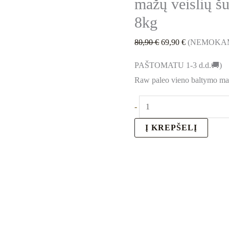
mažų veislių š
8kg
80,90
€
69,90
€
(NEMOKAM
PAŠTOMATU 1-3 d.d.🚚)
Raw paleo vieno baltymo ma
-
Į KREPŠELĮ