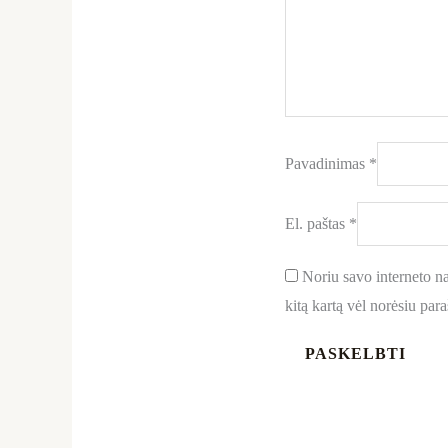
Pavadinimas
*
El. paštas
*
Noriu savo interneto nar
kitą kartą vėl norėsiu par