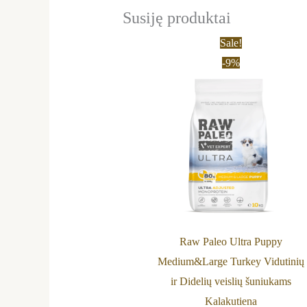
Susiję produktai
Price
This
Sale!
range:
product
-9%
23,90 €
through
has
86,90 €
multiple
variants.
The
options
may
be
chosen
on
Raw Paleo Ultra Puppy
the
Medium&Large Turkey Vidutinių
product
ir Didelių veislių šuniukams
page
Kalakutiena