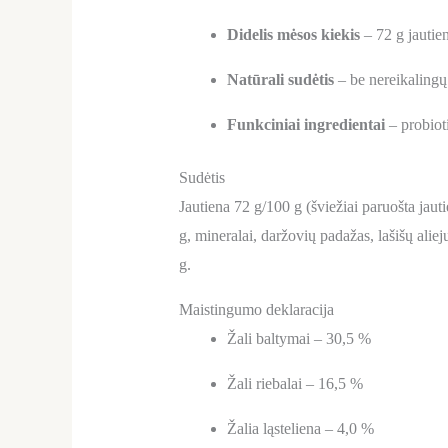
Didelis mėsos kiekis
– 72 g jautie
Natūrali sudėtis
– be nereikalingų
Funkciniai ingredientai
– probioti
Sudėtis
Jautiena 72 g/100 g (šviežiai paruošta jauti
g, mineralai, daržovių padažas, lašišų alie
g.
Maistingumo deklaracija
Žali baltymai – 30,5 %
Žali riebalai – 16,5 %
Žalia ląsteliena – 4,0 %