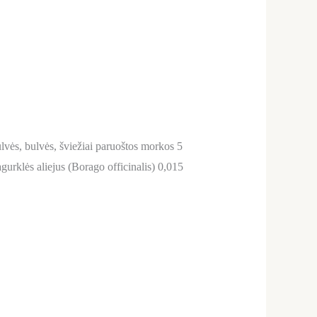
bulvės, bulvės, šviežiai paruoštos morkos 5
gurklės aliejus (Borago officinalis) 0,015