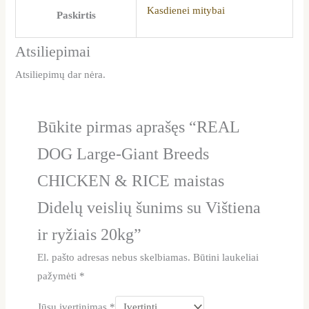
Kasdienei mitybai
Paskirtis
Atsiliepimai
Atsiliepimų dar nėra.
Būkite pirmas aprašęs “REAL
DOG Large-Giant Breeds
CHICKEN & RICE maistas
Didelų veislių šunims su Vištiena
ir ryžiais 20kg”
El. pašto adresas nebus skelbiamas.
Būtini laukeliai
pažymėti
*
Jūsų įvertinimas
*