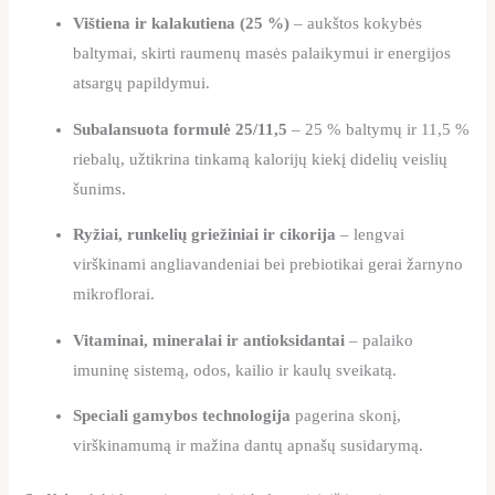
Vištiena ir kalakutiena (25 %)
– aukštos kokybės
baltymai, skirti raumenų masės palaikymui ir energijos
atsargų papildymui.
Subalansuota formulė 25/11,5
– 25 % baltymų ir 11,5 %
riebalų, užtikrina tinkamą kalorijų kiekį didelių veislių
šunims.
Ryžiai, runkelių griežiniai ir cikorija
– lengvai
virškinami angliavandeniai bei prebiotikai gerai žarnyno
mikroflorai.
Vitaminai, mineralai ir antioksidantai
– palaiko
imuninę sistemą, odos, kailio ir kaulų sveikatą.
Speciali gamybos technologija
pagerina skonį,
virškinamumą ir mažina dantų apnašų susidarymą.