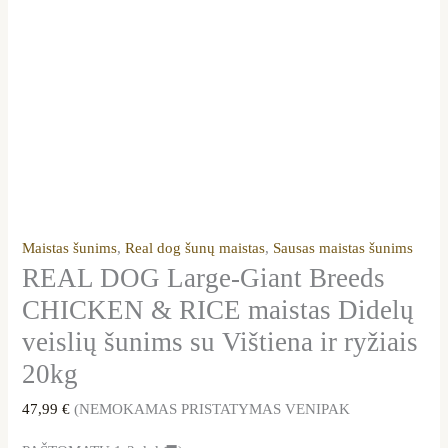
ryžiais
20kg
Maistas šunims
,
Real dog šunų maistas
,
Sausas maistas šunims
REAL DOG Large-Giant Breeds
CHICKEN & RICE maistas Didelų
veislių šunims su Vištiena ir ryžiais
20kg
47,99
€
(NEMOKAMAS PRISTATYMAS VENIPAK