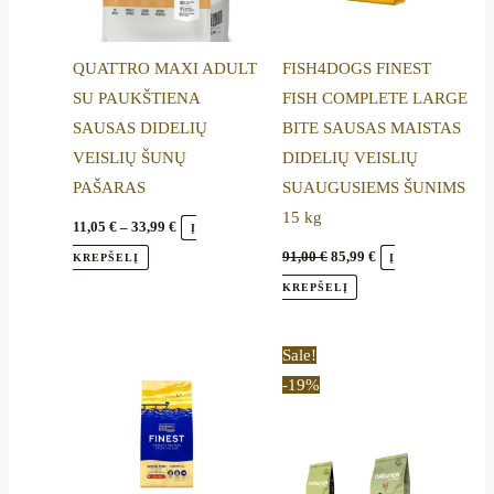
may
be
QUATTRO MAXI ADULT
FISH4DOGS FINEST
chosen
SU PAUKŠTIENA
FISH COMPLETE LARGE
on
SAUSAS DIDELIŲ
BITE SAUSAS MAISTAS
the
VEISLIŲ ŠUNŲ
DIDELIŲ VEISLIŲ
product
PAŠARAS
SUAUGUSIEMS ŠUNIMS
page
15 kg
11,05
€
–
33,99
€
Į
91,00
€
85,99
€
KREPŠELĮ
Į
KREPŠELĮ
Price
Price
This
This
Sale!
range:
range:
product
product
-19%
20,00 €
16,50 €
through
through
has
has
53,99 €
52,89 €
multiple
multiple
variants.
variants.