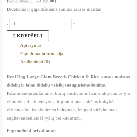
PAŠTOMATU 1-3 d.d.🚚)
Dideliems ir gigantiškiems šunims sausas maistas
-
+
Į KREPŠELĮ
Aprašymas
Papildoma informacija
Atsiliepimai (0)
Real Dog Large-Giant Breeds Chicken & Rice
sausas maistas
didelių ir labai didelių veislių suaugusiems šunims
.
Pašaras sukurtas šunims, kurių kasdieninis fizinis aktyvumas yra
vidutinis arba intensyvus, ir praturtintas aukštos kokybės
vištienos bei kalakutienos baltymais, lengvai virškinamais
angliavandeniais iš ryžių bei kukurūzų.
Pagrindiniai privalumai: