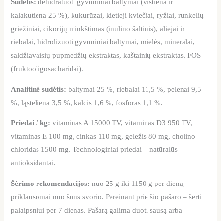
Sudėtis:
dehidratuoti gyvūniniai baltymai (vištiena ir
kalakutiena 25 %), kukurūzai, kietieji kviečiai, ryžiai, runkelių
griežiniai, cikorijų minkštimas (inulino šaltinis), aliejai ir
riebalai, hidrolizuoti gyvūniniai baltymai, mielės, mineralai,
saldžiavaisių pupmedžių ekstraktas, kaštainių ekstraktas, FOS
(fruktooligosacharidai).
Analitinė sudėtis:
baltymai 25 %, riebalai 11,5 %, pelenai 9,5
%, ląsteliena 3,5 %, kalcis 1,6 %, fosforas 1,1 %.
Priedai / kg:
vitaminas A 15000 TV, vitaminas D3 950 TV,
vitaminas E 100 mg, cinkas 110 mg, geležis 80 mg, cholino
chloridas 1500 mg. Technologiniai priedai – natūralūs
antioksidantai.
Šėrimo rekomendacijos:
nuo 25 g iki 1150 g per dieną,
priklausomai nuo šuns svorio. Pereinant prie šio pašaro – šerti
palaipsniui per 7 dienas. Pašarą galima duoti sausą arba