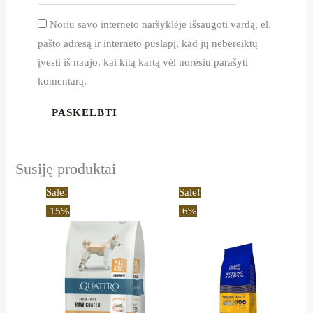
Noriu savo interneto naršyklėje išsaugoti vardą, el.
pašto adresą ir interneto puslapį, kad jų nebereiktų
įvesti iš naujo, kai kitą kartą vėl norėsiu parašyti
komentarą.
Susiję produktai
Price
Original
Current
This
Sale!
Sale!
range:
price
price
product
-15%
-6%
11,05 €
was:
is:
through
91,00 €.
85,99 €.
has
33,99 €
multiple
variants.
The
options