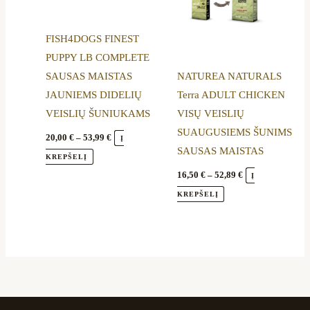
The
The
options
options
FISH4DOGS FINEST
may
may
PUPPY LB COMPLETE
be
be
SAUSAS MAISTAS
NATUREA NATURALS
chosen
chosen
JAUNIEMS DIDELIŲ
Terra ADULT CHICKEN
on
on
VEISLIŲ ŠUNIUKAMS
VISŲ VEISLIŲ
the
the
SUAUGUSIEMS ŠUNIMS
product
product
20,00
€
–
53,99
€
Į
SAUSAS MAISTAS
page
page
KREPŠELĮ
16,50
€
–
52,89
€
Į
KREPŠELĮ