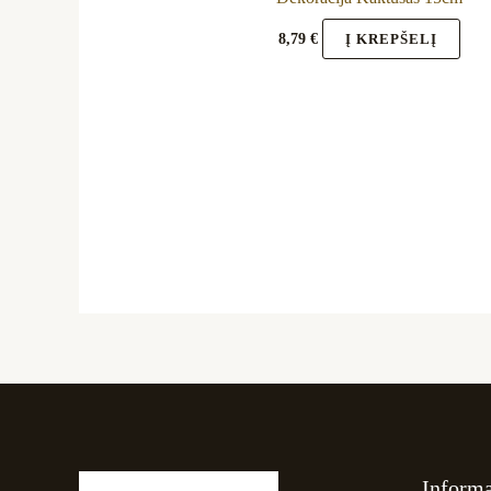
8,79
€
Į KREPŠELĮ
Informa