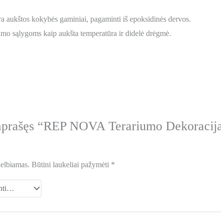
aukštos kokybės gaminiai, pagaminti iš epoksidinės dervos.
iumo sąlygoms kaip aukšta temperatūra ir didelė drėgmė.
 aprašęs “REP NOVA Terariumo Dekoracij
kelbiamas.
Būtini laukeliai pažymėti
*