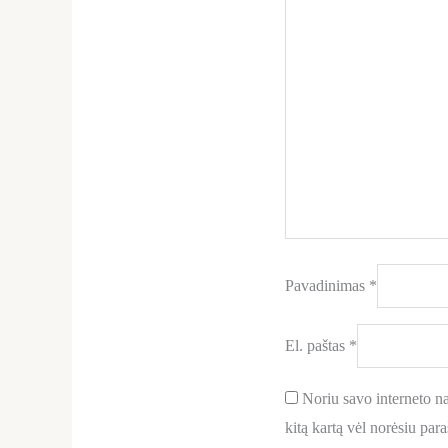
Pavadinimas
*
El. paštas
*
Noriu savo interneto nar
kitą kartą vėl norėsiu par