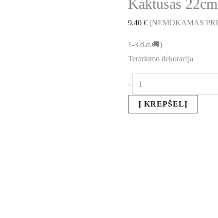
Kaktusas 22cm
9,40
€
(NEMOKAMAS PR
1-3 d.d.🚚)
Terariumo dekoracija
-
Į KREPŠELĮ