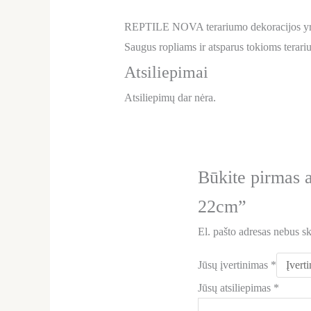
REPTILE NOVA terariumo dekoracijos yra 
Saugus ropliams ir atsparus tokioms terar
Atsiliepimai
Atsiliepimų dar nėra.
Būkite pirmas
22cm”
El. pašto adresas nebus s
Jūsų įvertinimas
*
Jūsų atsiliepimas
*