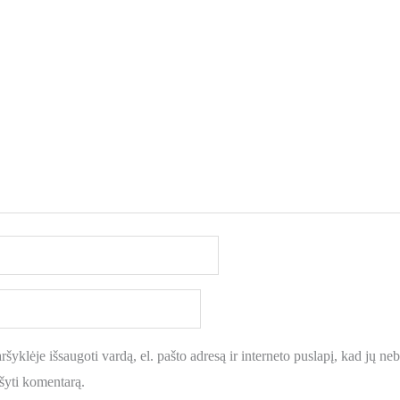
šyklėje išsaugoti vardą, el. pašto adresą ir interneto puslapį, kad jų nebe
ašyti komentarą.