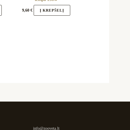
9,60
€
Į KREPŠELĮ
info@zooveta.lt