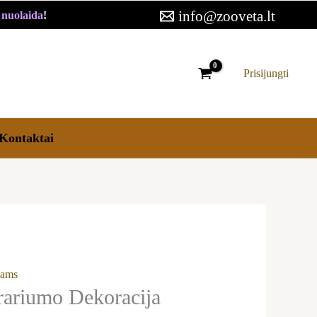
riumo
info@zooveta.lt
€ nuolaida
!
acija
usas
Prisijungti
Kontaktai
iams
ariumo Dekoracija