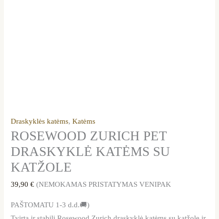
Draskyklės katėms
,
Katėms
ROSEWOOD ZURICH PET
DRASKYKLĖ KATĖMS SU
KATŽOLE
39,90
€
(NEMOKAMAS PRISTATYMAS VENIPAK
PAŠTOMATU 1-3 d.d.🚚)
Tvirta ir stabili Rosewood Zurich draskyklė katėms su katžole ir