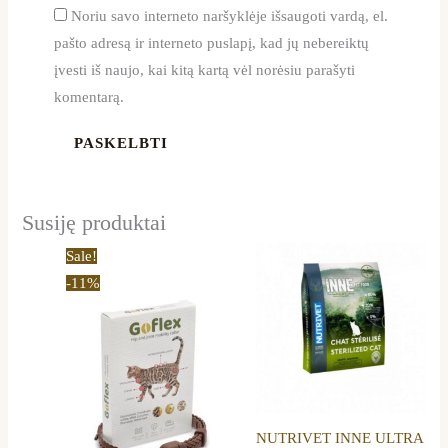
Noriu savo interneto naršyklėje išsaugoti vardą, el.
pašto adresą ir interneto puslapį, kad jų nebereiktų
įvesti iš naujo, kai kitą kartą vėl norėsiu parašyti
komentarą.
Susiję produktai
Original
Current
Price
This
Sale!
price
price
range:
product
-11%
was:
is:
19,50 €
18,90 €.
16,89 €.
through
has
55,99 €
multiple
variants.
The
options
NUTRIVET INNE ULTRA
may