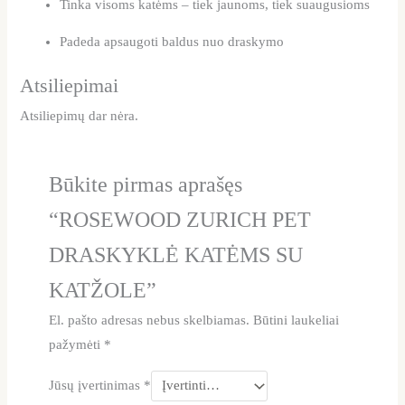
Tinka visoms katėms – tiek jaunoms, tiek suaugusioms
Padeda apsaugoti baldus nuo draskymo
Atsiliepimai
Atsiliepimų dar nėra.
Būkite pirmas aprašęs
“ROSEWOOD ZURICH PET
DRASKYKLĖ KATĖMS SU
KATŽOLE”
El. pašto adresas nebus skelbiamas.
Būtini laukeliai
pažymėti
*
Jūsų įvertinimas
*