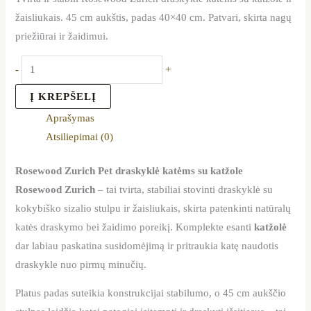
žaisliukais. 45 cm aukštis, padas 40×40 cm. Patvari, skirta nagų
priežiūrai ir žaidimui.
-
+
Į KREPŠELĮ
Aprašymas
Atsiliepimai (0)
Rosewood Zurich Pet draskyklė katėms su katžole
Rosewood Zurich
– tai tvirta, stabiliai stovinti draskyklė su
kokybiško sizalio stulpu ir žaisliukais, skirta patenkinti natūralų
katės draskymo bei žaidimo poreikį. Komplekte esanti
katžolė
dar labiau paskatina susidomėjimą ir pritraukia katę naudotis
draskykle nuo pirmų minučių.
Platus padas suteikia konstrukcijai stabilumo, o 45 cm aukščio