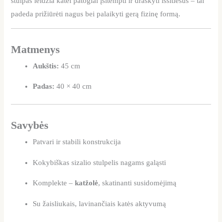
stulpas leidžia katei patogiai įsitempti ir draskyti išsitiesus – tai
padeda prižiūrėti nagus bei palaikyti gerą fizinę formą.
Matmenys
Aukštis:
45 cm
Padas:
40 × 40 cm
Savybės
Patvari ir stabili konstrukcija
Kokybiškas sizalio stulpelis nagams galąsti
Komplekte –
katžolė
, skatinanti susidomėjimą
Su žaisliukais, lavinančiais katės aktyvumą