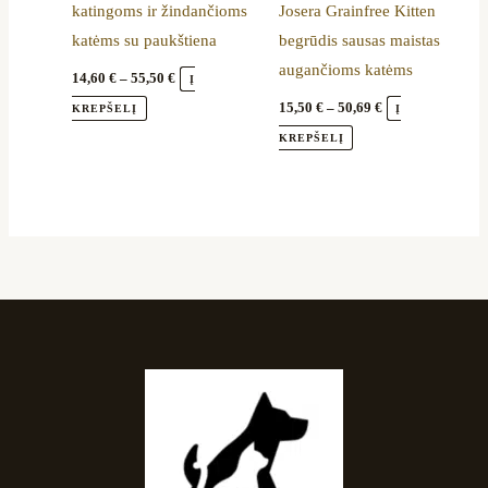
katingoms ir žindančioms
Josera Grainfree Kitten
chosen
chosen
katėms su paukštiena
begrūdis sausas maistas
on
on
augančioms katėms
the
the
14,60
€
–
55,50
€
Į
product
product
15,50
€
–
50,69
€
KREPŠELĮ
Į
page
page
KREPŠELĮ