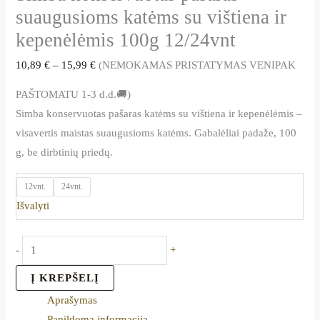
suaugusioms katėms su vištiena ir
kepenėlėmis 100g 12/24vnt
10,89
€
–
15,99
€
(NEMOKAMAS PRISTATYMAS VENIPAK
PAŠTOMATU 1-3 d.d.🚚)
Simba konservuotas pašaras katėms su vištiena ir kepenėlėmis –
visavertis maistas suaugusioms katėms. Gabalėliai padaže, 100
g, be dirbtinių priedų.
12vnt.
24vnt.
Išvalyti
-
+
Į KREPŠELĮ
Aprašymas
Papildoma informacija