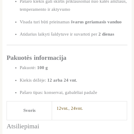
Pašaro kiekis gali skirtis priklausomai nuo katės amžiaus,
temperamento ir aktyvumo
Visada turi būti prieinamas
švarus geriamasis vanduo
Atidarius laikyti šaldytuve ir suvartoti per
2 dienas
Pakuotės informacija
Pakuotė:
100 g
Kiekis dėžėje:
12 arba 24 vnt.
Pašaro tipas: konservai, gabalėliai padaže
12vnt.
,
24vnt.
Svoris
Atsiliepimai