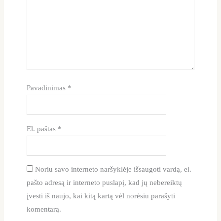
Pavadinimas
*
El. paštas
*
Noriu savo interneto naršyklėje išsaugoti vardą, el.
pašto adresą ir interneto puslapį, kad jų nebereiktų
įvesti iš naujo, kai kitą kartą vėl norėsiu parašyti
komentarą.