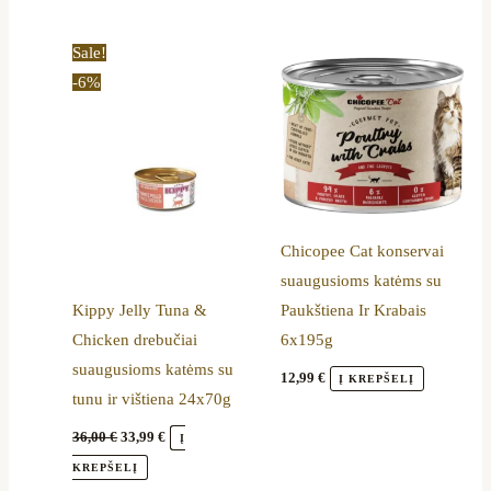
Original
Current
Sale!
price
price
-6%
was:
is:
36,00 €.
33,99 €.
Chicopee Cat konservai
suaugusioms katėms su
Kippy Jelly Tuna &
Paukštiena Ir Krabais
Chicken drebučiai
6x195g
suaugusioms katėms su
12,99
€
Į KREPŠELĮ
tunu ir vištiena 24x70g
36,00
€
33,99
€
Į
KREPŠELĮ