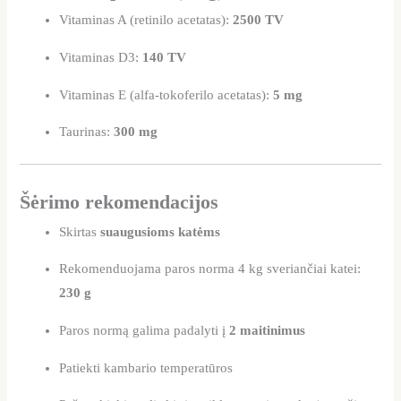
Vitaminas A (retinilo acetatas):
2500 TV
Vitaminas D3:
140 TV
Vitaminas E (alfa-tokoferilo acetatas):
5 mg
Taurinas:
300 mg
Šėrimo rekomendacijos
Skirtas
suaugusioms katėms
Rekomenduojama paros norma 4 kg sveriančiai katei:
230 g
Paros normą galima padalyti į
2 maitinimus
Patiekti kambario temperatūros