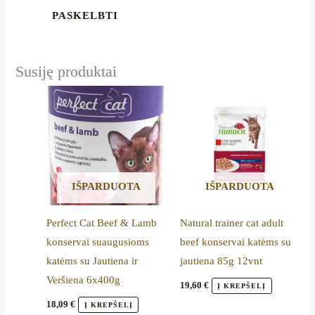
Susiję produktai
IŠPARDUOTA
IŠPARDUOTA
Perfect Cat Beef & Lamb
Natural trainer cat adult
konservai suaugusioms
beef konservai katėms su
katėms su Jautiena ir
jautiena 85g 12vnt
Veršiena 6x400g
19,60
€
Į KREPŠELĮ
18,09
€
Į KREPŠELĮ