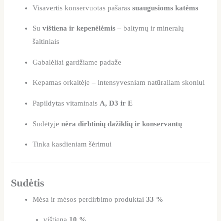
Visavertis konservuotas pašaras
suaugusioms katėms
Su
vištiena ir kepenėlėmis
– baltymų ir mineralų
šaltiniais
Gabalėliai gardžiame padaže
Kepamas orkaitėje – intensyvesniam natūraliam skoniui
Papildytas vitaminais
A, D3 ir E
Sudėtyje
nėra dirbtinių dažiklių ir konservantų
Tinka kasdieniam šėrimui
Sudėtis
Mėsa ir mėsos perdirbimo produktai
33 %
vištiena
10 %