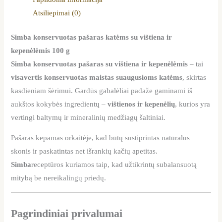
Atsiliepimai (0)
Simba konservuotas pašaras katėms su vištiena ir
kepenėlėmis 100 g
Simba konservuotas pašaras su vištiena ir kepenėlėmis
– tai
visavertis konservuotas maistas suaugusioms katėms
, skirtas
kasdieniam šėrimui. Gardūs gabalėliai padaže gaminami iš
aukštos kokybės ingredientų –
vištienos ir kepenėlių
, kurios yra
vertingi baltymų ir mineralinių medžiagų šaltiniai.
Pašaras kepamas orkaitėje, kad būtų sustiprintas natūralus
skonis ir paskatintas net išrankių kačių apetitas.
Simba
receptūros kuriamos taip, kad užtikrintų subalansuotą
mitybą be nereikalingų priedų.
Pagrindiniai privalumai