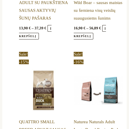
ADULT SU PAUKŠTIENA
Wild Boar – sausas maistas
on
on
SAUSAS AKTYVIŲ
su šerniena visų veislių
the
the
ŠUNŲ PAŠARAS
suaugusiems šunims
product
product
page
page
13,90
€
–
37,39
€
16,90
€
–
56,89
€
Į
Į
KREPŠELĮ
KREPŠELĮ
Price
Original
Current
This
Sale!
Sale!
range:
price
price
product
-15%
-16%
11,90 €
was:
is:
through
68,00 €.
56,89 €.
has
42,49 €
multiple
variants.
The
options
may
be
QUATTRO SMALL
Naturea Naturals Adult
chosen