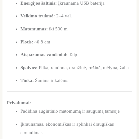
Energijos šaltinis:
Įkraunama USB baterija
Veikimo trukmė:
2–4 val.
Matomumas:
iki 500 m
Plotis:
~0,8 cm
Atsparumas vandeniui:
Taip
Spalvos:
Pilka, raudona, oranžinė, rožinė, mėlyna, žalia
Tinka:
Šunims ir katėms
Privalumai:
Padidina augintinio matomumą ir saugumą tamsoje
Įkraunamas, ekonomiškas ir aplinkai draugiškas
sprendimas