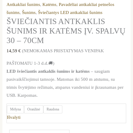
Antkakliai šunims
,
Katėms
,
Pavadėliai antkakliai petnešos
šunims
,
Šunims
,
Šviečiantys LED antkakliai šunims
ŠVIEČIANTIS ANTKAKLIS
ŠUNIMS IR KATĖMS ĮV. SPALVŲ
30 – 70CM
14,59
€
(NEMOKAMAS PRISTATYMAS VENIPAK
PAŠTOMATU 1-3 d.d.🚚)
LED šviečiantis antkaklis šunims ir katėms
– saugiam
pasivaikščiojimui tamsoje. Matomas iki 500 m atstumu, su
trimis švytėjimo režimais, atsparus vandeniui ir įkraunamas per
USB. Karpomas.
Mėlyna
Oranžinė
Raudona
Išvalyti