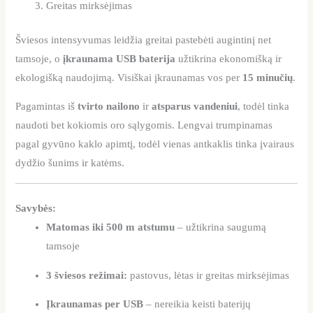
Greitas mirksėjimas
Šviesos intensyvumas leidžia greitai pastebėti augintinį net
tamsoje, o
įkraunama USB baterija
užtikrina ekonomišką ir
ekologišką naudojimą. Visiškai įkraunamas vos per
15 minučių
.
Pagamintas iš
tvirto nailono
ir
atsparus vandeniui
, todėl tinka
naudoti bet kokiomis oro sąlygomis. Lengvai trumpinamas
pagal gyvūno kaklo apimtį, todėl vienas antkaklis tinka įvairaus
dydžio šunims ir katėms.
Savybės:
Matomas iki 500 m atstumu
– užtikrina saugumą
tamsoje
3 šviesos režimai:
pastovus, lėtas ir greitas mirksėjimas
Įkraunamas per USB
– nereikia keisti baterijų