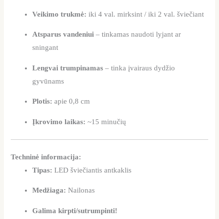
Veikimo trukmė:
iki 4 val. mirksint / iki 2 val. šviečiant
Atsparus vandeniui
– tinkamas naudoti lyjant ar
sningant
Lengvai trumpinamas
– tinka įvairaus dydžio
gyvūnams
Plotis:
apie 0,8 cm
Įkrovimo laikas:
~15 minučių
Techninė informacija:
Tipas:
LED šviečiantis antkaklis
Medžiaga:
Nailonas
Galima kirpti/sutrumpinti!