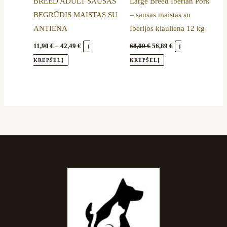
BREED ADULT SAUSAS
Large Breed Iberian Pork
on
BEGRŪDIS MAISTAS SU
– sausas maistas su
the
ANTIENA
Iberijos kiauliena 12 kg
product
page
11,90
€
–
42,49
€
68,00
€
56,89
€
Į
Į
KREPŠELĮ
KREPŠELĮ