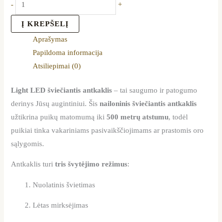
-
+
Į KREPŠELĮ
Aprašymas
Papildoma informacija
Atsiliepimai (0)
Light LED šviečiantis antkaklis
– tai saugumo ir patogumo
derinys Jūsų augintiniui. Šis
nailoninis šviečiantis antkaklis
užtikrina puikų matomumą iki
500 metrų atstumu
, todėl
puikiai tinka vakariniams pasivaikščiojimams ar prastomis oro
sąlygomis.
Antkaklis turi
tris švytėjimo režimus
:
Nuolatinis švietimas
Lėtas mirksėjimas