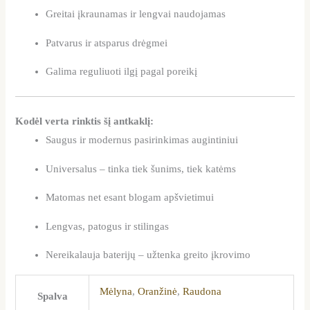
Greitai įkraunamas ir lengvai naudojamas
Patvarus ir atsparus drėgmei
Galima reguliuoti ilgį pagal poreikį
Kodėl verta rinktis šį antkaklį:
Saugus ir modernus pasirinkimas augintiniui
Universalus – tinka tiek šunims, tiek katėms
Matomas net esant blogam apšvietimui
Lengvas, patogus ir stilingas
Nereikalauja baterijų – užtenka greito įkrovimo
Mėlyna
,
Oranžinė
,
Raudona
Spalva