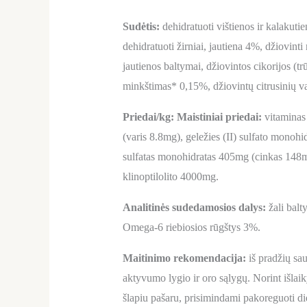
Sudėtis:
dehidratuoti vištienos ir kalakuti
dehidratuoti žirniai, jautiena 4%, džiovint
jautienos baltymai, džiovintos cikorijos (tr
minkštimas* 0,15%, džiovintų citrusinių va
Priedai/kg: Maistiniai priedai:
vitaminas
(varis 8.8mg), geležies (II) sulfato monoh
sulfatas monohidratas 405mg (cinkas 148
klinoptilolito 4000mg.
Analitinės sudedamosios dalys:
žali balt
Omega-6 riebiosios rūgštys 3%.
Maitinimo rekomendacija:
iš pradžių sau
aktyvumo lygio ir oro sąlygų. Norint išlaik
šlapiu pašaru, prisimindami pakoreguoti di