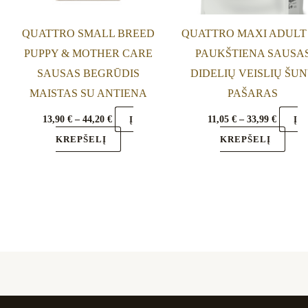
chosen
chos
on
on
QUATTRO SMALL BREED
QUATTRO MAXI ADULT
the
the
PUPPY & MOTHER CARE
PAUKŠTIENA SAUSA
product
prod
SAUSAS BEGRŪDIS
DIDELIŲ VEISLIŲ ŠU
page
page
MAISTAS SU ANTIENA
PAŠARAS
13,90
€
–
44,20
€
11,05
€
–
33,99
€
Į
Į
KREPŠELĮ
KREPŠELĮ