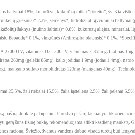
enos baltymai 18%, kukurūzai, kukurūzų miltai “fioretto”, šviežia vištien
i runkelių griežiniai* 2,3%, sėmenys*, hidrolizuoti gyvūniniai baltymai (
ūkažolių) šaknys (inulino šaltinis)* 0.8%, kukurūzų aliejus, mineralai, l
isių išspaudų* 0,1%, vingrūnės (Arthrospira platensis)* 0,1%. *Specifin
 A 27000TV, vitaminas D3 1200TV, vitaminas E 355mg, biotinas 1mg, va
idratas 260mg (geležis 86mg), kalio jodidas 1.9mg (jodas 1.4mg), natrio
mg), mangano sulfato monohidratas 123mg (manganas 40mg). Technologi
ymai 25.5%, žali riebalai 15.5%, žalia ląsteliena 2.5%, žali pelenai 6.5
są pašarą duokite palaipsniui. Parodyti pašarų kiekiai yra tik orientacinia
yti gerą šuns fizinę būklę, rekomenduojama atlikti kasdienę mankštą. Ga
enos racioną. Šviežio, švaraus vandens dubuo visada turėtų būti lengvai