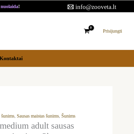
um
info@zooveta.lt
€ nuolaida
!
s
as
Prisijungti
ms
ena
Kontaktai
s šunims
,
Sausas maistas šunims
,
Šunims
l medium adult sausas