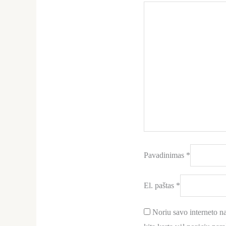
Pavadinimas
*
El. paštas
*
Noriu savo interneto nar