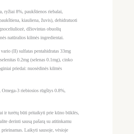
a, ryžiai 8%, paukštienos riebalai,
paukštiena, kiauliena, žuvis), dehidratuoti
ignoceliuliozė, džiovintas obuolių
ės natūralios kilmės ingredientai.
rio (II) sulfatas pentahidratas 33mg
 selenitas 0.2mg (selenas 0.1mg), cinko
niai priedai: nuosėdinės kilmės
%, Omega-3 riebiosios rūgštys 0.8%,
i ir turėtų būti pritaikyti prie kūno būklės,
lite derinti sausą pašarą su atitinkamu
 prieinamas. Laikyti sausoje, vėsioje