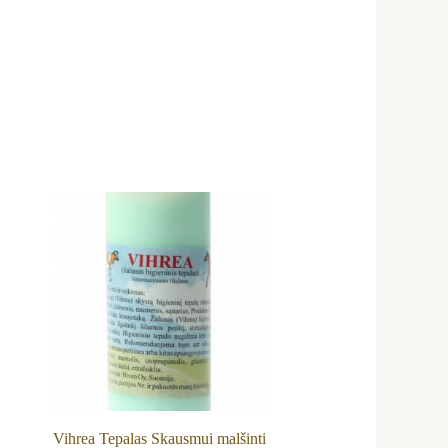
uct
h
ple
nts.
ns
Vihrea Tepalas Skausmui malšinti