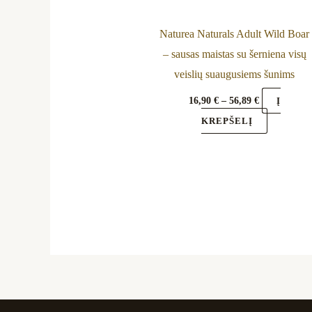
chosen
on
Naturea Naturals Adult Wild Boar
the
– sausas maistas su šerniena visų
product
veislių suaugusiems šunims
page
16,90
€
–
56,89
€
Į
KREPŠELĮ