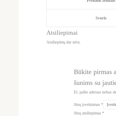
Prekinis ženklas
Svoris
Atsiliepimai
Atsiliepimų dar nėra.
Būkite pirmas 
šunims su jaut
El. pašto adresas nebus s
Jūsų įvertinimas
*
Jūsų atsiliepimas
*