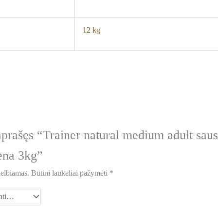
12 kg
aprašęs “Trainer natural medium adult saus
iena 3kg”
kelbiamas.
Būtini laukeliai pažymėti
*