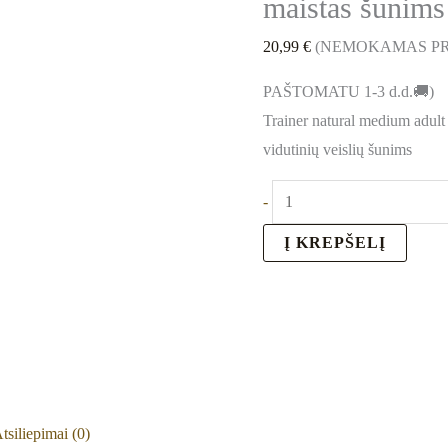
maistas šunims
20,99
€
(NEMOKAMAS PR
PAŠTOMATU 1-3 d.d.🚚)
Trainer natural medium adult
vidutinių veislių šunims
-
Į KREPŠELĮ
tsiliepimai (0)