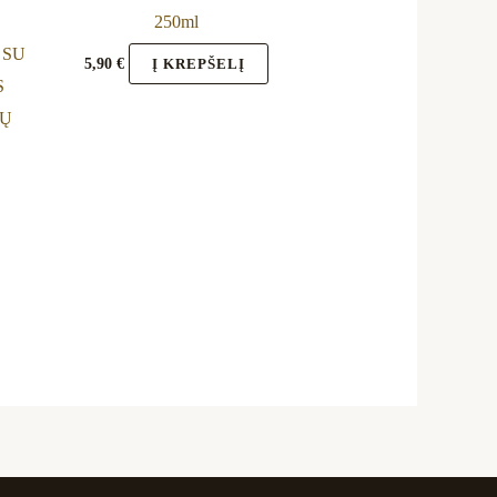
en
250ml
 SU
5,90
€
Į KREPŠELĮ
S
uct
NŲ