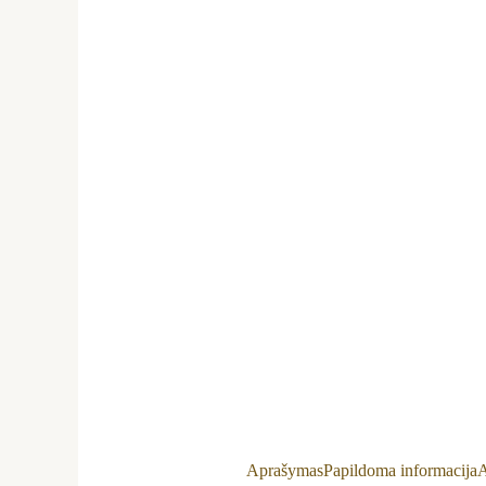
Aprašymas
Papildoma informacija
A