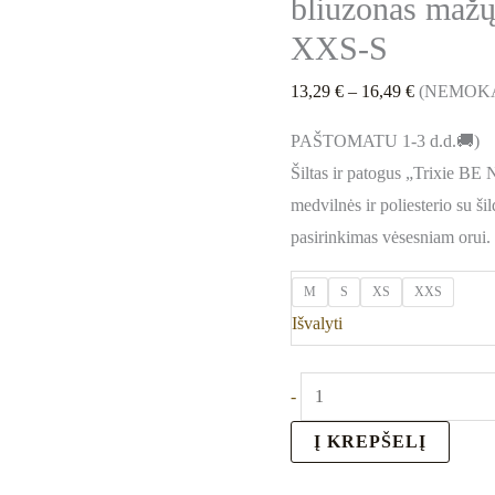
bliuzonas mažų
XXS-S
13,29
€
–
16,49
€
(NEMOK
PAŠTOMATU 1-3 d.d.🚚)
Šiltas ir patogus „Trixie BE
medvilnės ir poliesterio su š
pasirinkimas vėsesniam orui.
M
S
XS
XXS
Išvalyti
-
Į KREPŠELĮ