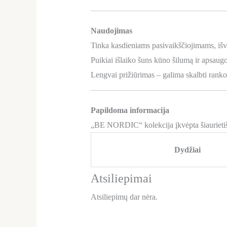
Naudojimas
Tinka kasdieniams pasivaikščiojimams, iš
Puikiai išlaiko šuns kūno šilumą ir apsaug
Lengvai prižiūrimas – galima skalbti rank
Papildoma informacija
„BE NORDIC“ kolekcija įkvėpta šiaurietišk
Dydžiai
Atsiliepimai
Atsiliepimų dar nėra.