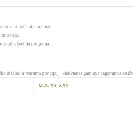
vykoms ar poilsiui namuose.
o nuo vėjo.
omis arba švelnia programa.
o dizaino ir tvarumo principų – kiekvienas gaminys pagamintas atsižve
M
,
S
,
XS
,
XXS