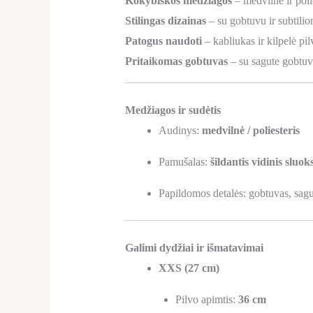
Kokybiškos medžiagos
– medvilnė ir poli
Stilingas dizainas
– su gobtuvu ir subtil
Patogus naudoti
– kabliukas ir kilpelė pilv
Pritaikomas gobtuvas
– su sagute gobtuvui
Medžiagos ir sudėtis
Audinys:
medvilnė / poliesteris
Pamušalas:
šildantis vidinis sluok
Papildomos detalės: gobtuvas, sagutė
Galimi dydžiai ir išmatavimai
XXS (27 cm)
Pilvo apimtis:
36 cm