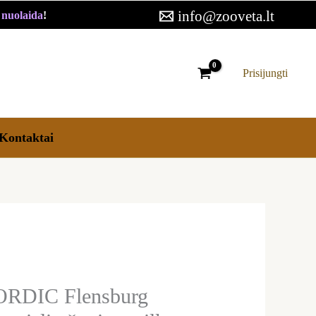
13,29 €
info@zooveta.lt
€ nuolaida
!
through
16,49 €
Prisijungti
Kontaktai
RDIC Flensburg