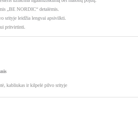
esteris užtikrina ilgaamžiškumą bei malonų pojūtį.
iomis „BE NORDIC“ detalėmis.
o srityje leidžia lengvai apsivilkti.
 pritvirtinti.
snis
, kabliukas ir kilpelė pilvo srityje