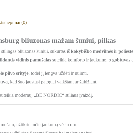
tsiliepimai (0)
urg bliuzonas mažam šuniui, pilkas
r stilingas bliuzonas šuniui, sukurtas iš
kokybiško medvilnės ir polieste
šildantis vidinis pamušalas
suteikia komforto ir jaukumo, o
gobtuvas
a
e pilvo srityje
, todėl jį lengva uždėti ir nuimti.
btuvą
, kad šuo jaustųsi patogiai vaikštant ar žaidžiant.
 suteikia modernų, „BE NORDIC“ stiliaus įvaizdį.
amušalu, užtikrinančiu jaukumą vėsiu oru.