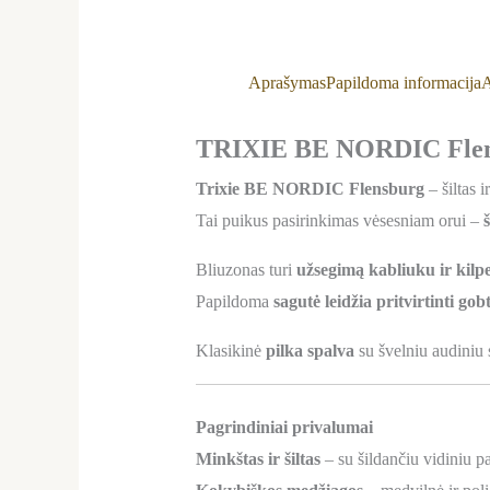
Aprašymas
Papildoma informacija
A
TRIXIE BE NORDIC Flensb
Trixie BE NORDIC Flensburg
– šiltas i
Tai puikus pasirinkimas vėsesniam orui –
Bliuzonas turi
užsegimą kabliuku ir kilpel
Papildoma
sagutė leidžia pritvirtinti go
Klasikinė
pilka spalva
su švelniu audiniu
Pagrindiniai privalumai
Minkštas ir šiltas
– su šildančiu vidiniu p