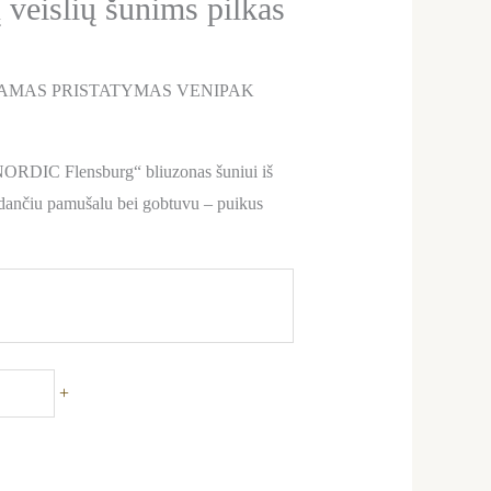
 veislių šunims pilkas
AMAS PRISTATYMAS VENIPAK
 NORDIC Flensburg“ bliuzonas šuniui iš
ildančiu pamušalu bei gobtuvu – puikus
+