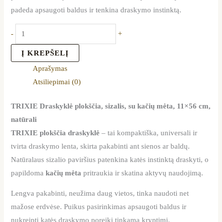
padeda apsaugoti baldus ir tenkina draskymo instinktą.
-
+
Į KREPŠELĮ
Aprašymas
Atsiliepimai (0)
TRIXIE Draskyklė plokščia, sizalis, su kačių mėta, 11×56 cm,
natūrali
TRIXIE plokščia draskyklė
– tai kompaktiška, universali ir
tvirta draskymo lenta, skirta pakabinti ant sienos ar baldų.
Natūralaus sizalio paviršius patenkina katės instinktą draskyti, o
papildoma
kačių mėta
pritraukia ir skatina aktyvų naudojimą.
Lengva pakabinti, neužima daug vietos, tinka naudoti net
mažose erdvėse. Puikus pasirinkimas apsaugoti baldus ir
nukreipti katės draskymo poreikį tinkama kryptimi.