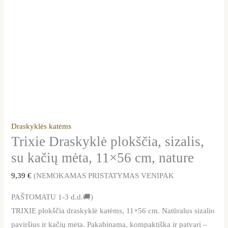
Draskyklės katėms
Trixie Draskyklė plokščia, sizalis,
su kačių mėta, 11×56 cm, nature
9,39
€
(NEMOKAMAS PRISTATYMAS VENIPAK
PAŠTOMATU 1-3 d.d.🚚)
TRIXIE plokščia draskyklė katėms, 11×56 cm. Natūralus sizalio
paviršius ir kačių mėta. Pakabinama, kompaktiška ir patvari –