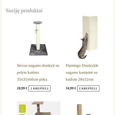
Susiję produktai
Stovas nagams draskyti su
Flamingo Draskyklė
pelyte katėms
nagams kampinė su
35x35x60cm pilka
katžole 28x52cm
28,99
€
16,99
€
Į KREPŠELĮ
Į KREPŠELĮ