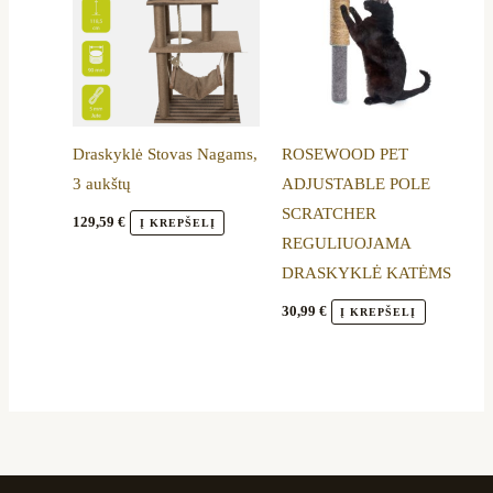
Draskyklė Stovas Nagams,
ROSEWOOD PET
3 aukštų
ADJUSTABLE POLE
SCRATCHER
129,59
€
Į KREPŠELĮ
REGULIUOJAMA
DRASKYKLĖ KATĖMS
30,99
€
Į KREPŠELĮ